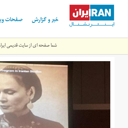
Skip
to
main
خبر و گزارش
صفحات ویژ
content
شما صفحه ای از سایت قدیمی ایران 
اهدای
یازدهمین
جایزه
بیتا
به
پریسا