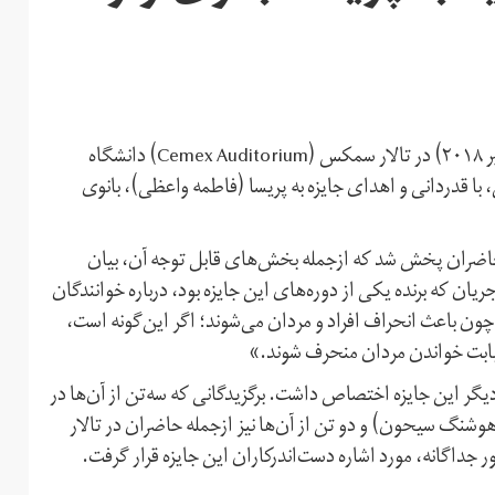
یازدهمین دوره جایزه بیتا، شامگاه جمعه ۱۸ آبان‌ماه (نهم نوامبر ۲۰۱۸) در تالار سمکس (Cemex Auditorium) دانشگاه
ی، با قدردانی و اهدای جایزه به پریسا (فاطمه واعظی)، بانوی
 حاضران پخش شد که ازجمله بخش‌های قابل توجه آن، بیان
ن که برنده یکی از دوره‌های این جایزه بود، درباره خوانندگان
 چون باعث انحراف افراد و مردان می‌شوند؛ اگر این‌گونه است،
 بابت خواندن مردان منحرف شوند.»
یگر این جایزه اختصاص داشت. برگزیدگانی که سه‌تن از آن‌ها در
شنگ سیحون) و دو تن از آن‌ها نیز ازجمله حاضران در تالار
ر جداگانه، مورد اشاره دست‌اندرکاران این جایزه قرار گرفت.