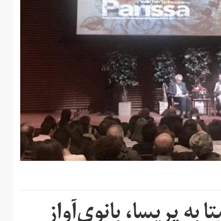
 به پریسا، بانوی‌آواز