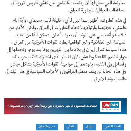
المعارضة التي سبق لها أن رفضت الكاظمي قبل تفشي فيروس كورونا في
المحافظات العراقية المجاورة للعراق.
في هذه الظروف، أظهر إسماعيل قاآني، خليفة قاسم سليماني، وآية الله
خامنئي، عجزهما وارتباكهما تجاه التطورات في العراق. ولكن الأكثر من
ذلك، هو أنه ينبغي على المرشد أن يعرف أنه لن يتمكن أبدًا من تنفيذ
السياسة غير العقلانية وغير الواقعية بطرد القوات الأميركية من العراق..
هذه السياسة تعزل إيران في بلاد ما بين النهرين يومًا بعد يوم، وتجعلها إلى
جوار تنظيم القاعدة وداعش، لأن المسار الذي اختارته كتائب حزب الله
وفصائل ولي الفقيه، يقودهما إلى مواجهة القوات الأميركية بشكل مباشر،
وفي هذه الحالة لن يقف معظم العراقيين والأحزاب السياسية في هذا البلد إلى
جانب المرشد الإيراني.
الحشد الشعبي
العراق
خامنئي
حسن هاشميان