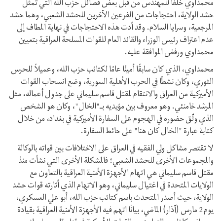
محمداوي خلفًا للمهندس من قبل بعض فصائل حزب الله التي تمثل
حشد الولاية، احتجاجات من الفرعين الآخرين للحشد الشعبي، وهما حشد
المرجعية، وسرايا السلام. وقد أدت هذه الاحتجاجات في نهاية المطاف إلى
عدم اعتراف رئيس الوزراء والقائد العام للقوات المسلحة العراقية بتعيين
محمداوي ورفض الموافقة عليه.
محمداوي، الذي كان سابقًا أمينًا عامًا لكتائب حزب الله، وعميلاً للحرس
الثوري، وكان نشطًا في الحرب الأهلية السورية، وضع انسحاب القوات
الأميركية من العراق والانتقام لمقتل قاسم سليماني على جدول أعماله، مثل
المرشد خامنئي. وهو معروف بين مؤيديه بـ"الخال"، وكان هو الشخص
الذي وثّق حضوره في الهجوم على السفارة الأميركية في بغداد، من خلال
كتابة عبارة "الخال كان هنا" على حائط السفارة.
لا تقتصر مشاكل ولي الفقيه في العراق على الاختلافات بين قواته بالوكالة
والمجموعات الأخرى للحشد الشعبي؛ فالمشكلة الأخرى التي نشأت منذ
مقتل قاسم سليماني هي اتهام الأجهزة الأمنية العراقية بالتعاون مع
الولايات المتحدة في اغتيال سليماني، وهو الاتهام الذي أثارته قوات حشد
الولاية، حيث أصدر المتحدث باسم كتائب حزب الله، أبو علي العسكري،
يوم 2 مارس (آذار) الماضي، بيانًا اتهم فيه الأجهزة الأمنية العراقية بقيادة