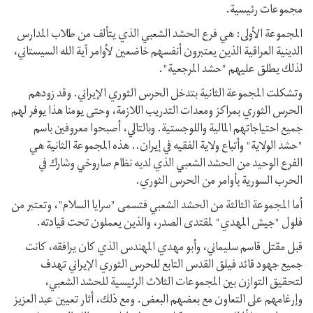
مجموعات رئيسية.
المجموعة الأولى: هي فرع الحشد الشعبي الذي يتألف من طلاب المدارس
الدينية العراقية الذين يعتبرون أنفسهم خاضعين لأوامر آية الله السيستاني،
لذلك يطلق عليهم "حشد المرجعية".
وتشكلت المجموعة الثانية بتدخل الحرس الثوري الإيراني. وقد زودهم
الحرس الثوري بمراكز ومعدات التدريب اللازمة، وحتى يومنا هذا يوفر لهم
جميع احتياجاتهم المالية واللوجستية. وبالتالي، أصبحوا معروفين باسم
"حشد الولاية" وأتباع ولاية الفقيه في إيران.. هذه المجموعة الثانية هي
الفرع الوحيد من الحشد الشعبي الذي لديه نظام صاروخي وشارك في
الحرب السورية بأوامر من الحرس الثوري.
أما المجموعة الثالثة من الحشد الشعبي فتسمى "سرايا السلام"، وتعتبر من
فلول "جيش المهدي" لمقتدى الصدر، والذين يعملون تحت قيادته.
قبل مقتل قاسم سليماني، وأبو مهدي المهندس الذي كان يرافقه، كانت
جميع جهود قائد فيلق القدس التابع للحرس الثوري الإيراني تهدف
لتحقيق التوازن بين المجموعات الثلاث الرئيسية للحشد الشعبي،
وإرغامهم على التعاون مع بعضهم البعض. ومع ذلك، أثار تعيين عبد العزيز