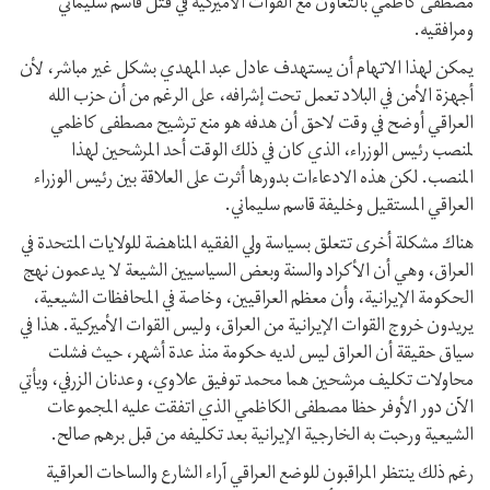
مصطفى كاظمي بالتعاون مع القوات الأميركية في قتل قاسم سليماني
ومرافقيه.
يمكن لهذا الاتهام أن يستهدف عادل عبد المهدي بشكل غير مباشر، لأن
أجهزة الأمن في البلاد تعمل تحت إشرافه، على الرغم من أن حزب الله
العراقي أوضح في وقت لاحق أن هدفه هو منع ترشيح مصطفى كاظمي
لمنصب رئيس الوزراء، الذي كان في ذلك الوقت أحد المرشحين لهذا
المنصب. لكن هذه الادعاءات بدورها أثرت على العلاقة بين رئيس الوزراء
العراقي المستقيل وخليفة قاسم سليماني.
هناك مشكلة أخرى تتعلق بسياسة ولي الفقيه المناهضة للولايات المتحدة في
العراق، وهي أن الأكراد والسنة وبعض السياسيين الشيعة لا يدعمون نهج
الحكومة الإيرانية، وأن معظم العراقيين، وخاصة في المحافظات الشيعية،
يريدون خروج القوات الإيرانية من العراق، وليس القوات الأميركية. هذا في
سياق حقيقة أن العراق ليس لديه حكومة منذ عدة أشهر، حيث فشلت
محاولات تكليف مرشحين هما محمد توفيق علاوي، وعدنان الزرفي، ويأتي
الآن دور الأوفر حظا مصطفى الكاظمي الذي اتفقت عليه المجموعات
الشيعية ورحبت به الخارجية الإيرانية بعد تكليفه من قبل برهم صالح.
رغم ذلك ينتظر المراقبون للوضع العراقي آراء الشارع والساحات العراقية