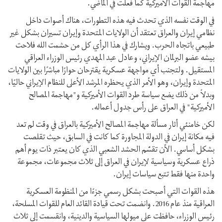
مهاجمة القوات الأميركية كما فعلت في الماضي.
في الوقت نفسه الذي تحدث فيه هذه التطورات، هناك أصوات داخل
نظامي إيران والعراق تعتقد أن الولايات المتحدة وإيران تسيران بشكل غير
طبيعي باتجاه الحرب. ويشارك في هذا الرأي كل من حشمت الله فلاحت
بيشه عضو البرلمان الإيراني، وعادل عبد المهدي رئيس الوزراء العراقي
المستقيل. ولتجنب أي مواجهة عسكرية يقترحان حوارًا مباشرًا بين الولايات
المتحدة وإيران، وهو الأمر الذي يحظره المرشد الأعلى للنظام الإيراني حاليًا،
وبدلاً من ذلك یضع سياسة طرد القوات الأميركية و"مهاجمة المصالح
الأميركية" في العراق على رأس جدول أعماله.
لكن خامنئي أثار مسألة مهاجمة المصالح الأميركية بالعراق في وقت لم تعد
فيه مكانة إيران في الدولة المجاورة كما كانت في السابق، حيث تقلصت
بشكل أساسي. الآن تقسّم الحشد الشعبي الذي كان يعتبر ذات يوم أهم
ذراع عسكرية وسياسية لإيران في العراق إلى ثلاث مجموعات، مجموعة
واحدة منها فقط تتبع سياسات إيران.
هذه القوات التي أصبحت بشكل رسمي جزءًا من المنظومة العسكرية
العراقية منذ عام 2016. وانضمت تحت قيادة القائد العام للقوات المسلحة،
رئيس الوزراء، حافظت على ميولها السياسية والدينية، وانقسمت إلى ثلاث