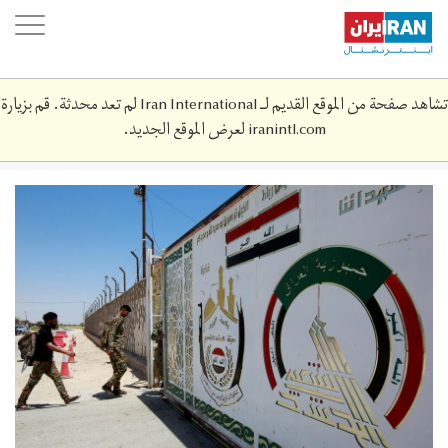
Skip
oggle
to
ation
main
content
تشاهد صفحة من الموقع القديم لـ Iran International لم تعد محدثة. قم بزيارة
iranintl.com
لعرض الموقع الجديد.
hshd_shby_2.jpg