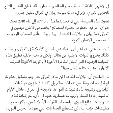
في الأشهر الثلاثة الماضية، بعد وفاة قاسم سليماني، قائد فيلق القدس التابع
للحرس الثوري الإيراني، مرت سياسة إيران في العراق بتغيير جذري.
تغيرت هذه السياسة التي تم تحديدها منذ عام 2011 إلى عام 2018 تحت
عنوان "مراقبة الخطوط الحمراء للمصالح" بخصوص لاعبَين مهمين في
العراق هما إيران والولايات المتحدة، رويدًا رويدًا، بتأثير انسحاب الولايات
المتحدة من الاتفاق النووي.
المرشد خامنئي يتجاهل أي ابتعاد عن المصالح الأميركية في العراق، ويطالب
كذلك بخروج القوات الأجنبية من هناك. ولكن ما مدى قابلية تطبيق هذه
السياسة الجديدة التي تمثل المغامرة الأخيرة (أو الورقة الأخيرة) للمرشد
الإيراني، وهل تستفيد إيران منها؟
من الواضح أن الولايات المتحدة لن تغادر العراق حتى يتم تشكيل حكومة
قوية في بغداد، وتقليص تدخلات نظام ولي الفقيه في شؤون دولة بلاد
الرافدين. ونتيجة لذلك شهدت القواعد الأميركية في العراق، خلال الأيام
الماضية، إعادة انتشار وترتيبات عسكرية جديدة. الآن، مع إضافة نظام
"باتريوت" للدفاع الجوي، وانسحاب القوات الأميركية من مراكز تجمع
ميليشيات حزب الله، لن تستطيع الجماعات التي يقودها الحرس الثوري