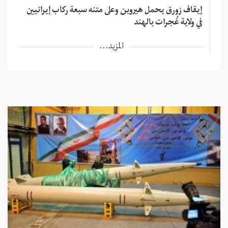
إيقاف زورق يحمل هيروين وعلى متنه سبعة ركاب إيرانيين
في ولاية غُجرات بالهند
المزيد...