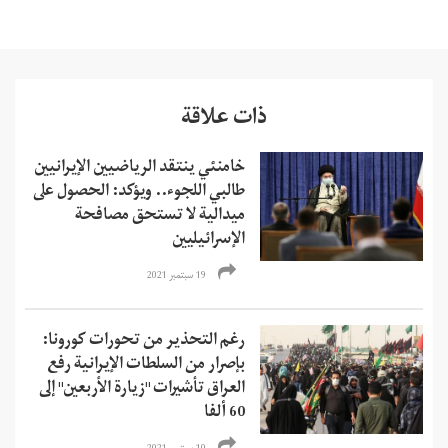
ذات علاقة
خامنئي ينتقد الرياضيين الإيرانيين
طالبي اللجوء.. ويؤكد: الحصول على
ميدالية لا تستحق مصافحة
الإسرائيليين
19 سبتمبر 2021
رغم التحذير من تحورات كورونا:
بإصرار من السلطات الإيرانية رفع
العراق تأشيرات "زيارة الأربعين" إلى
60 ألفا