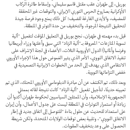
بوريل، إلى طهران عقب مقتل قاسم سليماني، وإسقاط طائرة الركاب
الأوكرانية بصاروخ الحرس الثوري الإيراني، والتوقعات غير المحققة
للمضيف، والأيدي الفارغة للضيف؛ كل ذلك يمنع وجود فرصة جیدة
لتحقيق النتيجة المرجوة، والتخفيف من حدة التوتر في المنطقة.
قبل بدء مهمته في طهران، نجح بوريل في التعليق المؤقت لتفعيل "آلية
تسوية المنازعات" المعروفة بـ"آلية الزناد" التي سبق وأعلنها وزراء (بريطانيا
وفرنسا وألمانيا) الدول الأوروبية الثلاث، الأعضاء في لجنة الإشراف علی
تنفیذ الاتفاق النووي، الأمر الذي یثیر الغموض حول هذا الإجراء الأوروبي
الانتقامي الذي يهدف إلى الحد من الخطوات الإیرانیة التصعیدیة في
خفض التزاماتها النوویة.
وبعد ذلك، تم الكشف عن أن مبادرة الدبلوماسي الأوروبي المحنك، الذي تم
تعيينه حديثًا، لتأجيل تفعيل "آلية الزناد" كانت نتيجة لقائه بممثلي
الجمهورية الإسلامية، وأن الممثلين السياسيين لحكومة طهران أکدوا أن
زيادة أو استمرار التوترات في المنطقة ليست على جدول الأعمال، وأن إیران
على استعداد للحديث عن حلول بناءة "للتوصل إلى اتفاق جديد في إطار
الاتفاق النووي"، وتلبية بعض توقعات الولايات المتحدة، ولكن شریطة
الحصول علی وعد بتخفيف العقوبات.