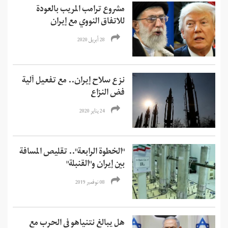
مشروع ترامب المريب بالعودة
للاتفاق النووي مع إيران
28 أبريل 2020
نزع سلاح إيران.. مع تفعیل آلیة
فض النزاع
24 يناير 2020
"الخطوة الرابعة".. تقليص المسافة
بين إيران و"القنبلة"
08 نوفمبر 2019
هل يبالغ نتنياهو في الحرب مع