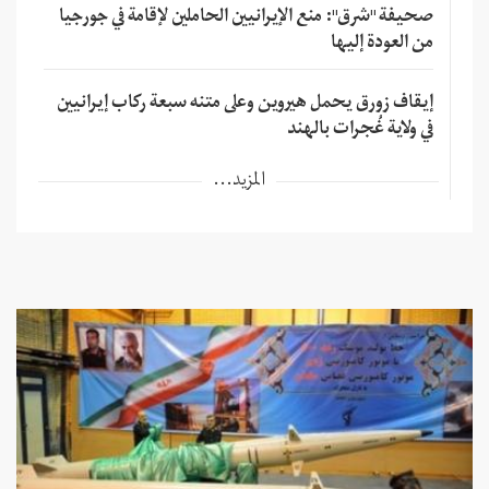
صحيفة "شرق": منع الإيرانيين الحاملين لإقامة في جورجيا
من العودة إليها
إيقاف زورق يحمل هيروين وعلى متنه سبعة ركاب إيرانيين
في ولاية غُجرات بالهند
المزيد...