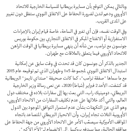
وبالتالي يمكن التوقع بأن مسايرة بريطانيا للسياسة الخارجية للاتحاد
الأوروبي ودعم لندن لضرورة الحفاظ على الاتفاق النووي ستظل دون تغيير
على المدى القريب.
وفي الوقت نفسه، فإن أي تغير في الساحة، خاصة قيام إيران بالإجراءات
الاستفزازية أو الانفتاح المبكر في الاتفاق التجاري بين حكومة بوريس
جونسون مع ترامب، من شأنه أن ينهي مسايرة بريطانيا في الوقت الراهن
للاتحاد الأوروبي فيما يتعلق بالعلاقات مع طهران.
الجدير بالذكر أن جونسون كان قد تحدث في وقت سابق عن إمكانية
استبدال الاتفاق النووي لمجموعة 5+1 وطهران الذي تم توقيعه عام 2015
مع ما سماها "صفقة ترامب"، كما كانت صحيفة "صنداي تايمز" البريطانية
قد كشفت، الأحد 2 فبراير (شباط) 2020، عن نص رسالة وزير الخارجية
البريطاني، دومينيك راب، التي بعث بها إلى سفارات بلاده في مختلف دول
العالم، والتي أكد خلالها على عدم تكليف السفارات من الاتحاد الأوروبي،
وهو الذي عزز التكهنات بشأن عدم استمرار التوافق الموجود بين الدول
الأوروبية الثلاث تجاه إيران، وأن الانحياز البريطاني المتصاعد باتجاه
المواقف الأميركية سيصعّب الأمر على الاتحاد الأوروبي من جهة الحفاظ على
مواقفه الحالية، مما سيدفع بروكسل إلى الانضمام لـ"الأخ الأكبر".