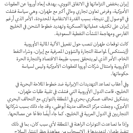
إیران بخفض التزاماتها في الاتفاق النووي، بهدف إبعاد أوروبا عن العقوبات
الأميركية، وفرض تعاون تجاري ومالي أكبر مع طهران، وهي سياسة فشلت
في الوصول إلى نتيجة، بسبب القدرة الانتقامية المحدودة، الأمر الذي أرغم
إيران على تكثيف عملياتها العسكرية وتهديد خطوط الشحن في الخليج
الفارسي ومهاجمة المنشآت النفطية السعودية.
كانت توقعات طهران تنصب حول تفعيل الآلية المالية الأوروبية
(إينستكس) لمواصلة التجارة والشؤون المصرفية مع إيران، وشراء النفط
الخام، الأمر الذي لم یتحقق بسبب طبيعة الاقتصاد والتجارة الحرة
الأوروبية وامتثال شركات أوروبا للعقوبات الأميركية وليس لسياسة
حكوماتها.
وفي أعقاب تصاعد التهديدات الإيرانية ضد خطوط الملاحة البحرية في
الخليج، قامت الدول الأوروبية التي فشلت في تلبية طلبات طهران،
بتشكيل تحالف عسكري-بحري في المنطقة بالتوازي مع التحالف البحري
الأميركي، وجعلت مركز التحالف مدينة أبوظبي، وقد جاء ذلك بسبب شركائها
التجاريين في الدول العربية في الخليج، كما جاء أيضًا دفاعًا عن مصالحها.
وإذا ما تصاعدت التوترات الراهنة في المنطقة لأي سبب كان، بما في ذلك
تنفيذ طهران لتهديدها في الانسحاب من معاهدة حظر انتشار السلاح