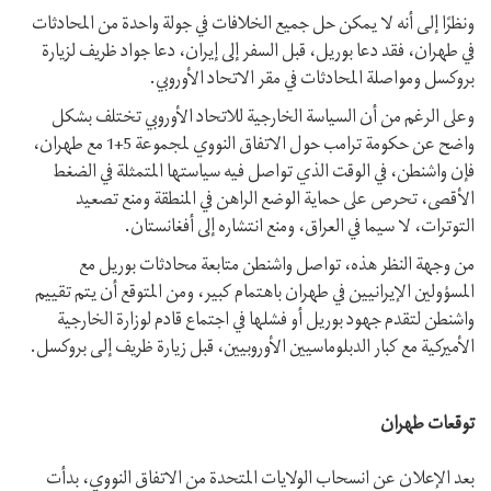
ونظرًا إلی أنه لا يمكن حل جميع الخلافات في جولة واحدة من المحادثات
في طهران، فقد دعا بوریل، قبل السفر إلى إيران، دعا جواد ظريف لزيارة
بروكسل ومواصلة المحادثات في مقر الاتحاد الأوروبي.
وعلى الرغم من أن السياسة الخارجية للاتحاد الأوروبي تختلف بشكل
واضح عن حكومة ترامب حول الاتفاق النووي لمجموعة 5+1 مع طهران،
فإن واشنطن، في الوقت الذي تواصل فيه سياستها المتمثلة في الضغط
الأقصى، تحرص على حماية الوضع الراهن في المنطقة ومنع تصعيد
التوترات، لا سيما في العراق، ومنع انتشاره إلى أفغانستان.
من وجهة النظر هذه، تواصل واشنطن متابعة محادثات بوريل مع
المسؤولين الإیرانیین في طهران باهتمام کبیر، ومن المتوقع أن يتم تقييم
واشنطن لتقدم جهود بوريل أو فشلها في اجتماع قادم لوزارة الخارجية
الأميركية مع كبار الدبلوماسيين الأوروبيين، قبل زیارة ظریف إلی بروكسل.
توقعات طهران
بعد الإعلان عن انسحاب الولايات المتحدة من الاتفاق النووي، بدأت