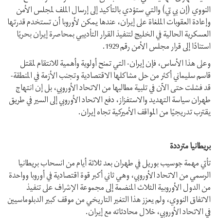
النووي (إن بي تي) والتي ستؤدي بالتأكيد إلى إرسال الملف لمجلس الأمن
وإعادة العقوبات الملغاة على إيران، عندها يمكن لأوروبا أن تستخدم قدرتها
العسكرية الحالية في الخليج لتنفيذ القرار التأديبي بمحاصرة إيران بحريًا
استنادًا إلى قرار مجلس الأمن رقم 1929.
وعلى هذا الأساس، فإن إيران- التي تمنح أولوية وأهمية للانتقام لمقتل
قاسم سليماني أكثر من حل مشاكلها الاقتصادية وتجنب الأزمة في المنطقة-
قد فشلت حتى الآن في تلبية مطالبها من الاتحاد الأوروبي، بل إن انتهاج
طهران سياسة التهديد والاستفزاز، دفع الاتحاد الأوروبي إلى السير في طريق
يقترب تدريجيًا من المواقف الأميركية تجاه إيران.
بريطانيا مترددة
تأتي مهمة جوسيب بوريل في طهران بعد ثلاثة أيام من انسحاب بريطانيا
الرسمي من الاتحاد الأوروبي، وهي ثاني أكبر قوة اقتصادية في أوروبا وواحدة
من الدول الأوروبية الثلاث المنضمة إلى مجموعة الإشراف على تنفيذ
الاتفاق النووي، ولم يعزز هذا التغير التاريخي من موقف كبير الدبلوماسيين
في الاتحاد الأوروبي، خلال محادثاته مع إيران.