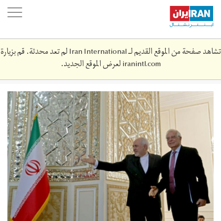
Skip
oggle
to
ation
main
content
تشاهد صفحة من الموقع القديم لـ Iran International لم تعد محدثة. قم بزيارة
iranintl.com
لعرض الموقع الجديد.
cc7936cdda655134e22abcfa9f9cdb52c5.jpg