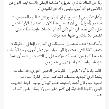
ردًا على انتقادات لزي الفريق: "مشكلة البعض بالنسبة لهذا النوع من
الملابس هو أنه أنيق، وليس لأنه غير تقليدي".
وأشارت كريمي في تصريح لموقع "إيران ووتش"، اليوم الخميس 23
سبتمبر (أيلول)، إلى أن زيًا مثل هذا كان يستخدم في الأولمبياد من
قبل، لكن هذه المرة "لم تكن أكمام اللاعبات طويلة جدًا"، حتى
تضطر اللاعبات إلى طيها عدة مرات.
وأضافت: "عندما نذهب إلى مسابقات في الخارج، فإننا في الحقيقة لا
نتمتع بالثقة التي تتمتع بها الرياضيات من دول أخرى، وأحد الأسباب
هو هذا النوع من التغطية"، مؤكدة على أن التشدد من شأنه أن يثبط
عزيمة الرياضيات وقد يؤدي إلى هجرتهن.
كانت وكالة أنباء "فارس"، المقربة من الحرس الثوري، قد انتقدت
بشدة الزي الجديد لعضوات المنتخب الوطني لكرة الصالات
للسيدات، وقال أحمد راستينه، عضو البرلمان ورئيس لجنة التدريب
البدني باللجنة الثقافية، إن الأمر "غير مبرر ولا يمكن غض الطرف
عنه".