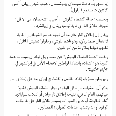
إيرانشهر بمحافظة سيستان وبلوشستان، جنوب شرقي إيران، أمس
الاثنين 27 سبتمبر (أيلول).
وبحسب "حملة النشطاء البلوش"، أصيب "شخصان على الأقل"
نتيجة إطلاق النار في قرية تيمب ريغان في إيرانشهر.
ويقال إن إطلاق النار وقع بعد أن توجه عناصر الشرطة إلى القرية
لاعتقال صمد ريكي، وهو ناشط بلوشي، وحاولوا تفتيش المنازل،
لكنهم قوبلوا بمقاومة من المواطنين.
ونقلت "حملة النشطاء البلوش" عن صمد ريكي قوله إن سبب مداهمة
القرية هو "انتقاده وانتقاد المواطنين لانعدام الأمن في إيرانشهر في
الأيام الأخيرة".
ولم يعلق مسؤولو إنفاذ القانون والقضاء في إيران بعد على إطلاق النار.
يذكر أن العشرات من ناقلي الوقود وتجار البضائع البلوش فقدوا
حياتهم، العام الماضي، نتيجة إطلاق نار مباشر أو انقلاب سياراتهم
أثناء المطاردة، أو حريق السيارات بسبب إطلاق النار على غالونات
الوقود أو عدم تقديم خدمات الطوارئ للمصابين.