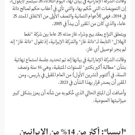
وقالت الشركة الإماراتية في بيان لها، اليوم الثلاثاء 28 سبتمبر (أيلول)،
إن التعويضات التي حُكم بها، والتي تأتي في أعقاب حكم لصالح دانة
في 2014، فهي للأعوام الثمانية والنصف الأولى من الاتفاق الممتد 25
عاما، والذي كان من المقرر أن يبدأ في 2005.
ويتعلق النزاع بعقد بيع وشراء غاز مدته 25 عاما بين شركة "نفط
الهلال" التابعة لـ"دانة غاز" والشركة الإيرانية، إذ تقول "دانة غاز" إنه
لم يجر توصيل أي غاز.
وقالت الشركة الإماراتية في بيانها إنه تم تحديد جلسة استماع نهائية
بشأن "مطالبة أكبر بكثير" للسنوات المتبقية، وهي 16 سنة ونصف
السنة، في أكتوبر (تشرين الأول) من العام المقبل في باريس، ومن
المقرر أن يصدر قرار بهذا الشأن في 2023.
وأضافت أن المبلغ الحالي الذي حُكم به من شأنه أن يعزز بشكل كبير
ميزانيتها العمومية.
"إيسبا": أكثر من 14% من الإيرانيين