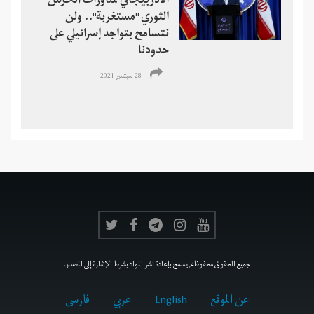
الأذربيجاني لمناورات الحرس
الثوري "مستغربة".. ولن
نتسامح بتواجد إسرائيلي على
حدودنا
28 سبتمبر 2021
جميع الحقوق محفوظة, يسمح بإعادة نشر المواد بشرط الإشارة إلى المصدر.
عن الموقع
English
عربي
فارسى