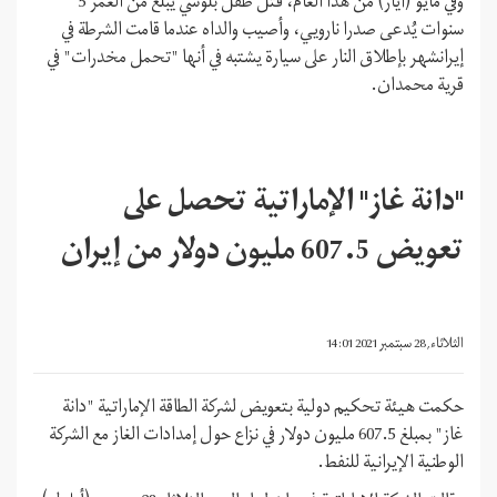
وفي مايو (أيار) من هذا العام، قُتل طفل بلوشي يبلغ من العمر 5
سنوات يُدعى صدرا نارويي، وأصيب والداه عندما قامت الشرطة في
إيرانشهر بإطلاق النار على سيارة يشتبه في أنها "تحمل مخدرات" في
قرية محمدان.
"دانة غاز" الإماراتية تحصل على
تعويض 607.5 مليون دولار من إيران
الثلاثاء, 28 سبتمبر 2021 14:01
حكمت هيئة تحكيم دولية بتعويض لشركة الطاقة الإماراتية "دانة
غاز" بمبلغ 607.5 مليون دولار في نزاع حول إمدادات الغاز مع الشركة
الوطنية الإيرانية للنفط.