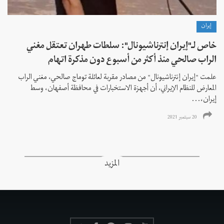
إيران
خاص لـ"إيران إنترناشيونال": سلطات طهران تعتقل مغني
الراب صالحي منذ أكثر من أسبوع دون مذكرة اتهام
علمت "إيران إنترناشيونال" من مصادر مقربة لعائلة توماج صالحي، مغني الراب
المعارض للنظام الإيراني، أن أجهزة الاستخبارات في محافظة أصفهان، وسط
إيران،...
20 سبتمبر 2021
المزيد