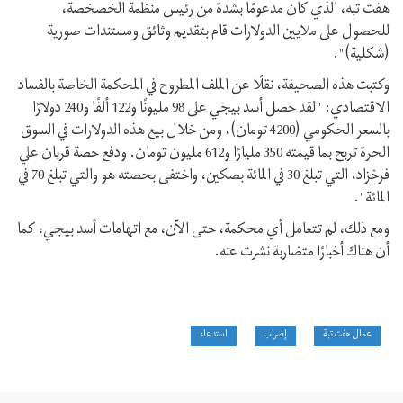
هفت تبه، الذي كان مدعومًا بشدة من رئيس منظمة الخصخصة،
للحصول على ملايين الدولارات قام بتقديم وثائق ومستندات صورية
(شکلية)".
وکتبت هذه الصحيفة، نقلًا عن الملف المطروح في المحکمة الخاصة بالفساد
الاقتصادي: "لقد حصل أسد بيجي على 98 مليونًا و122 ألفًا و240 دولارًا
بالسعر الحكومي (4200 تومان)، ومن خلال بیع هذه الدولارات في السوق
الحرة تربح بما قيمته 350 مليارًا و612 مليون تومان. ودفع حصة قربان علي
فرخزاد، التي تبلغ 30 في المائة بصکين، واختفى بحصته هو والتي تبلغ 70 في
المائة".
ومع ذلك، لم تتعامل أي محكمة، حتى الآن، مع اتهامات أسد بيجي، کما
أن هناك أخبارًا متضاربة نشرت عنه.
عمال هفت تبة
إضراب
استدعاء