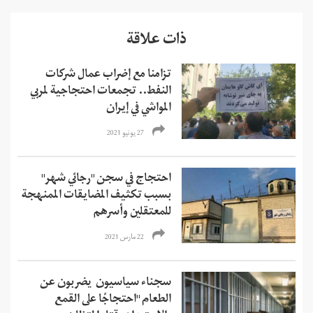
ذات علاقة
تزامنا مع إضراب عمال شركات
النفط.. تجمعات احتجاجية لمربي
المواشي في إيران
27 يونيو 2021
احتجاج في سجن "رجائي شهر"
بسبب تكثيف المضايقات الممنهجة
للمعتقلين وأسرهم
22 مارس 2021
سجناء سياسيون يضربون عن
الطعام "احتجاجًا على القمع