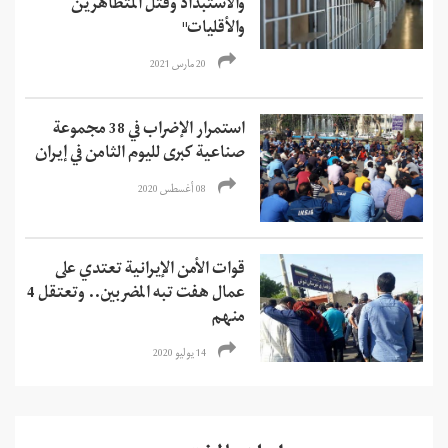
والاستبداد وقتل المتظاهرين
والأقليات"
20 مارس 2021
استمرار الإضراب في 38 مجموعة
صناعية كبرى لليوم الثامن في إيران
08 أغسطس 2020
قوات الأمن الإيرانية تعتدي على
عمال هفت تبه المضربين.. وتعتقل 4
منهم
14 يوليو 2020