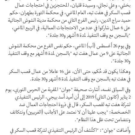
بخشي، وعلي نجاتي، وسبيدة قليان، المحتجزين في احتجاجات عمال
قصب السکر في هفت تبه، العام الماضي، في محكمة الثورة بطهران- حکم
حميد سراج الدين، رئيس الفرع الثاني من محکمة مدينة الشوش الجنائية
على 6 عمال شاركوا في عدد من الاحتجاجات العمالية، في الربيع الماضي،
"بالسجن مع وقف التنفيذ لمدة 8 أشهر و30 جلدة".
وفي يوم 26 أغسطس (آب) الماضي، حكم نفس الفرع من محكمة الشوش
الجنائية على 9 من عمال هفت تبه "بالسجن لمدة 8 أشهر مع وقف التنفيذ
و30 جلدة".
وهكذا يكون قد حُكم، حتى الآن، على 16 عاملا من عمال قصب السكر
في هفت تبه بالسجن مع وقف التنفيذ لمدة 8 أشهر و30 جلدة.
وفي السياق نفسه، أشارت صحيفة "جوان" المقربة من الحرس الثوري، يوم
2 يناير (كانون الثاني) 2019 إلى أن أميد أسد بيجي، الرئيس التنفيذي
لشركة هفت تبه لقصب السكر، قال في ذروة احتجاجات العمال ضد
الخصخصة: "يجب علينا أن لا نعتمد على الأجانب (الغربيين) ونتکاتف
ونتضامن تحت ظل هذا النظام".
وأضافت "جوان": "اكتُشف أن الرئيس التنفيذي لشرکة قصب السکر في