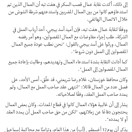
إلى ذلك، أكدت نقابة عمال قصب السكر في هفت تبه أن العمال الذين تم
استدعاؤهم كانوا من بين العمال المضربين واستدعتهم شرطة الشوش من
خلال الاتصال الهاتفي.
ووفقًا لنقابة عمال هفت تبه، فإن أميد أسد بيجي، أحد أرباب العمل في
الشركة، طلب إجراء مفاوضات مع العمال المفصولين، وهو أمر رفضه
العمال، وردّوا على أسد بيجي بالقول: "نحن نطلب عودة جميع العمال
المفصولين إلى العمل دون شروط".
كما أدانت النقابة بشدة استدعاء العمال وتهديدهم، وطالبت بإعادة جميع
العمال المفصولين إلى العمل".
وكان محافظ خوزستان، غلام رضا شريعتي، قد علّق، أمس الأحد، على
فصل عدد من العمال قائلا: "انتهى عقد صاحب العمل مع العمال، ولم
يمدد صاحب العمل العقد، وفقًا لصلاحياته.
يشار إلى أن غالبية هؤلاء العمال كانوا في قطاع المعدات. وكان بعض العمال
يحتجون دفاعًا عن زملائهم، "لكن من حق صاحب العمل أن يمدد العقد
أو لا يمدده".
يذكر أن يوم 12 أغسطس (آب) من هذا العام، وتزامنًا مع محاكمة إسماعيل