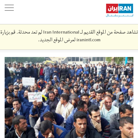
Skip
oggle
to
ation
main
content
تشاهد صفحة من الموقع القديم لـ Iran International لم تعد محدثة. قم بزيارة
iranintl.com
لعرض الموقع الجديد.
4f630b85-
75bb-
41d3-
a3f5-
59b325cb_cx0_cy18_cw0_w1200_r1_s.jpg