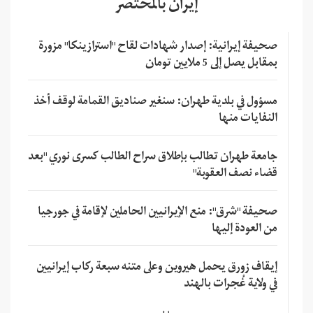
إيران بالمختصر
صحيفة إيرانية: إصدار شهادات لقاح "استرازينكا" مزورة
بمقابل يصل إلى 5 ملايين تومان
مسؤول في بلدية طهران: سنغير صناديق القمامة لوقف أخذ
النفايات منها
جامعة طهران تطالب بإطلاق سراح الطالب كسرى نوري "بعد
قضاء نصف العقوبة"
صحيفة "شرق": منع الإيرانيين الحاملين لإقامة في جورجيا
من العودة إليها
إيقاف زورق يحمل هيروين وعلى متنه سبعة ركاب إيرانيين
في ولاية غُجرات بالهند