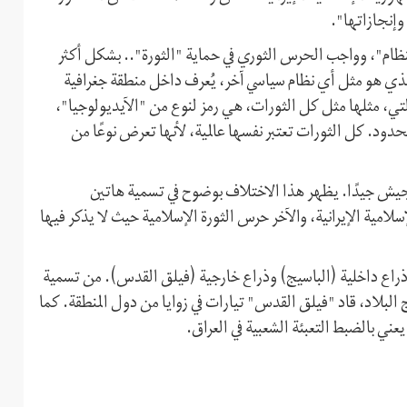
وإنجازاتها".
نظام"، وواجب الحرس الثوري في حماية "الثورة".. بشكل أكثر
ذي هو مثل أي نظام سياسي آخر، يُعرف داخل منطقة جغرافية
تي، مثلها مثل كل الثورات، هي رمز لنوع من "الآيديولوجيا"،
ود. كل الثورات تعتبر نفسها عالمية، لأنها تعرض نوعًا من
جيش جيدًا. يظهر هذا الاختلاف بوضوح في تسمية هاتين
مية الإيرانية، والآخر حرس الثورة الإسلامية حيث لا يذكر فیها
راع داخلية (الباسيج) وذراع خارجية (فيلق القدس). من تسمية
لبلاد، قاد "فيلق القدس" تيارات في زوايا من دول المنطقة. كما
ي بالضبط التعبئة الشعبية في العراق.