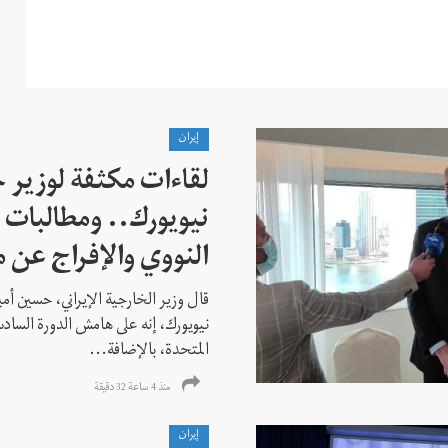
إيران
لقاءات مكثفة لوزير خ
نيويورك.. ومطالبات ب
النووي والإفراج عن 
قال وزير الخارجية الإيراني، حسين أم
نيويورك، إنه على هامش الدورة السادس
المتحدة، بالإضافة...
منذ 4 ساعة 32 دقیقة
إيران