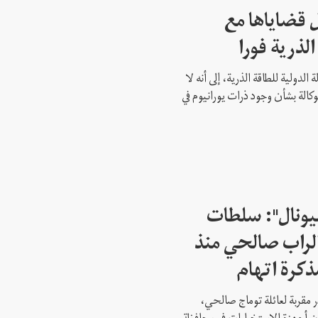
 قضاياها مع
الذرية فورا
 الدولية للطاقة الذرية، إلى أنه لا
وكالة بشأن وجود ذرات يورانيوم في
شيونال": سلطات
لراب صالحي منذ
ذكرة اتهام
 مقربة لعائلة توماج صالحي،