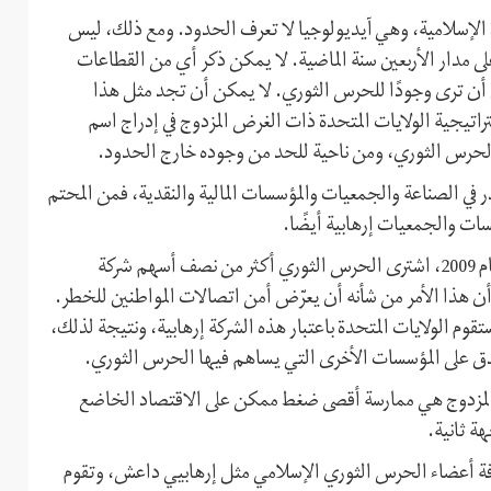
ة الإسلامية، وهي آيديولوجيا لا تعرف الحدود. ومع ذلك، ليس
مدار الأربعين سنة الماضية. لا يمكن ذكر أي من القطاعات
ن أن ترى وجودًا للحرس الثوري. لا يمكن أن تجد مثل هذا
اتيجية الولايات المتحدة ذات الغرض المزدوج في إدراج اسم
الحرس الثوري، ومن ناحية للحد من وجوده خارج الحدود.
في الصناعة والجمعيات والمؤسسات المالية والنقدية، فمن المحتم
سسات والجمعيات إرهابية أيضًا.
وكمثال واحد من مئات الأمثلة، في أعقاب الحركة الخضراء في عام 2009، اشترى الحرس الثوري أكثر من نصف أسهم شركة
ن أن هذا الأمر من شأنه أن يعرّض أمن اتصالات المواطنين للخطر.
وم الولايات المتحدة باعتبار هذه الشركة إرهابية، ونتيجة لذلك،
دق على المؤسسات الأخرى التي یساهم فیها الحرس الثوري.
 المزدوج هي ممارسة أقصى ضغط ممكن على الاقتصاد الخاضع
ة ثانية.
كافة أعضاء الحرس الثوري الإسلامي مثل إرهابيي داعش، وتقوم