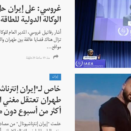
غروسي: على إيران حل
الوكالة الدولية للطاقة 
أشار رفائيل غروسي، المدير العام للوكالة
تزال هناك قضايا عالقة بين طهران وال
مواقع...
منذ 19 ساعة 29 دقیقة
إيران
خاص لـ"إيران إنترنا
طهران تعتقل مغني ا
أكثر من أسبوع دون م
علمت "إيران إنترناشيونال" من مصادر