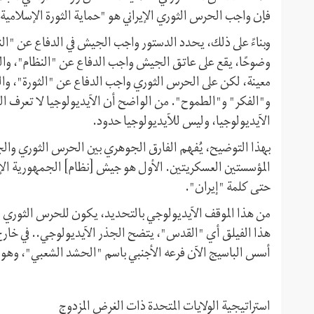
فإن واجب الحرس الثوري الإيراني هو "حماية الثورة الإسلامية 
وبناءً على ذلك، يحدد الدستور واجب الجيش في الدفاع عن "ال
وضوحًا، يقع على عاتق الجيش واجب الدفاع عن "النظام"، وال
معينة، لكن على الحرس الثوري واجب الدفاع عن "الثورة"، وال
و"الفكر" و"الطموح". من الواضح أن الآيديولوجيا لا تعرف الحد
الآيديولوجيا، وليس للآيديولوجيا حدود.
بهذا التوضيح، يُفهم الفارق الجوهري بين الحرس الثوري وال
المؤسستين العسكريتين. الأول هو جيش [نظام] الجمهورية الإسلا
حتى كلمة "إيران".
من هذا الموقف الآيديولوجي بالتحديد، يكون للحرس الثوري ذ
هذا الفيلق أي "القدس"، يتضح الجذر الآيديولوجي.. في خارج ا
أسس الباسيج الآن فرعه الأجنبي باسم "الحشد الشعبي"، وهو يعن
استراتيجية الولايات المتحدة ذات الغرض المزدوج