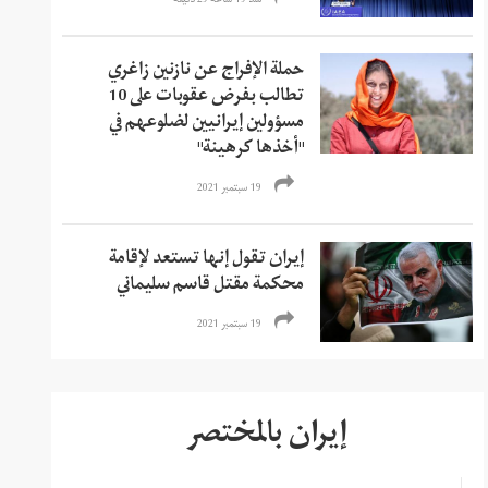
منذ 19 ساعة 29 دقیقة
حملة الإفراج عن نازنين زاغري
تطالب بفرض عقوبات على 10
مسؤولين إيرانيين لضلوعهم في
"أخذها كرهينة"
19 سبتمبر 2021
إيران تقول إنها تستعد لإقامة
محكمة مقتل قاسم سليماني
19 سبتمبر 2021
إيران بالمختصر