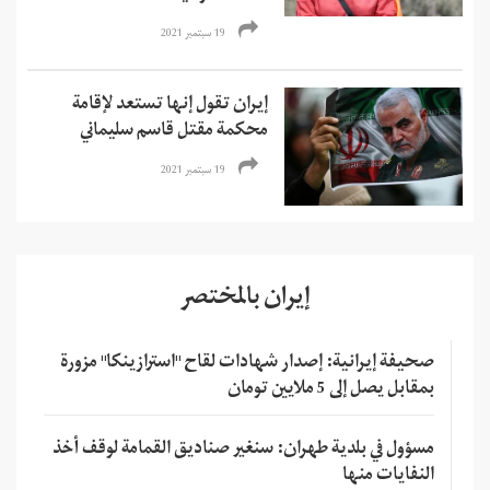
19 سبتمبر 2021
إيران تقول إنها تستعد لإقامة
محكمة مقتل قاسم سليماني
19 سبتمبر 2021
إيران بالمختصر
صحيفة إيرانية: إصدار شهادات لقاح "استرازينكا" مزورة
بمقابل يصل إلى 5 ملايين تومان
مسؤول في بلدية طهران: سنغير صناديق القمامة لوقف أخذ
النفايات منها