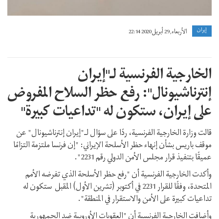
إيران
الأربعاء, 29 أبريل 2020 22:14
الخارجية الفرنسية لـ"إيران
إنترناشيونال": رفع حظر السلاح المفروض
على إيران، ستكون له "تداعيات كبيرة"
قالت وزارة الخارجية الفرنسية، ردًا على سؤال لـ"إيران إنترناشيونال" عن
موقف باريس بشأن إنهاء حظر الأسلحة الإيراني: "إن فرنسا ملتزمة التزامًا
عميقًا بتنفيذ قرار مجلس الأمن الدولي رقم 2231".
وأكدت الخارجية الفرنسية أن "رفع حظر الأسلحة الذي تفرضه الأمم
المتحدة، وفقًا للقرار 2231 في أكتوبر (تشرين الأول) المقبل ستكون له
تداعيات كبيرة على الأمن والاستقرار في المنطقة".
وأضافت الخارجية الفرنسية أن "العقوبات الأوروبية ضد الجمهورية