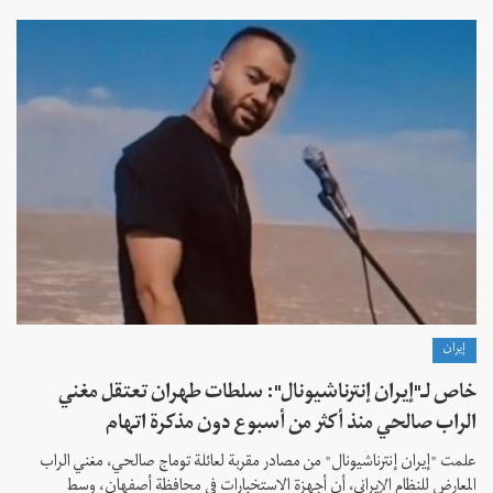
إيران
خاص لـ"إيران إنترناشيونال": سلطات طهران تعتقل مغني
الراب صالحي منذ أكثر من أسبوع دون مذكرة اتهام
علمت "إيران إنترناشيونال" من مصادر مقربة لعائلة توماج صالحي، مغني الراب
المعارض للنظام الإيراني، أن أجهزة الاستخبارات في محافظة أصفهان، وسط