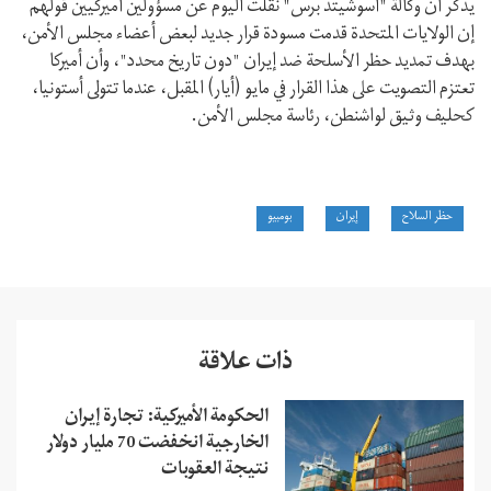
يذكر أن وكالة "أسوشيتد برس" نقلت اليوم عن مسؤولين أميركيين قولهم
إن الولايات المتحدة قدمت مسودة قرار جديد لبعض أعضاء مجلس الأمن،
بهدف تمديد حظر الأسلحة ضد إيران "دون تاريخ محدد"، وأن أميركا
تعتزم التصويت على هذا القرار في مايو (أيار) المقبل، عندما تتولى أستونيا،
كحليف وثيق لواشنطن، رئاسة مجلس الأمن.
حظر السلاح
إيران
بومبيو
ذات علاقة
الحكومة الأميركية: تجارة إيران
الخارجية انخفضت 70 مليار دولار
نتيجة العقوبات