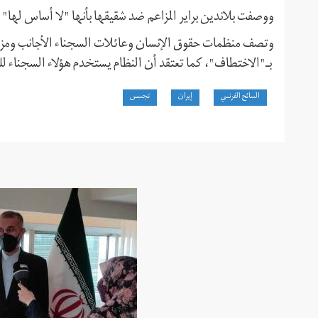
ووصفت بلاندين براير المزاعم ضد شقيقها بأنها "لا أساس لها" و
وتصف منظمات حقوق الإنسان وعائلات السجناء الأجانب ومزدوج
بـ"الاختطاف"، كما تعتقد أن النظام يستخدم هؤلاء السجناء ل
السائح الفرنسي
إيران
تجسس