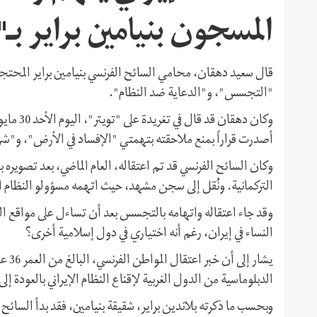
المسجون بنيامين براير ب
قال سعيد دهقان، محامي السائح الفرنسي بنيامين براير المحتجز 
"التجسس"، و"الدعاية ضد النظام".
وكان دهقا
أصدرت قراراً بمنع ملاحقته بتهمتي "الإفساد في الأرض"، و"ش
وكان السائح الفرنسي قد تم اعتقاله، العام الماضي، بعد تصويره 
التركمانية. ونُقل إلى سجن مشهد، حيث اتهمه مسؤولو النظام 
وقد جاء اعتقاله واتهامه بالتجسس بعد أن تساءل على مواقع ا
النساء في إيران، رغم أنه اختياري في دول إسلامية أخرى؟
يشار
الدبلوماسية من الدول الغربية لإقناع النظام الإيراني بالعودة إلى 
وبحسب ما ذكرته بلاندين براير، شقيقة بنيامين، فقد بدأ السائح رحلته الطويلة بالحافلة عا