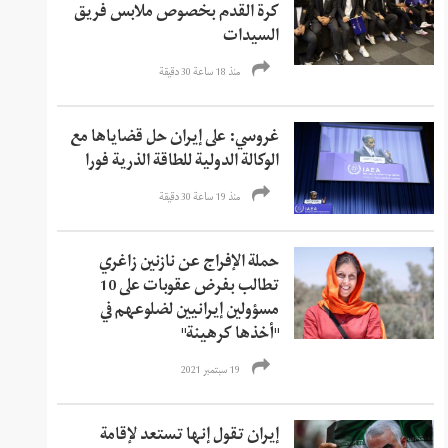
كرة القدم بخصوص ملابس فريق
السيدات
منذ 18 ساعة 30 دقیقة
غروسي: على إيران حل قضاياها مع
الوكالة الدولية للطاقة الذرية فورا
منذ 19 ساعة 30 دقیقة
حملة الإفراج عن نازنين زاغري
تطالب بفرض عقوبات على 10
مسؤولين إيرانيين لضلوعهم في
"أخذها كرهينة"
19 سبتمبر 2021
إيران تقول إنها تستعد لإقامة