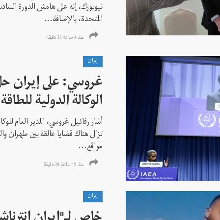
نيويورك، إنه على هامش الدورة السادس
المتحدة، بالإضافة...
منذ 4 ساعة 33 دقیقة
إيران
غروسي: على إيران حل
الوكالة الدولية للطاقة 
أشار رفائيل غروسي، المدير العام للوكالة
تزال هناك قضايا عالقة بين طهران وال
مواقع...
منذ 19 ساعة 30 دقیقة
إيران
خاص لـ"إيران إنترنا