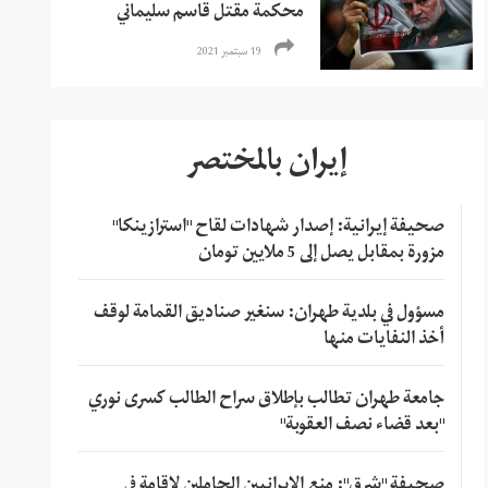
محكمة مقتل قاسم سليماني
19 سبتمبر 2021
إيران بالمختصر
صحيفة إيرانية: إصدار شهادات لقاح "استرازينكا"
مزورة بمقابل يصل إلى 5 ملايين تومان
مسؤول في بلدية طهران: سنغير صناديق القمامة لوقف
أخذ النفايات منها
جامعة طهران تطالب بإطلاق سراح الطالب كسرى نوري
"بعد قضاء نصف العقوبة"
صحيفة "شرق": منع الإيرانيين الحاملين لإقامة في