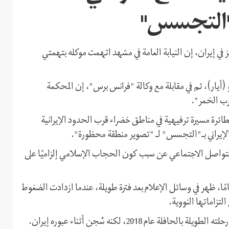
ـ"التجسس"
في إيران، إن النيابة العامة في مشهد اتهمت موكله بتهمتي
ن قد قال في تغريدة على "تويتر"، اليوم الأحد 30 مايو (أيار)، ثم في مقابلة مع وكالة "فرانس برس"، إن المحكمة
رب الخمر".
بطائرة مسيرة ترفيهية في مناطق خضراء قرب الحدود الإيرانية
الإيراني بـ"التجسس" لـ "تصوير منطقة محظورة".
لتواصل الاجتماعي عن سبب كون الحجاب الإسلامي إلزاميًا على
 إلى أن خبر اعتقال المواطن الفرنسي، البالغ من العمر 36 عامًا، ظهر في وسائل الإعلام بعد فترة طويلة، عندما ازدادت الضغوط
التزاماتها النووية.
م 2018، لكنه سُجن أثناء عبوره إيران.