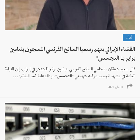
إيران
القضاء الإيراني يتهم رسميا السائح الفرنسي المسجون بنيامين
براير بـ"التجسس"
قال سعيد دهقان، محامي السائح الفرنسي بنيامين براير المحتجز في إيران، إن النيابة
العامة في مشهد اتهمت موكله بتهمتي "التجسس"، و"الدعاية ضد النظام"...
30 مايو 2021