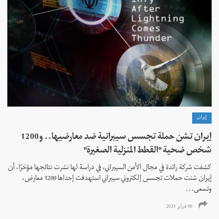
إيران
إيران تشن حملة تجسس سيبرانية ضد معارضيها.. و1200
شخص ضحية "القطط المنزلية الصغيرة"
كشفت شركة رائدة في مجال الأمن السيبراني، في دراسة لها نشرت نتائجها مؤخرًا، أن
إيران شنت حملات تجسس إلكتروني سيبراني استهدفت إحداها 1200 معارض،
وتسعى...
08 فبراير 2021