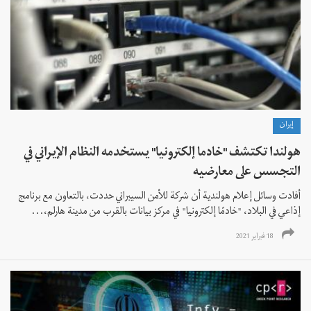
إيران
هولندا تكتشف "خادما إلكترونيا" يستخدمه النظام الإيراني في
التجسس على معارضيه
أفادت وسائل إعلام هولندية أن شركة للأمن السيبراني حددت، بالتعاون مع برنامج
إذاعي في البلاد، "خادمًا إلكترونيا" في مركز بيانات بالقرب من مدينة هارلم،...
18 فبراير 2021