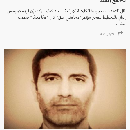
بـ"الفخ المعقد"
قال المتحدث باسم وزارة الخارجية الإيرانية، سعيد خطيب زاده، إن اتهام دبلوماسي
إيراني بالتخطيط لتفجير مؤتمر "مجاهدي خلق" كان "فخًا معقدًا" صممته
بعض...
24 يناير 2021