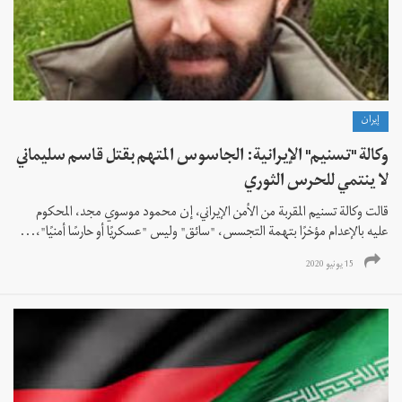
إيران
وكالة "تسنيم" الإيرانية: الجاسوس المتهم بقتل قاسم سليماني
لا ينتمي للحرس الثوري
قالت وكالة تسنيم المقربة من الأمن الإيراني، إن محمود موسوي مجد، المحكوم
عليه بالإعدام مؤخرًا بتهمة التجسس، "سائق" وليس "عسكريًا أو حارسًا أمنيًا"،...
15 يونيو 2020