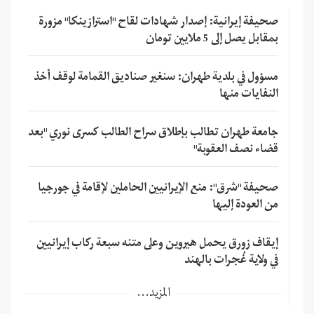
صحيفة إيرانية: إصدار شهادات لقاح "استرازينكا" مزورة
بمقابل يصل إلى 5 ملايين تومان
مسؤول في بلدية طهران: سنغير صناديق القمامة لوقف أخذ
النفايات منها
جامعة طهران تطالب بإطلاق سراح الطالب كسرى نوري "بعد
قضاء نصف العقوبة"
صحيفة "شرق": منع الإيرانيين الحاملين لإقامة في جورجيا
من العودة إليها
إيقاف زورق يحمل هيروين وعلى متنه سبعة ركاب إيرانيين
في ولاية غُجرات بالهند
المزيد...