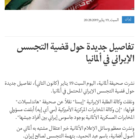
إيران
السبت, 19 يناير 2019 20:28
تفاصيل جديدة حول قضية التجسس
الإيراني في ألمانيا
نشرت صحيفة ألمانية، الیوم السبت 19 ینایر (کانون الثاني)، تفاصيل جديدة
حول قضیة التجسس الإيراني المحتمل في ألمانيا.
ونقلت وكالة الطلبة الإيرانية "إيسنا" نقلاً عن صحيفة "هاندلسبلات"
قولها: "إن وكالة المخابرات المركزية الأميركية (سي آي إيه) أبلغت مسؤولي
المخابرات العسكرية الألمانية بوجود جاسوس إيراني بين أفراد جيشها".
ونشرت معظم وسائل الإعلام الألمانية خبر اعتقال مشتبه به ألماني من
أصول أفغانیة، باسم عبد الحميد، بتهمة التجسس لصالح إيران.