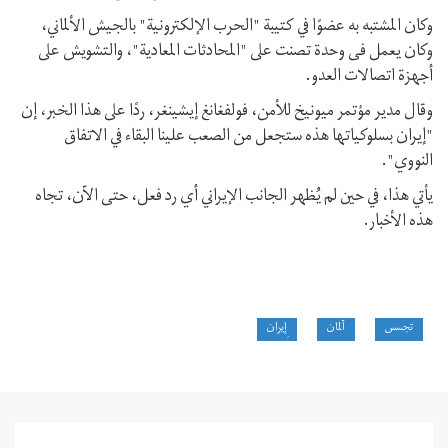
وكان المشتبه به عضوًا في كتيبة "الحرب الإلكترونية" بالجيش الألماني،
وكان يعمل فی وحدة تصنت على "المحادثات المعادية"، والتشويش على
أجهزة اتصالات العدو.
وقال مدير مؤتمر ميونيخ للأمن، فولفغانغ إيشينغر، ردًا على هذا الخبر، إن
"إيران بسلوكياتها هذه ستجعل من الصعب علينا البقاء في الاتفاق
النووي".
يأتي هذا، في حين لم یُظهر الجانب الإیراني أي رد فعل، حتى الآن، تجاه
هذه الأخبار.
تجسس
آلمان
ِإيران