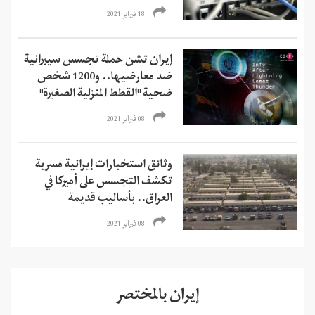
18 فبراير 2021
إيران تشن حملة تجسس سيبرانية
ضد معارضيها.. و1200 شخص
ضحية "القطط المنزلية الصغيرة"
08 فبراير 2021
وثائق استخبارات إيرانية مسربة
تكشف التجسس على أميركا في
العراق.. بأساليب قديمة
08 فبراير 2021
إيران بالمختصر