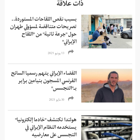
ذات علاقة
بسبب نقص اللقاحات المستوردة..
تصريحات متناقضة لمسؤولي طهران
حول "جرعة ثانية" من "اللقاح
الإيراني"
13 يونيو 2021
القضاء الإيراني يتهم رسميا السائح
الفرنسي المسجون بنيامين براير
بـ"التجسس"
30 مايو 2021
هولندا تكتشف "خادما إلكترونيا"
يستخدمه النظام الإيراني في
التجسس على معارضيه