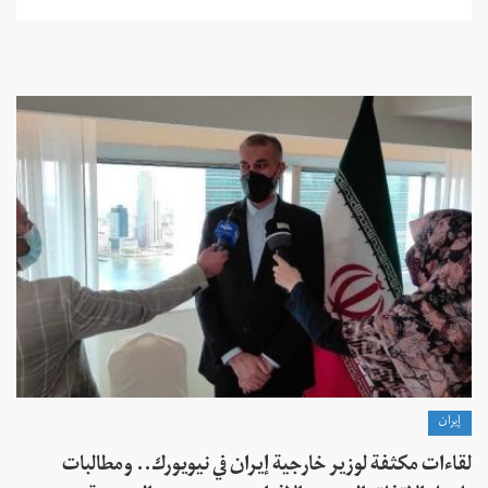
إيران
لقاءات مكثفة لوزير خارجية إيران في نيويورك.. ومطالبات