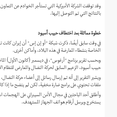
وقد توقفت الشركة الأميركية التي تستأجر الخوادم عن التعا
بالنتائج التي تم التوصل إليها.
خطوة مماثلة بعد اختطاف حبيب أسيود
في وقت سابق أيضًا، ذكرت شبكة "أو إن إس" أن إيران كانت تس
الخاصة بنشطاء المعارضة في هذه البلاد، وأماكن أخرى.
وبحسب تقرير برنامج "أرغوس"، في ديسمبر (كانون الأول) الم
حبيب أسيود، الزعيم السابق لحركة النضال والمعارض للنظام الإير
ويشير التقرير إلى أنه تم إرسال رسائل إلى أعضاء حركة النضال
ملفات تحتوي على برامج ضارة مخفية، لكن لم يتضح ما إذا كان
وأطلق أحد الباحثين في مجال الأمن السيبراني على الهجمات ا
يستخرج ويرسل أرقام هواتف الجهاز المستهدف.