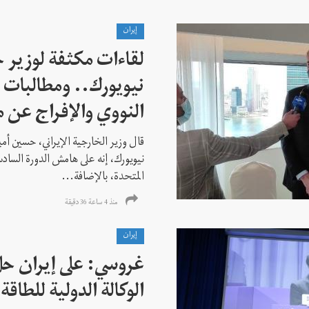
إيران
لقاءات مكثفة لوزير خ
نيويورك.. ومطالبات ب
النووي والإفراج عن 
قال وزير الخارجية الإيراني، حسين أم
نيويورك، إنه على هامش الدورة السادس
المتحدة، بالإضافة...
منذ 4 ساعة 36 دقیقة
إيران
غروسي: على إيران حل
الوكالة الدولية للطاقة 