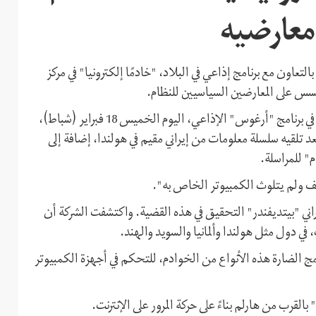
معارضيه
عاون مع برنامج إذاعي في البلاد، "خادمًا إلكترونيا" في مركز
جسس على المعارضين السياسيين للنظام.
وكتبت شبكة "إن أو إس" الإخبارية نقلًا عن ريك دلهاس قوله في برنامج "أرغوس" الإذاعي، اليوم الخميس 18 فبراير (شباط)،
د تلقيه سلسلة معلومات من إيراني مقيم في هولندا، إضافة إلى
" للمراسلة.
لف ولم يتلوث الكمبيوتر الخاص به".
اني "بیتدیفندر" التحقيق في هذه القضية. واكتشفت الشركة أن
في دول مثل هولندا وألمانيا والسويد والهند.
 الضارة هذه الأنواع من الخوادم، للتحكم في أجهزة الكمبيوتر
لقرب من هارلم بناءً على حركة المرور على الإنترنت.