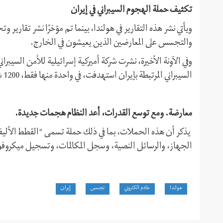
تكثيف حملة الهجوم السيبراني في إيران
ويأتي نشر هذه التقارير في هولندا، بينما تم مؤخرًا نشر تقارير 
والتجسس على المعارضين الذين يعيشون في الخارج.
وفي الآونة الأخيرة، نشرت شركة أميركية إسرائيلية للأمن الس
السيبراني المرتبطة بإيران استهدفت، في واحدة منها فقط، 1200 شخصية
معارضة. ومع توسع القدرات، أعد النظام هجمات جديدة.
يذكر أن هذه الحملات، بما في ذلك حملة تسمى "القطط الألي
الجهاز، والرسائل النصية، وسجل المكالمات، وتسجيل ميكروفون، 
هولندا
خادم الكتروني
تجسس
إيران