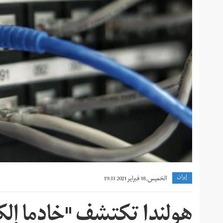
إيران
الخميس, 18 فبراير 2021 19:33
هولندا تكتشف "خادما إلك