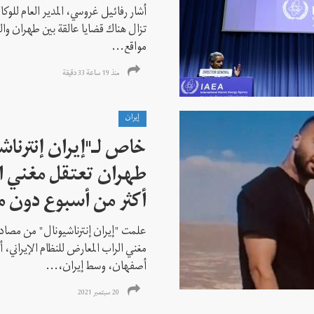
أشار رفائيل غروسي، المدير العام للوكالة
تزال هناك قضايا عالقة بين طهران وال
مواقع...
منذ 19 ساعة 33 دقیقة
إيران
خاص لـ"إيران إنترنا
طهران تعتقل مغني ا
أكثر من أسبوع دون م
علمت "إيران إنترناشيونال" من مصادر
مغني الراب المعارض للنظام الإيراني،
أصفهان، وسط إيران،...
20 سبتمبر 2021