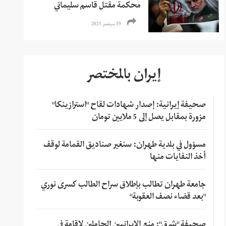
محكمة مقتل قاسم سليماني
19 سبتمبر 2021
إيران بالمختصر
صحيفة إيرانية: إصدار شهادات لقاح "استرازينكا"
مزورة بمقابل يصل إلى 5 ملايين تومان
مسؤول في بلدية طهران: سنغير صناديق القمامة لوقف
أخذ النفايات منها
جامعة طهران تطالب بإطلاق سراح الطالب كسرى نوري
"بعد قضاء نصف العقوبة"
صحيفة "شرق": منع الإيرانيين الحاملين لإقامة في