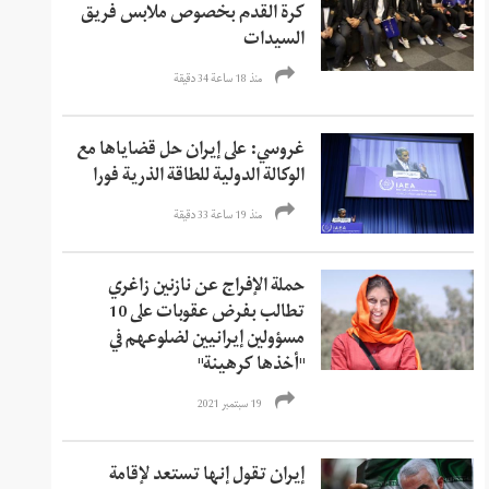
كرة القدم بخصوص ملابس فريق
السيدات
منذ 18 ساعة 34 دقیقة
غروسي: على إيران حل قضاياها مع
الوكالة الدولية للطاقة الذرية فورا
منذ 19 ساعة 33 دقیقة
حملة الإفراج عن نازنين زاغري
تطالب بفرض عقوبات على 10
مسؤولين إيرانيين لضلوعهم في
"أخذها كرهينة"
19 سبتمبر 2021
إيران تقول إنها تستعد لإقامة