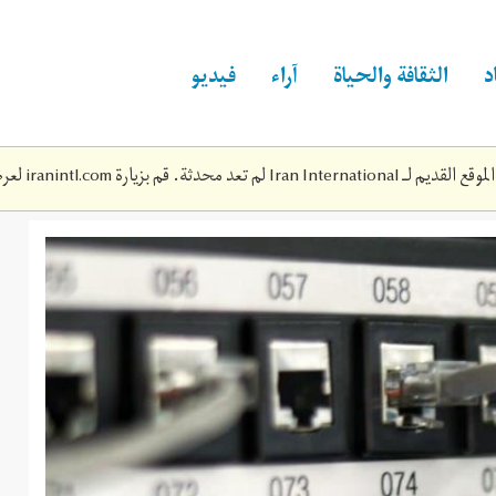
د
الثقافة والحياة
آراء
فيديو
Iran Inte لم تعد محدثة. قم بزيارة
iranintl.com
لعرض