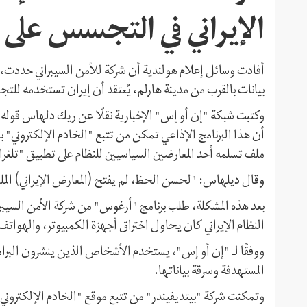
الإيراني في التجسس على 
أفادت وسائل إعلام هولندية أن شركة للأمن السيبراني حددت، بالت
بيانات بالقرب من مدينة هارلم، يُعتقد أن إيران تستخدمه للت
أن هذا البرنامج الإذاعي تمكن من تتبع "الخادم الإلكتروني" بع
ملف تسلمه أحد المعارضين السياسيين للنظام على تطبيق "تلغرام
وقال ديلهاس: "لحسن الحظ، لم يفتح (المعارض الإيراني) الم
بعد هذه المشكلة، طلب برنامج "أرغوس" من شركة الأمن السيبر
النظام الإيراني كان يحاول اختراق أجهزة الكمبيوتر، والهواتف، 
ووفقًا لـ "إن أو إس"، يستخدم الأشخاص الذين ينشرون البرامج
المستهدفة وسرقة بياناتها.
وتمكنت شركة "بیتدیفیندر" من تتبع موقع "الخادم الإلكتروني" با