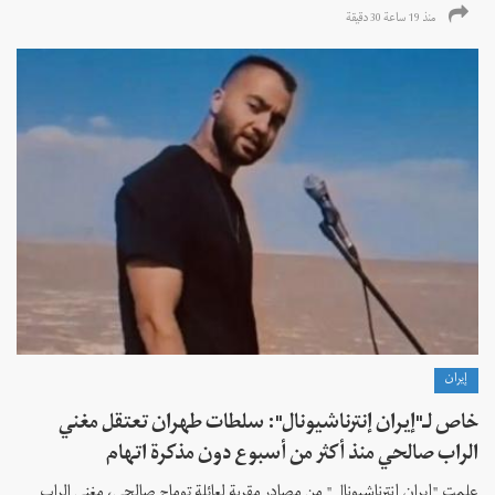
منذ 19 ساعة 30 دقیقة
إيران
خاص لـ"إيران إنترناشيونال": سلطات طهران تعتقل مغني
الراب صالحي منذ أكثر من أسبوع دون مذكرة اتهام
علمت "إيران إنترناشيونال" من مصادر مقربة لعائلة توماج صالحي، مغني الراب