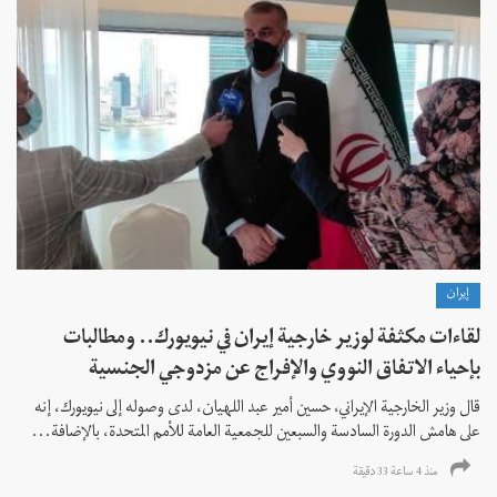
إيران
لقاءات مكثفة لوزير خارجية إيران في نيويورك.. ومطالبات
بإحياء الاتفاق النووي والإفراج عن مزدوجي الجنسية
قال وزير الخارجية الإيراني، حسين أمير عبد اللهيان، لدى وصوله إلى نيويورك، إنه
على هامش الدورة السادسة والسبعين للجمعية العامة للأمم المتحدة، بالإضافة...
منذ 4 ساعة 33 دقیقة