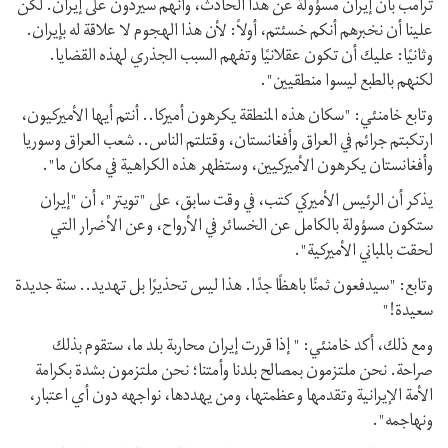
ترامب بأن إیران مسؤولة عن هذا الحادث، وأنهم سيردون على إيران. لكن
علینا أن نخبرهم أنكم خسئتم، أولاً: لأن هذا الهجوم لا علاقة له بإيران.
وثانيًا: عليك أن تكون عقلانيًا وتفهم السبب الجذري لهذه القضایا.
لکنهم بالطبع ليسوا منطقيين".
وتابع خامنئي: "سكان هذه المنطقة يكرهون أميركا.. أنتم أيها الأميركيون،
ارتکبتم جرائم في العراق وأفغانستان، وقتلتم الناس.. شعب العراق وسوريا
وأفغانستان يكرهون الأميركيين، وستظهر هذه الكراهية في مكان ما".
يذكر أن الرئيس الأميركي كتب، في وقت سابق، على "تويتر"، أن "إيران
ستكون مسؤولة بالكامل عن الخسائر في الأرواح، وعن الأضرار التي
لحقت بالمباني الأميركية".
وتابع: "سيدفعون ثمنًا باهظًا جدًا. هذا ليس تحذيرًا بل تهديد.. سنة جديدة
سعيدة!"
ومع ذلك، أكد خامنئي: " إذا قررت إيران محاربة بلد ما، ستقوم بذلك
صراحة. نحن ملتزمون بمصالح بلدنا وأمتنا؛ نحن ملتزمون بشدة بكرامة
الأمة الإيرانية وتقدمها وعظمتها، ومن يهددها، نواجهه دون أي اعتبار،
ونهاجمه".