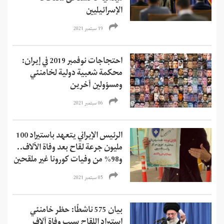
الإسرائيليين
19 سبتمبر 2021
احتجاجات نوفمبر 2019 في إيران:
محكمة شعبية دولية لخامنئي
ومسؤولين آخرين
06 سبتمبر 2021
الرئيس الإيراني يتعهد باستيراد 100
مليون جرعة لقاح بعد وفاة الآلاف..
و98% من وفيات كورونا غير ملقحين
05 سبتمبر 2021
بيان 575 ناشطًا: حظر خامنئي
استيراد اللقاح سبب وفاة آلاف