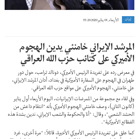
إيران
الأربعاء, 01 يناير 2020 15:20
المرشد الإيراني خامنئي یدین الهجوم
الأميركي على کتائب حزب الله العراقي
في معرض رده على تغريدة الرئيس الأميركي، دونالد ترامب، حول دور
طهران في الهجوم على السفارة الأميركية في بغداد، أدان المرشد الإيراني،
علي خامنئي، الهجوم الأميركي على مواقع حزب الله العراقي.
وفي لقاء مع مجموعة من الممرضات الإيرانيات، اليوم الأربعاء أول ینایر
(كانون الثاني)، وصف خامنئي الهجوم الأميركي بأنه "انتقام داعش من
الحشد الشعبي"، وقال: "أنا والحکومة والشعب الإیراني، ندين بشدة هذه
الفظائع الأميركية".
كما علق على تغريدة الرئيس الأميركي الأخيرة، قائلاً: "مرة أخرى، غرد