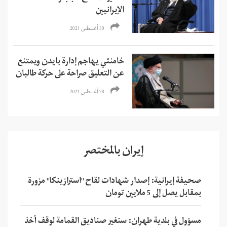
الإيرانيين
30 أغسطس 2021
خامنئي يهاجم إدارة بايدن ويمتنع
عن التعليق صراحة على حركة طالبان
28 أغسطس 2021
إيران بالمختصر
صحيفة إيرانية: إصدار شهادات لقاح "استرازينكا" مزورة
بمقابل يصل إلى 5 ملايين تومان
مسؤول في بلدية طهران: سنغير صناديق القمامة لوقف أخذ