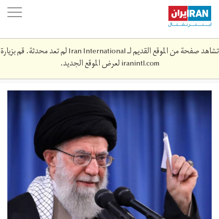
Skip
oggle
to
ation
main
content
تشاهد صفحة من الموقع القديم لـ Iran International لم تعد محدثة. قم بزيارة
iranintl.com
لعرض الموقع الجديد.
156861700.jpg