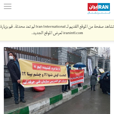
Skip
oggle
to
ation
main
content
تشاهد صفحة من الموقع القديم لـ Iran International لم تعد محدثة. قم بزيارة
iranintl.com
لعرض الموقع الجديد.
microsoftteams-
image_1.jpg