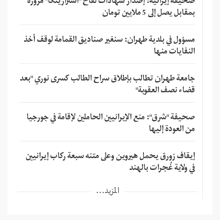
صحيفة إيرانية: إصدار شهادات لقاح "استرازينكا" مزورة
بمقابل يصل إلى 5 ملايين تومان
مسؤول في بلدية طهران: سنغير صناديق القمامة لوقف أخذ
النفايات منها
جامعة طهران تطالب بإطلاق سراح الطالب كسرى نوري "بعد
قضاء نصف العقوبة"
صحيفة "شرق": منع الإيرانيين الحاملين لإقامة في جورجيا
من العودة إليها
إيقاف زورق يحمل هيروين وعلى متنه سبعة ركاب إيرانيين
في ولاية غُجرات بالهند
المزيد...