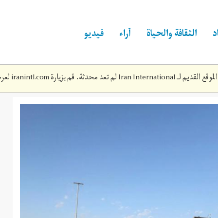
د
الثقافة والحياة
آراء
فيديو
Iran Inte لم تعد محدثة. قم بزيارة
iranintl.com
لعرض
13t160347z_63892