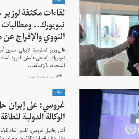
إيران
لقاءات مكثفة لوزير خ
نيويورك.. ومطالبات ب
النووي والإفراج عن 
قال وزير الخارجية الإيراني، حسين أم
نيويورك، إنه على هامش الدورة السادس
المتحدة، بالإضافة...
منذ 4 ساعة 33 دقیقة
إيران
غروسي: على إيران حل
الوكالة الدولية للطاقة 
أشار رفائيل غروسي، المدير العام للوكالة
تزال هناك قضايا عالقة بين طهران وال