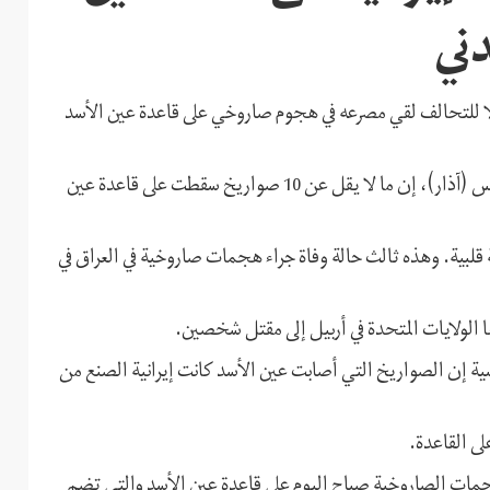
ني
ولا للتحالف لقي مصرعه في هجوم صاروخي على قاعدة عين الأسد
وقال المتحدث باسم التحالف، وين موراتو، اليوم الأربعاء 3 مارس (آذار)، إن ما لا يقل عن 10 صواريخ سقطت على قاعدة عين
ة قلبية. وهذه ثالث حالة وفاة جراء هجمات صاروخية في العراق في
 الولايات المتحدة في أربيل إلى مقتل شخصين.
ية إن الصواريخ التي أصابت عين الأسد كانت إيرانية الصنع من
لى القاعدة.
لهجمات الصاروخية صباح اليوم على قاعدة عين الأسد والتي تضم