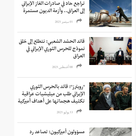
تراجع حاد في صادرات الغاز الإيراني
إلى العراق.. وأزمة الديون مستمرة
01 سبتمبر 2021
قائد الحشد الشعبي: نتطلع إلى خلق
نموذج للحرس الثوري الإيراني في
العراق
08 أغسطس 2021
"رويترز": قائد بالحرس الثوري
الإيراني طلب من ميليشيات عراقية
تكثيف هجماتها على أهداف أميركية
13 يوليو 2021
مسؤولون أميركيون: تصاعد رد