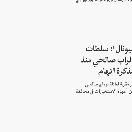
شيونال": سلطات
لراب صالحي منذ
ذكرة اتهام
 مقربة لعائلة توماج صالحي،
 أن أجهزة الاستخبارات في محافظة