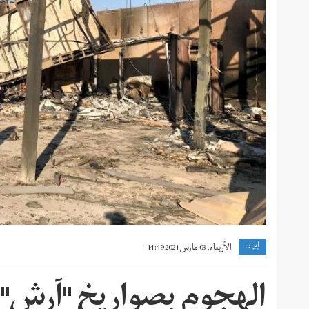
إيران
الأربعاء, 03 مارس 2021 14:49
الهجوم بصواريخ "آرش" ال