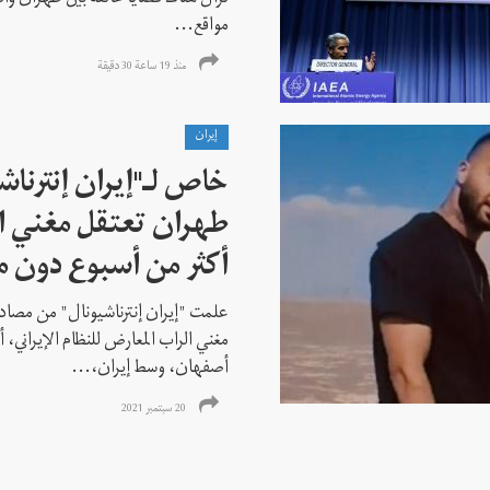
مواقع...
منذ 19 ساعة 30 دقیقة
إيران
خاص لـ"إيران إنترنا
طهران تعتقل مغني ا
أكثر من أسبوع دون م
علمت "إيران إنترناشيونال" من مصادر
مغني الراب المعارض للنظام الإيراني،
أصفهان، وسط إيران،...
20 سبتمبر 2021