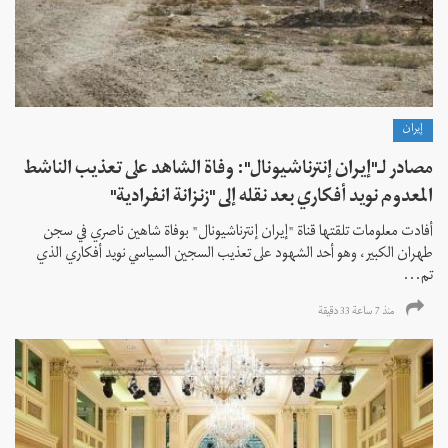
إيران
مصادر لـ"إيران إنترناشيونال": وفاة الشاهد على تعذيب الناشط
المعدوم نويد أفكاري بعد نقله إلى "زنزانة انفرادية"
أفادت معلومات تلقتها قناة "إيران إنترناشيونال" بوفاة شاهين ناصري في سجن
طهران الكبير، وهو أحد الشهود على تعذيب السجين السياسي نويد أفكاري الذي
تم...
منذ 7 ساعة 33 دقیقة