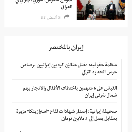
نموذج للحرس الثوري الإيراني في
العراق
08 أغسطس 2021
إيران بالمختصر
منظمة حقوقية: مقتل عتاليْن كرديين إيرانيين برصاص
حرس الحدود التركي
القبض على 6 متهمين باختطاف الأطفال والاتجار بهم
شمال شرقي إيران
صحيفة إيرانية: إصدار شهادات لقاح "استرازينكا" مزورة
بمقابل يصل إلى 5 ملايين تومان