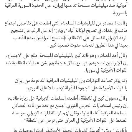
أميركية ضد ميليشيات مسلحة تدعمها إيران، على الحدود السورية العراقية
والسورية.
وقالت 3 مصادر من الميليشيات المسلحة، التي اطلعت على تفاصيل اجتماع
طائب في بغداد، في تصريح لوكالة أنباء "رويترز" إنه على الرغم من تشجيع
الوفد الإيراني للفصائل على الانتقام، فإنه نصح العراقيين بعدم الذهاب
بعيدا في هذا الطريق لتجنب حدوث تصعيد كبير.
وقال أحد المصادر، وهو قائد كبير بالميليشيات المسلحة اطلع على الاجتماع،
إن الإيرانيين نصحوهم بتوسيع نطاق هجماتهم بشن عمليات انتقامية ضد
القوات الأميركية في سوريا.
وقد يؤثر تصاعد التوترات بين الميليشيات العراقية المدعومة من إيران
والقوات الأميركية على الجهود المبذولة لإحياء الاتفاق النووي.
وقال مسؤول كبير في المنطقة، أطلعته السلطات الإيرانية على زيارة طائب،
إن رئيس استخبارات الحرس الثوري اجتمع مع عدد من قادة الفصائل
المسلحة العراقية أثناء الزيارة، ونقل لهم "رسالة المرشد الإيراني بمواصلة
الضغط على القوات الأميركية في العراق حتى ترحل عن المنطقة”.
وأفادت "رويترز" أنه منذ الضربات الجوية الأميركية، زادت الهجمات على