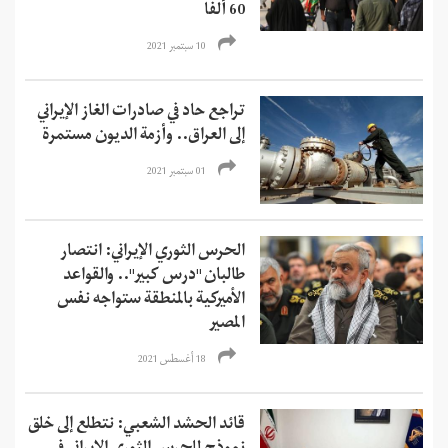
60 ألفا
10 سبتمبر 2021
تراجع حاد في صادرات الغاز الإيراني
إلى العراق.. وأزمة الديون مستمرة
01 سبتمبر 2021
الحرس الثوري الإيراني: انتصار
طالبان "درس كبير".. والقواعد
الأميركية بالمنطقة ستواجه نفس
المصير
18 أغسطس 2021
قائد الحشد الشعبي: نتطلع إلى خلق