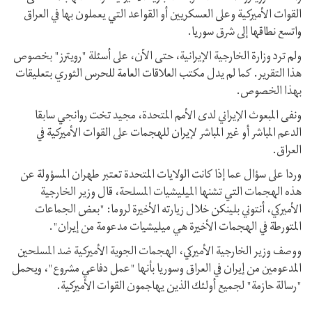
القوات الأميركية وعلى العسكريين أو القواعد التي يعملون بها في العراق
واتسع نطاقها إلى شرق سوريا.
ولم ترد وزارة الخارجية الإيرانية، حتى الآن، على أسئلة "رويترز" بخصوص
هذا التقرير. كما لم يدل مكتب العلاقات العامة للحرس الثوري بتعليقات
بهذا الخصوص.
ونفى المبعوث الإيراني لدى الأمم المتحدة، مجيد تخت روانجي سابقا
الدعم المباشر أو غير المباشر لإيران للهجمات على القوات الأميركية في
العراق.
وردا على سؤال عما إذا كانت الولايات المتحدة تعتبر طهران المسؤولة عن
هذه الهجمات التي تشنها الميليشيات المسلحة، قال وزير الخارجية
الأميركي، أنتوني بلينكن خلال زيارته الأخيرة لروما: "بعض الجماعات
المتورطة في الهجمات الأخيرة هي ميليشيات مدعومة من إيران".
ووصف وزير الخارجية الأميركي، الهجمات الجوية الأميركية ضد المسلحين
المدعومين من إيران في العراق وسوريا بأنها "عمل دفاعي مشروع"، ويحمل
"رسالة حازمة" لجميع أولئك الذين يهاجمون القوات الأميركية.