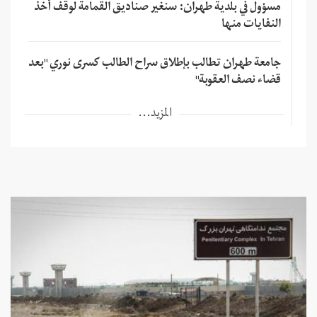
مسؤول في بلدية طهران: سنغير صناديق القمامة لوقف أخذ
النفايات منها
جامعة طهران تطالب بإطلاق سراح الطالب كسرى نوري "بعد
قضاء نصف العقوبة"
المزيد...