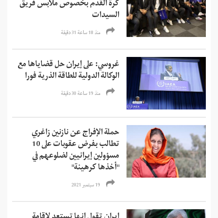
كرة القدم بخصوص ملابس فريق
السيدات
منذ 18 ساعة 31 دقیقة
غروسي: على إيران حل قضاياها مع
الوكالة الدولية للطاقة الذرية فورا
منذ 19 ساعة 30 دقیقة
حملة الإفراج عن نازنين زاغري
تطالب بفرض عقوبات على 10
مسؤولين إيرانيين لضلوعهم في
"أخذها كرهينة"
19 سبتمبر 2021
إيران تقول إنها تستعد لإقامة