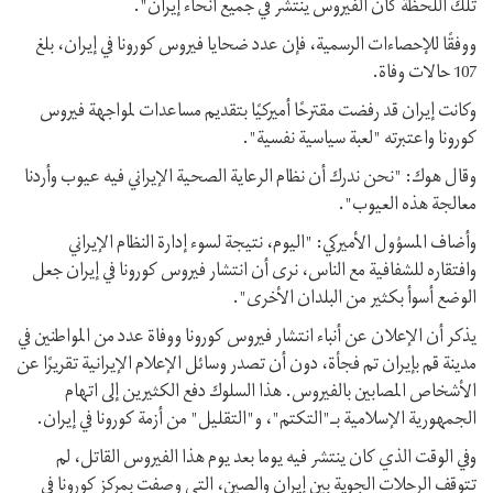
تلك اللحظة كان الفيروس ينتشر في جميع أنحاء إيران".
ووفقًا للإحصاءات الرسمية، فإن عدد ضحايا فيروس كورونا في إيران، بلغ
107 حالات وفاة.
وكانت إيران قد رفضت مقترحًا أميركيًا بتقديم مساعدات لمواجهة فيروس
كورونا واعتبرته "لعبة سياسية نفسية".
وقال هوك: "نحن ندرك أن نظام الرعاية الصحية الإيراني فيه عيوب وأردنا
معالجة هذه العيوب".
وأضاف المسؤول الأميركي: "اليوم، نتيجة لسوء إدارة النظام الإيراني
وافتقاره للشفافية مع الناس، نرى أن انتشار فيروس كورونا في إيران جعل
الوضع أسوأ بكثير من البلدان الأخرى".
يذكر أن الإعلان عن أنباء انتشار فيروس كورونا ووفاة عدد من المواطنين في
مدينة قم بإيران تم فجأة، دون أن تصدر وسائل الإعلام الإيرانية تقريرًا عن
الأشخاص المصابين بالفيروس. هذا السلوك دفع الكثيرين إلى اتهام
الجمهورية الإسلامية بـ"التكتم"، و"التقليل" من أزمة كورونا في إيران.
وفي الوقت الذي كان ينتشر فيه يوما بعد يوم هذا الفيروس القاتل، لم
تتوقف الرحلات الجوية بين إيران والصين، التي وصفت بمركز كورونا في