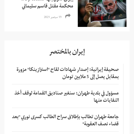
محكمة مقتل قاسم سليماني
19 سبتمبر 2021
إيران بالمختصر
صحيفة إيرانية: إصدار شهادات لقاح "استرازينكا" مزورة
بمقابل يصل إلى 5 ملايين تومان
مسؤول في بلدية طهران: سنغير صناديق القمامة لوقف أخذ
النفايات منها
جامعة طهران تطالب بإطلاق سراح الطالب كسرى نوري "بعد
قضاء نصف العقوبة"