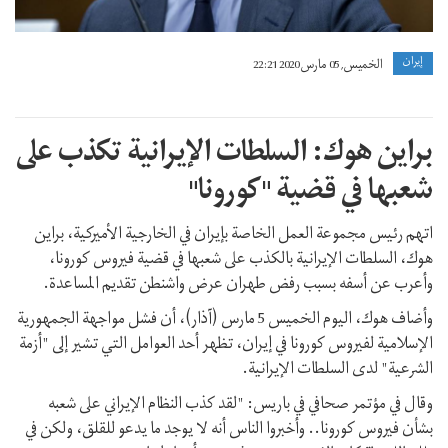
إيران
الخميس, 05 مارس 2020 22:21
براين هوك: السلطات الإيرانية تكذب على
شعبها في قضية "كورونا"
اتهم رئيس مجموعة العمل الخاصة بإيران في الخارجية الأميركية، براين
هوك، السلطات الإيرانية بالكذب على شعبها في قضية فيروس كورونا،
وأعرب عن أسفه بسبب رفض طهران عرض واشنطن تقديم المساعدة.
وأضاف هوك، اليوم الخميس 5 مارس (آذار)، أن فشل مواجهة الجمهورية
الإسلامية لفيروس كورونا في إيران، تظهر أحد العوامل التي تشير إلى "أزمة
الشرعية" لدى السلطات الإيرانية.
وقال في مؤتمر صحافي في باريس: "لقد كذب النظام الإيراني على شعبه
بشأن فيروس كورونا.. وأخبروا الناس أنه لا يوجد ما يدعو للقلق، ولكن في