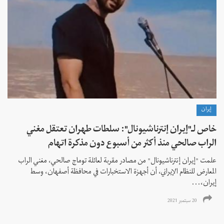
إيران
خاص لـ"إيران إنترناشيونال": سلطات طهران تعتقل مغني
الراب صالحي منذ أكثر من أسبوع دون مذكرة اتهام
علمت "إيران إنترناشيونال" من مصادر مقربة لعائلة توماج صالحي، مغني الراب
المعارض للنظام الإيراني، أن أجهزة الاستخبارات في محافظة أصفهان، وسط
إيران،...
20 سبتمبر 2021