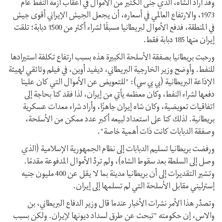
وقد أراد الشاه، الذي جنى الكثير من الأموال في أعقاب أزمة النفط عام
1973، والارتفاع العالمي في أسعاره، أن يجعل الجيش الإيراني أقوى جيش
في المنطقة، فدفع الأموال لبريطانيا مسبقًا لشراء أكثر من 1500 دبابة؛ تلقت
إيران منها 185 دبابة فقط.
ورحبت بريطانيا بصفقة الأسلحة الكبيرة هذه بسبب ارتفاع تكلفة استيرادها
للنفط. وأوضح وزير الخارجية البريطاني، ديفيد أوين، في فيلم وثائقي لهيئة
الإذاعة البريطانية (بي بي سي): "للتعويض عن الأموال التي كان علينا
دفعها لشراء النفط، وكان معظمه يأتي من إيران، لذا فقد كنا بحاجة إلى
اتفاقيات تعويضية، وكان شاه إيران جاهزًا، وأراد شراء معدات عسكرية
بريطانية. لذلك كنا على استعداد لبيعه أكبر عدد ممكن من الأسلحة،
وصفقة الدبابات كانت ذات أهمية خاصة".
ورفضت بريطانيا تسليم الدبابات إلى نظام الجمهورية الإسلامية (الذي
وصل إلى السلطة بعد سقوط الشاه)، ولم تردّ الأموال المدفوعة مقدمًا.
وتشير التقديرات إلى أن بريطانيا مدينة بما لا يقل عن 400 مليون جنيه
إسترليني مقابل الأسلحة التي لم تسلمها إلى إيران.
وتصدّر هذا الأمر نشرات الأخبار عندما قال وزير الدفاع البريطاني، بن
والاس، إن حكومته "تبحث عن طرق لسداد ديونها لإيران. ولكن بسبب