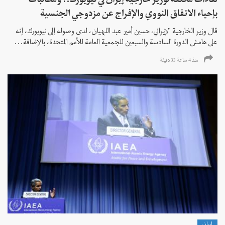
لقاءات مكثفة لوزير خارجية إيران في نيويورك.. ومطالبات
بإحياء الاتفاق النووي والإفراج عن مزدوجي الجنسية
قال وزير الخارجية الإيراني، حسين أمير عبد اللهيان، لدى وصوله إلى نيويورك، إنه
على هامش الدورة السادسة والسبعين للجمعية العامة للأمم المتحدة، بالإضافة...
منذ 4 ساعة 33 دقیقة
إيران