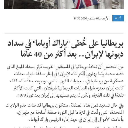
إيران
الأربعاء, 09 سبتمبر 2020 14:32
بريطانيا على خُطى "باراك أوباما" في سداد
ديونها لإيران.. بعد أكثر من 40 عامًا
من المحتمل أن تتخذ بريطانيا في المستقبل القريب قرارًا بسداد المبلغ الذي
دفعه محمد رضا بهلوي (آخر شاه لإيران) في إطار صفقة لشراء معدات
عسكرية من بريطانيا في سبعينيات القرن الماضي. وبموجب هذه الصفقة،
كانت إيران تعتزم شراء الدبابات البريطانية شيفتان، التي كانت الأكثر
تقدمًا في تلك الفترة، ولكن لم يتم تسليمها إلى إيران بعد ثورة 1979.
وفي حال تسديد ثمن هذه الصفقة، ستكون بريطانيا قد حذت حذو الولايات
المتحدة، التي وقّعت في فترة ما قبل الثورة صفقة أسلحة مع طهران،
وأعادت الأموال إلى إيران في عهد إدارة الرئيس باراك أوباما.