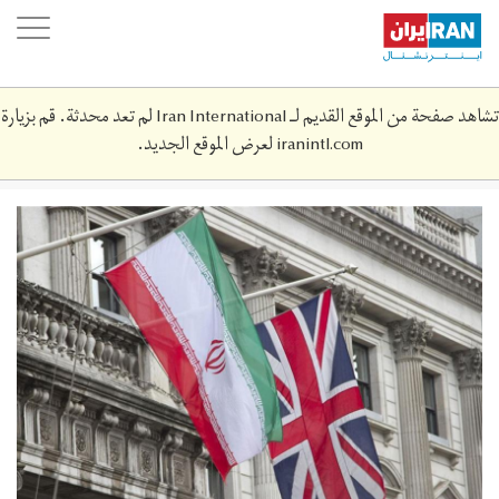
Skip
oggle
to
ation
main
content
تشاهد صفحة من الموقع القديم لـ Iran International لم تعد محدثة. قم بزيارة
iranintl.com
لعرض الموقع الجديد.
156934409.jpg