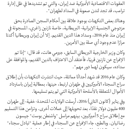
العقوبات الاقتصادية الأميركية ضد إيران، والتي تم تشديدها في ظل إدارة
ترامب، قد تجد لندن صعوبة في السداد لطهران".
وهناك بعض التكهنات بوجود علاقة بين أحكام السجن الصادرة بحق
مزدوجي الجنسية الإيرانية- البريطانية، خاصة نازنين زاغري، المسجونة في
إيران منذ عام 2016، وسداد هذا الدين القديم. إلا أن إيران وبريطانيا أكدتا
مرارًا عدم وجود أي صلة بين الأمرين.
وكان وزير الخارجية البريطاني السابق، جيرمي هانت، قد قال: "إذا تم
الإفراج عن نازنين قريبًا، فأعتقد أن الاعتراف بالدين القديم، والموافقة على
سداده، سيكون لهما دور مهم".
وكان عام 2016 قد شهد أحداثًا مماثلة، حيث انتشرت التكهنات بأن إطلاق
سراح السجناء الأميركيين في طهران ارتبط، حينها، بمطالبة إيران باسترداد
الأموال المتعلقة بالأسلحة الأميركية التي لم يتم تسليمها.
وفي يناير (كانون الثاني) 2016، أرسلت الولايات المتحدة- خفية- إلى طهران
400 مليون دولار نقدًا، بعد تحويلها إلى عملات أخرى. وتزامن هذا التسليم
مع إطلاق سراح 5 أميركيين، بينهم مراسل "واشنطن بوست" جيسون
رضائيان. وبالطبع، جاء الإفراج عن السجناء في إطار عملية "تبادل سجناء"