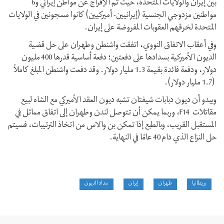
بين إيران والولايات المتحدة، حيث تم الإفراج عن مواطن إيراني و6
مواطنين مزدوجي الجنسية (إيرانيين- أميركيين) كانوا مسجونين في الولايات
المتحدة لخرقهم العقوبات المفروضة على إيران.
وفي أعقاب الاتفاق النووي، اتفقت واشنطن وطهران على حل قضية
الديون الأميركية بسدادها على دفعتين؛ دفعة أساسية قدرها 400 مليون
دولار، ودفعة فائدة بقيمة 1.3 مليار دولار. وقد دفعت واشنطن المبلغ كاملاً
(1.7 مليار دولار).
ويبدو أن ديون دبابات شيفتان تشبه ديون العقد الأميركي مع الشاه لبيع
مقاتلات F14، وربما يمكن أن تتوصل لندن وطهران إلى اتفاق مماثل في
المستقبل القريب، وبالطبع إذا تمكن بن والاس من اتخاذ الترتيبات، فسيتم
حل النزاع الذي دام 40 عامًا في النهاية.
بريطانيا
طهران
إيران
سداد الديون