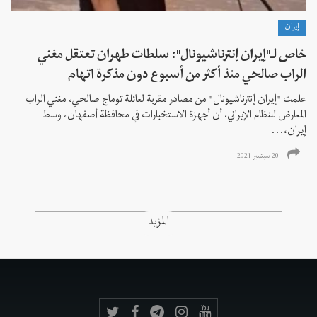
إيران
خاص لـ"إيران إنترناشيونال": سلطات طهران تعتقل مغني
الراب صالحي منذ أكثر من أسبوع دون مذكرة اتهام
علمت "إيران إنترناشيونال" من مصادر مقربة لعائلة توماج صالحي، مغني الراب
المعارض للنظام الإيراني، أن أجهزة الاستخبارات في محافظة أصفهان، وسط
إيران،...
20 سبتمبر 2021
المزيد