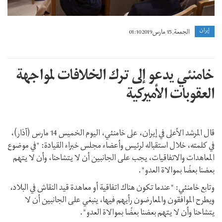
إيران
الجمعة, 15 مارس 2019 01:10
خامنئي يدعو إلى ترك الخلافات لمواجهة
العقوبات الأميركية
قال المرشد الأعلى في إيران، على خامنئي، الیوم الخميس 14 مارس (آذار)،
في كلمته، خلال استقباله لرئيس وأعضاء مجلس خبراء القيادة: "في موضوع
المعاهدات والاتفاقيات، يجب علی الجانبین أن لا يتشاحنا، وأن لا يتهم
بعضنا بعضًا بموالاة العدو".
وتابع خامنئي: "عندما تكون هناك اتفاقية أو معاهدة قيد النقاش في البلاد،
ویطرح الموافقون والمعارضون رأیهم فیها، ينبغي علی الجانبین أن لا
يتشاحنا وأن لا يتهم بعضنا بعضًا بموالاة العدو".