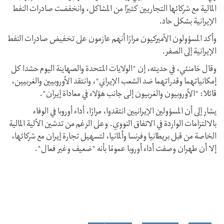
المالية مع شركائها التجاريين كثيرًا من المشاكل، وانخفضت صادرات النفط
الإيرانية بشكل حاد.
وأكد المسؤولون الأميركيون مرارًا أنهم عازمون على تخفیض صادرات النفط
الإيرانية إلى الصفر.
وقال خامنئي، في حديثه، إن "الولايات المتحدة والصهاينة اليوم حشدا كل
إمكانياتهما وقدراتهما ضد الشعب الإيراني"، وانتقد الأوروبيين والغربیین،
قائلا: "الأوروبيون والغربيون إلی جانب هؤلاء في معاداة إيران".
يشار إلى أن المسؤولين الإيرانيين انتقدوا، مرارًا، أداء أوروبا في الوفاء
بالالتزامات الواردة في الاتفاق النووي. وعلى الرغم من تدشين الآلية المالية
الخاصة من قبل بريطانيا وفرنسا وألمانيا، لتسهيل تجارة إيران مع شركائها،
إلا أن طهران وصفت أداء أوروبا عمومًا بأنه "ضعيف وغير فعال".