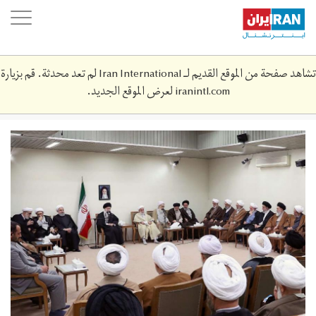
Skip
oggle
to
ation
main
content
تشاهد صفحة من الموقع القديم لـ Iran International لم تعد محدثة. قم بزيارة
iranintl.com
لعرض الموقع الجديد.
n83243486-
72903173.jpg