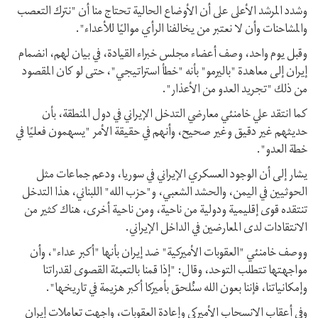
وشدد المرشد الأعلى على أن الأوضاع الحالية تحتاج منا أن "نترك التعصب
والمشاحنات وأن لا نعتبر من یخالفنا الرأي مواليًا للأعداء".
وقبل يوم واحد، وصف أعضاء مجلس خبراء القیادة، في بيان لهم، انضمام
إيران إلی معاهدة "باليرمو" بأنه "خطأ استراتيجي"، حتى لو كان المقصود
من ذلك "تجرید العدو من الأعذار".
كما انتقد علي خامنئي معارضي التدخل الإيراني في دول المنطقة، بأن
حديثهم غير دقيق وغير صحيح، وأنهم في حقيقة الأمر "يسهمون فعليًا في
خطة العدو".
یشار إلی أن الوجود العسكري الإیراني في سوريا، ودعم جماعات مثل
الحوثيين في اليمن، والحشد الشعبي، و"حزب الله" اللبناني، هذا التدخل
تنتقده قوى إقليمية ودولية من ناحیة، ومن ناحية أخرى، هناك كثير من
الانتقادات لدى المعارضين في الداخل الإيراني.
ووصف خامنئي "العقوبات الأميركية" ضد إيران بأنها "أكبر عداء"، وأن
مواجهتها تتطلب التوحد، وقال: "إذا قمنا بالتعبئة القصوى لقدراتنا
وإمكانياتنا، فإننا بعون الله سنُلحق بأميركا أكبر هزيمة في تاريخها".
وفي أعقاب الانسحاب الأميركي وإعادة العقوبات، واجهت تعاملات إيران