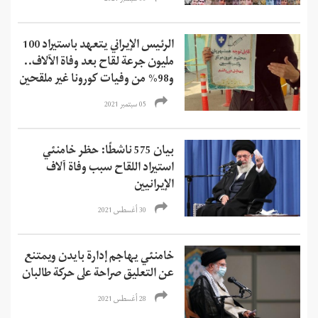
الرئيس الإيراني يتعهد باستيراد 100
مليون جرعة لقاح بعد وفاة الآلاف..
و98% من وفيات كورونا غير ملقحين
05 سبتمبر 2021
بيان 575 ناشطًا: حظر خامنئي
استيراد اللقاح سبب وفاة آلاف
الإيرانيين
30 أغسطس 2021
خامنئي يهاجم إدارة بايدن ويمتنع
عن التعليق صراحة على حركة طالبان
28 أغسطس 2021