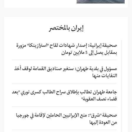
إيران بالمختصر
صحيفة إيرانية: إصدار شهادات لقاح "استرازينكا" مزورة
بمقابل يصل إلى 5 ملايين تومان
مسؤول في بلدية طهران: سنغير صناديق القمامة لوقف أخذ
النفايات منها
جامعة طهران تطالب بإطلاق سراح الطالب كسرى نوري "بعد
قضاء نصف العقوبة"
صحيفة "شرق": منع الإيرانيين الحاملين لإقامة في جورجيا
من العودة إليها