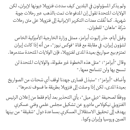
ولم يذكر المسؤولون في البلدين كيف سددت فنزويلا ديونها لإيران، لكن
الولايات المتحدة تقول إن المدفوعات تمت بالذهب عبر رحلات جوية
شهرية. كما نُقلت معدات التكرير الإيرانية إلى فنزويلا على متن رحلات
شركة "ماهان" للطيران.
وقبل أيام، حذر إليوت أبرامز، ممثل وزارة الخارجية الأميركية الخاص
لشؤون إيران، في مقابلة مع قناة "فوكس نيوز"، من أنه إذا كانت إيران
تعتزم بيع صواريخ بعيدة المدى لفنزويلا، فإن الولايات المتحدة ستدمرها.
وقال "أبرامز": "مثل هذه الخطوة غير مقبولة، والولايات المتحدة لن
تسمح بها ولن تتسامح معها."
وأضاف "أبرامز": "سنبذل قصارى جهدنا لوقف أي شحنات من الصواريخ
بعيدة المدى، لكن إذا وصلت إلى فنزويلا بطريقة ما فسوف ندمرها".
ووفقًا لصحيفة "ديلي ميل"، يأتي التحذير بعد أيام فقط من إعلان الرئيس
الفنزويلي نيكولاس مادورو عن تشكيل مجلس علمي وفني عسكري
يهدف إلى تحقيق الاستقلال العسكري بمساعدة دول "شقيقة" من بينها
الصين وروسيا وإيران وكوبا.