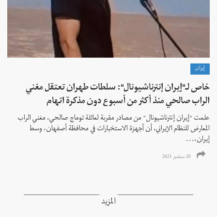
إيران
خاص لـ"إيران إنترناشيونال": سلطات طهران تعتقل مغني
الراب صالحي منذ أكثر من أسبوع دون مذكرة اتهام
علمت "إيران إنترناشيونال" من مصادر مقربة لعائلة توماج صالحي، مغني الراب
المعارض للنظام الإيراني، أن أجهزة الاستخبارات في محافظة أصفهان، وسط
إيران،...
20 سبتمبر 2021
المزيد