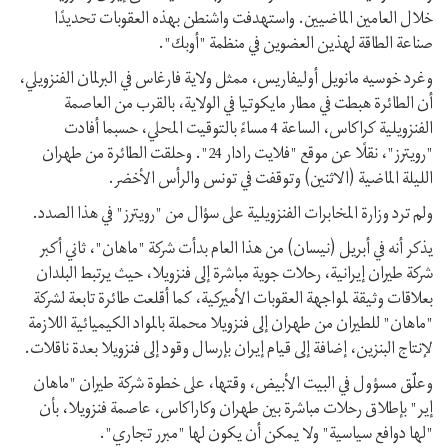
خلال العامين الماضيين. واستهدفت واشنطن بهذه العقوبات تحديدًا
صناعة الطاقة لهذين العضوين في منظمة "أوبك".
وغرد خوسيه مانويل أوليفاريس، ممثل ولاية فارغاس في البرلمان الفنزويلي،
أن الطائرة هبطت في مطار مايكوتيا في الولاية، بالقرب من العاصمة
الفنزويلية كراكاس، الساعة 4 مساءً بالتوقيت المحلي، حسبما أفادت
"رويترز"، نقلًا عن موقع "فلايت رادار 24". وحلقت الطائرة من طهران
الليلة الماضية (الاثنين) وتوقفت في تونس والرأس الأخضر.
ولم ترد وزارة المخابرات الفنزويلية على سؤال من "رويترز" في هذا الصدد.
يذكر أنه في أبريل (نيسان) من هذا العام بدأت شركة "ماهان"، ثاني أكبر
شركة طيران إيرانية، رحلات جوية مباشرة إلى فنزويلا، حيث يرتبط البلدان
بعلاقات وثيقة لمواجهة العقوبات الأميركية، كما أقلعت طائرة تابعة لشركة
"ماهان" للطيران من طهران إلى فنزويلا محملة بالمواد الكيميائية اللازمة
لإنتاج البنزين، إضافة إلى قيام إيران بإرسال وقود إلى فنزويلا بعدة ناقلات.
وعلّق مسؤول في البيت الأبيض، وقتها، على خطوة شركة طيران "ماهان
إير" بإطلاق رحلات مباشرة بين طهران وكاراكاس، عاصمة فنزويلا، بأن
"لها دوافع سياسية" ولا يمكن أن يكون لها "مبرر تجاري".