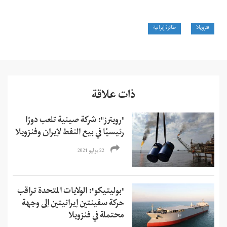
فنزويلا
طائرة إيرانية
ذات علاقة
"رويترز": شركة صينية تلعب دورًا
رئيسيًا في بيع النفط لإيران وفنزويلا
22 يوليو 2021
"بوليتيكو": الولايات المتحدة تراقب
حركة سفينتين إيرانيتين إلى وجهة
محتملة في فنزويلا