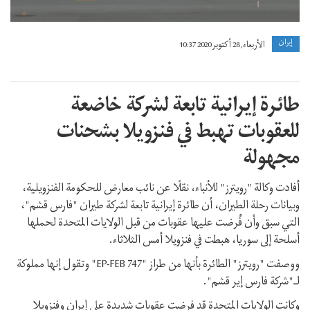
إيران
الأربعاء, 28 أكتوبر 2020 10:37
طائرة إيرانية تابعة لشركة خاضعة
للعقوبات تهبط في فنزويلا بشحنات
مجهولة
أفادت وكالة "رويترز" للأنباء، نقلًا عن نائب معارض للحكومة الفنزويلية،
وبيانات رحلة الطيران، أن طائرة إيرانية تابعة لشركة طيران "فارس قشم"،
التي سبق وأن فُرضت عليها عقوبات من قبل الولايات المتحدة لحملها
أسلحة إلى سوريا، هبطت في فنزويلا أمس الثلاثاء.
ووصفت "رويترز" الطائرة بأنها من طراز "EP-FEB 747" وتقول إنها مملوكة
لـ"شركة فارس إير قشم".
وكانت الولايات المتحدة قد فرضت عقوبات شديدة على إيران وفنزويلا