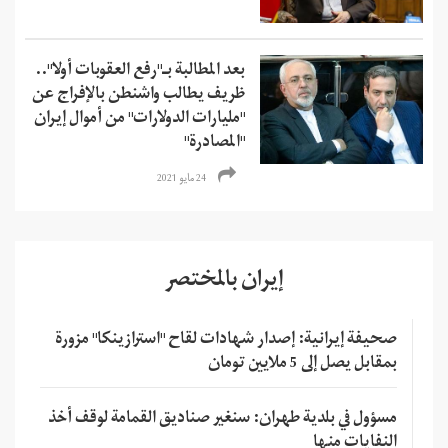
بعد المطالبة بـ"رفع العقوبات أولا"..
ظريف يطالب واشنطن بالإفراج عن
"مليارات الدولارات" من أموال إيران
"المصادرة"
24 مايو 2021
إيران بالمختصر
صحيفة إيرانية: إصدار شهادات لقاح "استرازينكا" مزورة
بمقابل يصل إلى 5 ملايين تومان
مسؤول في بلدية طهران: سنغير صناديق القمامة لوقف أخذ
النفايات منها