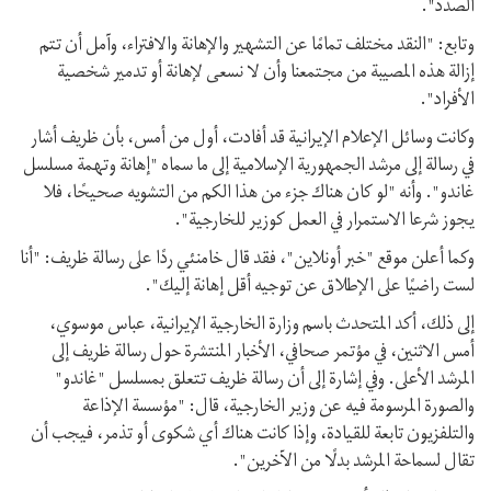
الصدد".
وتابع: "النقد مختلف تمامًا عن التشهير والإهانة والافتراء، وآمل أن تتم
إزالة هذه المصيبة من مجتمعنا وأن لا نسعى لإهانة أو تدمير شخصية
الأفراد".
وكانت وسائل الإعلام الإيرانية قد أفادت، أول من أمس، بأن ظريف أشار
في رسالة إلى مرشد الجمهورية الإسلامية إلى ما سماه "إهانة وتهمة مسلسل
غاندو". وأنه "لو كان هناك جزء من هذا الكم من التشويه صحيحًا، فلا
يجوز شرعا الاستمرار في العمل كوزير للخارجية".
وکما أعلن موقع "خبر أونلاين"، فقد قال خامنئي ردًا على رسالة ظريف: "أنا
لست راضيًا على الإطلاق عن توجيه أقل إهانة إليك".
إلى ذلك، أكد المتحدث باسم وزارة الخارجية الإيرانية، عباس موسوي،
أمس الاثنين، في مؤتمر صحافي، الأخبار المنتشرة حول رسالة ظريف إلى
المرشد الأعلى. وفي إشارة إلى أن رسالة ظريف تتعلق بمسلسل "غاندو"
والصورة المرسومة فيه عن وزير الخارجية، قال: "مؤسسة الإذاعة
والتلفزيون تابعة للقيادة، وإذا كانت هناك أي شكوى أو تذمر، فيجب أن
تقال لسماحة المرشد بدلًا من الآخرين".