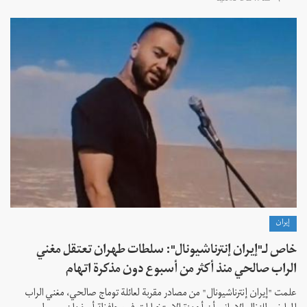
منذ 19 ساعة 32 دقیقة
إيران
خاص لـ"إيران إنترناشيونال": سلطات طهران تعتقل مغني
الراب صالحي منذ أكثر من أسبوع دون مذكرة اتهام
علمت "إيران إنترناشيونال" من مصادر مقربة لعائلة توماج صالحي، مغني الراب