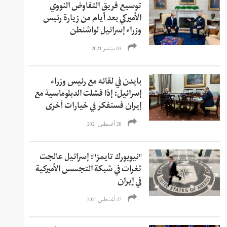
توسيع فريق التفاوض النووي
الأميركي بعد أيام من زيارة رئيس
وزراء إسرائيل لواشنطن
03 سبتمبر 2021
بايدن في لقائه مع رئيس وزراء
إسرائيل: إذا فشلت الدبلوماسية مع
إيران فسنفكر في خيارات أخرى
28 أغسطس 2021
"نيويورك تايمز": إسرائيل عالجت
ثغرات في شبكة التجسس الأميركية
في إيران
27 أغسطس 2021