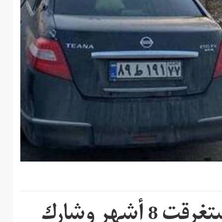
عملية قتل فخري زاده استغرقت 8 أشهر وشارك