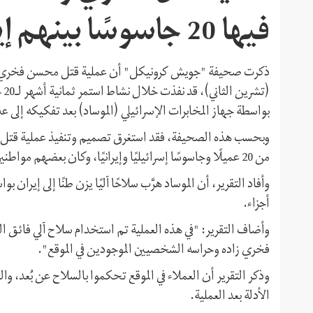
فيها 20 جاسوسًا بينهم إيرانيون
(ت
بواسطة جهاز المخابرات الإسرائيلي (الموساد) بعد تفكيكه إلى عد
وبحسب هذه الصحيفة، فقد استغرق تصميم وتنفيذ عملية قتل م
من 20 عميلًا وجاسوسًا إسرائيليًا وإيرانيًا، وكان بعضهم مواطنين إسرائيليين يعملون دون الكشف عن هويتهم في طهران.
وأفاد التقرير، أن الموساد هرَّب سلاحًا آليًا يزن طنًا إلى إيران 
أجزاء.
وأضاف التقرير: "في هذه العملية تم استخدام سلاح آلي فائق ال
فخري زاده وحراسه الشخصيين الموجودين في الموقع".
وذكر التقرير أن العملاء في الموقع تحكموا بالسلاح عن بُعد، و
الأدلة بعد العملية.