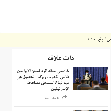
 الموقع الجديد.
ذات علاقة
خامنئي ينتقد الرياضيين الإيرانيين
طالبي اللجوء.. ويؤكد: الحصول على
ميدالية لا تستحق مصافحة
الإسرائيليين
19 سبتمبر 2021