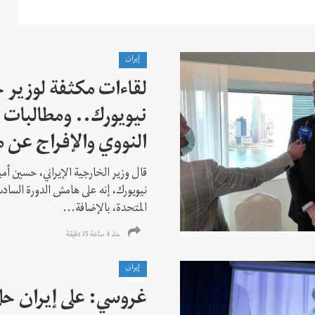
إيران
لقاءات مكثفة لوزير خ
نيويورك.. ومطالبات ب
النووي والإفراج عن 
قال وزير الخارجية الإيراني، حسين أم
نيويورك، إنه على هامش الدورة السادس
المتحدة، بالإضافة...
منذ 4 ساعة 35 دقیقة
إيران
غروسي: على إيران حل