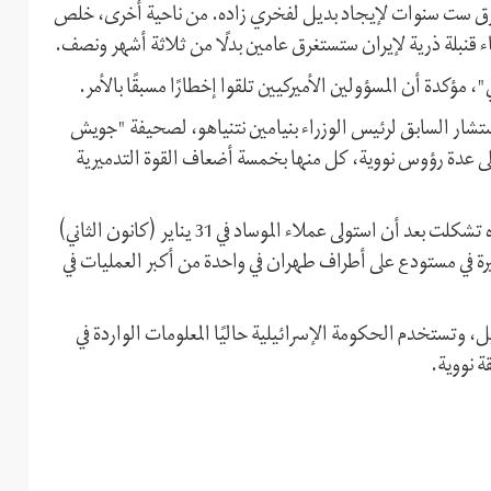
غرق ست سنوات لإيجاد بديل لفخري زاده. من ناحية أخرى، خلص
ء قنبلة ذرية لإيران ستستغرق عامين بدلًا من ثلاثة أشهر ونصف.
ؤكدة أن المسؤولين الأميركيين تلقوا إخطارًا مسبقًا بالأمر.
تشار السابق لرئيس الوزراء بنيامين نتنياهو، لصحيفة "جويش
لى عدة رؤوس نووية، كل منها بخمسة أضعاف القوة التدميرية
وبحسب صحيفة "جويش كرونيكل"، فإن خطة قتل فخري زاده تشكلت بعد أن استولى عملاء الموساد في 31 يناير (كانون الثاني)
بير من الوثائق النووية الإيرانية من 32 خزنة كبيرة في مستودع على أطراف طهران في واحدة من أكبر العمليات في
يل، وتستخدم الحكومة الإسرائيلية حاليًا المعلومات الواردة في
ة نووية.