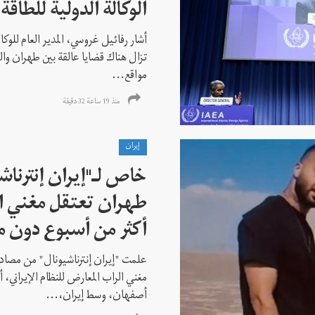
الوكالة الدولية للطاقة 
أشار رفائيل غروسي، المدير العام للوكالة
تزال هناك قضايا عالقة بين طهران وال
مواقع...
منذ 19 ساعة 32 دقیقة
إيران
خاص لـ"إيران إنترنا
طهران تعتقل مغني ا
أكثر من أسبوع دون م
علمت "إيران إنترناشيونال" من مصادر
مغني الراب المعارض للنظام الإيراني،
أصفهان، وسط إيران،...