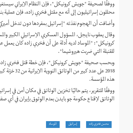
ووفقًا لصحيفة "جويش كرونيكل"، فإن النظام الإيراني سيست
محللون إسرائيليون إلى أنه مع مقتل فخري زاده، فإن عملية بنا
وأضافت أن الهجوم نفذته "إسرائيل بمفردها دون تدخل أميركي"، م
وقال يعقوب نايجل، المسؤول العسكري الإسرائيلي الكبير والمس
كرونيكل": "الموساد لديه أدلة على أن فخري زاده كان يعمل ع
للقنبلة التي ضربت هيروشيما".
2018 على عدد ك
هذه المؤسسة.
ووفقًا للتقرير، يتم حاليًا تخزين الوثائق في مكان آمن في إسرائ
الوثائق لإقناع حكومة جو بايدن بعدم الوثوق بإيران في أي صفق
محسن فخري زاده
إسرائيل
الموساد