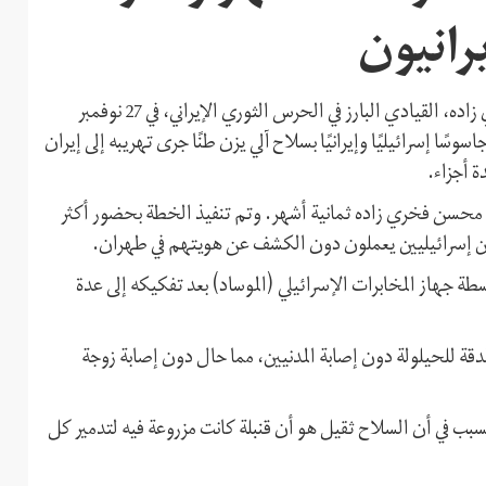
ذكرت صحيفة "جويش كرونيكل" أن عملية قتل محسن فخري زاده، القيادي البارز في الحرس الثوري الإيراني، في 27 نوفمبر
شرين الثاني)، قد نفذت خلال نشاط استمر ثمانية أشهر لـ20 جاسوسًا إسرائيليًا وإيرانيًا بسلاح آلي يزن طنًا جرى تهريبه إلى إيران
ة أجزاء.
حسن فخري زاده ثمانية أشهر. وتم تنفيذ الخطة بحضور أكثر
بواسطة جهاز المخابرات الإسرائيلي (الموساد) بعد تفكيكه إلى عدة
دقة للحيلولة دون إصابة المدنيين، مما حال دون إصابة زوجة
السبب في أن السلاح ثقيل هو أن قنبلة كانت مزروعة فيه لتدمير كل