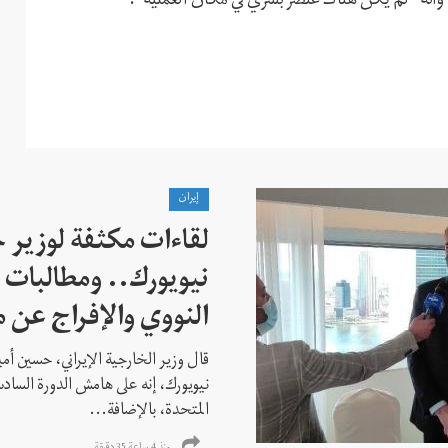
 وأنه "لم يكن هناك عنصر بشري في مكان العملية".
إيران
لقاءات مكثفة لوزير خ
نيويورك.. ومطالبات ب
النووي والإفراج عن 
قال وزير الخارجية الإيراني، حسين أم
نيويورك، إنه على هامش الدورة السادس
المتحدة، بالإضافة...