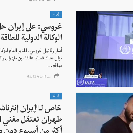
منذ 4 ساعة 35 دقیقة
إيران
غروسي: على إيران حل
الوكالة الدولية للطاقة 
أشار رفائيل غروسي، المدير العام للوكالة
تزال هناك قضايا عالقة بين طهران وال
مواقع...
منذ 19 ساعة 32 دقیقة
إيران
خاص لـ"إيران إنترنا
طهران تعتقل مغني ا
أكثر من أسبوع دون م