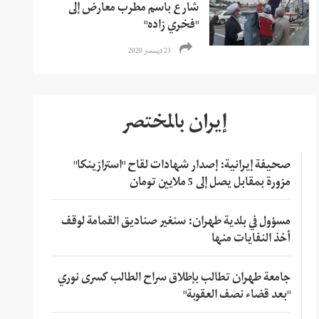
شارع باسم مطرب معارض إلى
"فخري زاده"
23 ديسمبر 2020
إيران بالمختصر
صحيفة إيرانية: إصدار شهادات لقاح "استرازينكا"
مزورة بمقابل يصل إلى 5 ملايين تومان
مسؤول في بلدية طهران: سنغير صناديق القمامة لوقف
أخذ النفايات منها
جامعة طهران تطالب بإطلاق سراح الطالب كسرى نوري
"بعد قضاء نصف العقوبة"