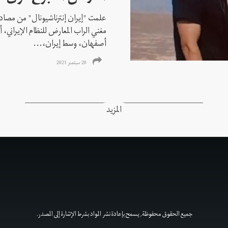
علمت "إيران إنترناشيونال" من مصادر
مغني الراب المعارض للنظام الإيراني،
أصفهان، وسط إيران،...
20 سبتمبر 2021
المزيد
جميع الحقوق محفوظة, يسمح بإعادة نشر المواد بشرط الإشارة إلى المصدر.