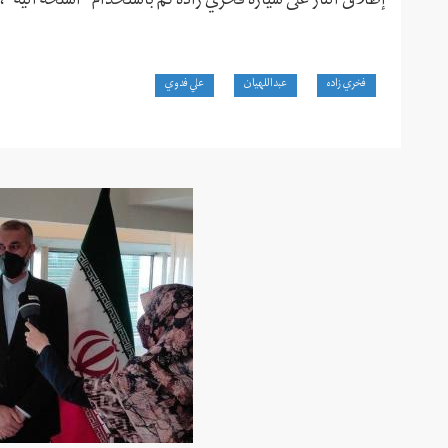
إطلاق النار على سيارة فخري زاده تم باستخدام "أسلحة آلية"،
فخري زاده
عبداللهيان
علي فدوي