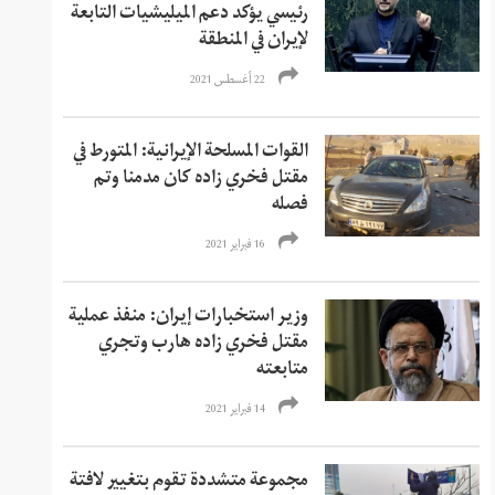
رئيسي يؤكد دعم الميليشيات التابعة
لإيران في المنطقة
22 أغسطس 2021
القوات المسلحة الإيرانية: المتورط في
مقتل فخري زاده كان مدمنا وتم
فصله
16 فبراير 2021
وزير استخبارات إيران: منفذ عملية
مقتل فخري زاده هارب وتجري
متابعته
14 فبراير 2021
مجموعة متشددة تقوم بتغيير لافتة