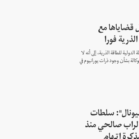
 قضاياها مع
الذرية فورا
 الدولية للطاقة الذرية، إلى أنه لا
وكالة بشأن وجود ذرات يورانيوم في
شيونال": سلطات
لراب صالحي منذ
ذكرة اتهام