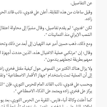
عن التفاصيل.
وقبل ساعات من هذه المقابلة، أعلن علي فدوي، نائب قائد ا
زاده.
لكن "فدوي" لم يقدم تفاصيل، وقال مشيرًا إلى محاولة اعتقال
الشعب الإيراني منذ الثمانينات ".
ومع ذلك، ذهب حسين أمير عبد اللهيان إلى أبعد من ذلك وتح
وقال: إن "مرتكبي عملية الاغتيال هذه، الذين حددت أجهزة ال
معهم بطريقة تجعلهم يندمون".
ولا يزال هناك الكثير من الغموض حول كيفية مقتل فخري زاده 
إلى أن العملية تمت باستخدام "جهاز الأقمار الاصطناعية" وتق
وبحسب علي فدوي، نائب القائد العام للحرس الثوري، فإن "المد
يركز على فخري زاده ويعتمد على الذكاء الاصطناعي ".
كما أعلنت وكالة أنباء فارس، المقربة من الحرس الثوري، بعد