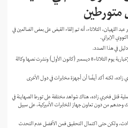
 متورطين
عبد اللهيان، الثلاثاء، أنه تم إلقاء القبض على بعض الضالعين في
نووي الإيراني.
 دليل في هذا الصدد.
جاءت تصريحات أمير عبد اللهيان في مقابلة مع قناة "العالم" الإخبارية يوم الثلاثاء 8 ديسمبر (كانون الأول) ونشرت نصها وكالة
ي زاده، لكنه أكد أيضًا أن أجهزة مخابرات في دول الأخرى
لية قتل فخري زاده، هناك شواهد مختلفة على تورط الصهاينة في
 وحدهم من دون تعاون جهاز المخابرات الأميركية، على سبيل
الحادث، ولكن حتى اكتمال التحقيق فمن الأفضل عدم التحدث