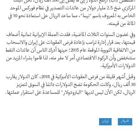
أغسطس (آب) ارتفع الدولار إلى ما يصل إلى 260 ألف ريال، لكن البنك
المركزي ضخ 2.5 مليار دولار من عائدات التصدير في نظام فوركس الموحد
الخاص به المعروف باسم "نيما"، مما ساعد الريال على استعادة نحو 10 في
المائة من قيمته.
وفي غضون السنوات الثلاث الماضية، فقدت العملة الإيرانية ثمانية أضعاف
قيمتها، بعد قرار إدارة ترامب بإعادة فرض العقوبات على إيران والانسحاب
من الاتفاقية النووية الموقعة عام 2015؛ حينها أدرك الناس أن عائدات النفط
ستنخفض وأن الركود الاقتصادي أمر لا مفر منه، لذا قاموا بشراء المزيد من
الدولارات الأميركية.
وقبل أشهر قليلة من فرض العقوبات الأميركية في 2018، كان الدولار يقارب
30 ألف ريال، وكانت الحكومة تضخ الدولارات دائمًا في السوق لتعزيز
الريال، لكن الآن ليس لديها "البترودولار" للمساعدة على استقرار عملتها.
الدولار
إيران