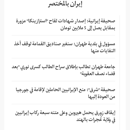
إيران بالمختصر
صحيفة إيرانية: إصدار شهادات لقاح "استرازينكا" مزورة
بمقابل يصل إلى 5 ملايين تومان
مسؤول في بلدية طهران: سنغير صناديق القمامة لوقف أخذ
النفايات منها
جامعة طهران تطالب بإطلاق سراح الطالب كسرى نوري "بعد
قضاء نصف العقوبة"
صحيفة "شرق": منع الإيرانيين الحاملين لإقامة في جورجيا
من العودة إليها
إيقاف زورق يحمل هيروين وعلى متنه سبعة ركاب إيرانيين
في ولاية غُجرات بالهند