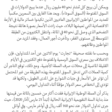
ويمكن أن يربح كل مُشترٍ نحو 40 مليون ريال عندما يبيع الدولارات في
السوق المفتوحة (السوق السوداء). ويعد هذا الفارق بين السعرين مكسباً
للعديد من المواطنين الإيرانيين العاديين الذين تكبدوا خسائر مالية في الأزمة
الاقتصادية التي تعيشها البلاد، حيث زادت الأسعار بصورة هائلة نتيجة
التضخم الذي وصل إلى نحو 40 في المائة، وانتقل الكثيرون من الطبقة
المتوسطة إلى مستوى الفقر، وتأخرت أجور العمال، وفقد المزيد من
المواطنين وظائفهم.
وبحسب ما نقلته صحيفة "تجارت" يوم الاثنين عن أحد المتداولين، فإن
الاختلاف بين سعري السوق الرسمية والمفتوحة دفع الكثيرين في الأيام
القليلة الماضية إلى محلات صرف العملة الأجنبية. ومع ذلك، توقع التاجر أن
كمية العملات التي تدخل السوق المفتوحة بهذه الطريقة من غير المحتمل
أن تؤثر على الأسعار في جنبات الشوارع على المدى الطويل، ولكنها قد
تؤدي إلى انخفاض سعر الدولار مؤقتًا أثناء التداول اليومي.
يذكر أن العملة الوطنية الإيرانية فقدت أكثر من خمسين بالمائة من قيمتها
منذ بداية السنة التقويمية الإيرانية الحالية (تبدأ 21 مارس/آذار 2020)، حيث
جرى تداول الدولار عند نحو 160 ألف ريال في أواخر مارس. وفي أوائل