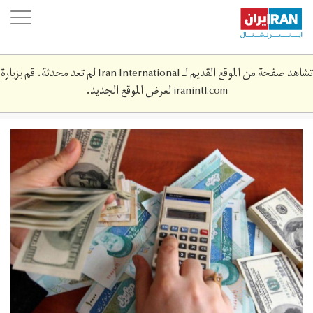
Skip
oggle
to
ation
main
content
تشاهد صفحة من الموقع القديم لـ Iran International لم تعد محدثة. قم بزيارة
iranintl.com
لعرض الموقع الجديد.
dollar-
rial.jpg