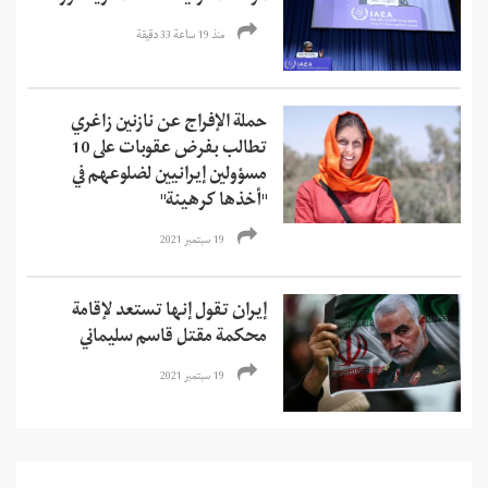
منذ 19 ساعة 33 دقیقة
حملة الإفراج عن نازنين زاغري
تطالب بفرض عقوبات على 10
مسؤولين إيرانيين لضلوعهم في
"أخذها كرهينة"
19 سبتمبر 2021
إيران تقول إنها تستعد لإقامة
محكمة مقتل قاسم سليماني
19 سبتمبر 2021