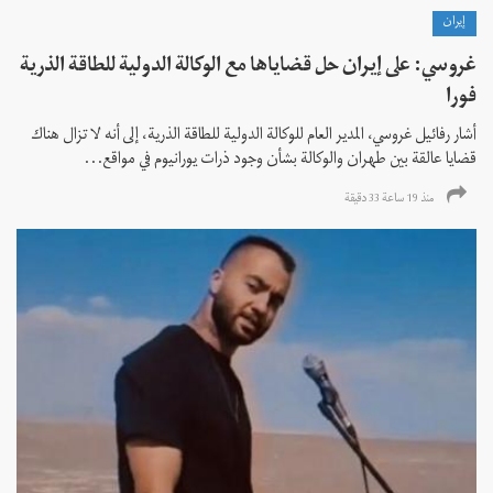
إيران
غروسي: على إيران حل قضاياها مع الوكالة الدولية للطاقة الذرية
فورا
أشار رفائيل غروسي، المدير العام للوكالة الدولية للطاقة الذرية، إلى أنه لا تزال هناك
قضايا عالقة بين طهران والوكالة بشأن وجود ذرات يورانيوم في مواقع...
منذ 19 ساعة 33 دقیقة