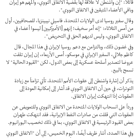
قائلاً: "إن واشنطن لا علاقة لها بقضية الاتفاق النووي، والمهم هو إيران
وباقي الأعضاء المتبقين في الاتفاق النووي".
وقال سفير روسيا لدى الولايات المتحدة، فاسيلي نيبينزيا، للصحافيين، أول
من أمس الثلاثاء: "إنه أمر سخيف؛ إنهم [الأميركيين] ليسوا أعضاء في
الاتفاق النووي، وليس لديهم الحق في التحريض".
وفي غضون ذلك، وبالتزامن مع دعم روسيا لإيران في هذا المجال، قال
كاظم جلالي، السفير الإیراني في موسكو، أمس الأربعاء، إن إيران تلقت
عروضا لتصدير أسلحة عسكرية إلى بعض الدول، لكن "القيود الحالية" لا
تسمح بالبيع.
يذكر أن إشارة واشنطن إلى عقوبات الأمم المتحدة، تأتي تزامناً مع زيادة
التوترات، في حين أن الاتفاق النووي قد أشار إلى إمكانية العودة إلى
العقوبات إذا انتهكت إيران الاتفاق.
ورداً على انسحاب الولايات المتحدة من الاتفاق النووي وللتعويض عن
العقوبات التي قللت من صادرات النفط الإيرانية، فقد انتهكت طهران
بعض القيود الرئيسية في الاتفاق النووي، بما في ذلك تخصيب اليورانيوم.
وفي هذا الصدد، أشار ظريف أيضًا، اليوم الخميس، إلى أن "الاتفاق النووي