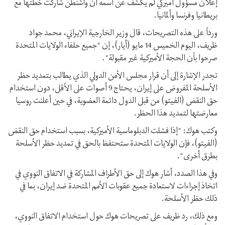
إعلان مسؤول أميركي لم يكشف عن اسمه أن واشنطن شاركت خطتها مع
بريطانيا وفرنسا وألمانيا.
ورداً على هذه التصريحات، قال وزير الخارجية الإيراني، محمد جواد
ظريف، اليوم الخميس 14 مايو (أيار)، إن "جميع حلفاء الولايات المتحدة
صرحوا بأن الحجة الأميركية غير مقبولة".
تجدر الإشارة إلى أن قرار مجلس الأمن الدولي الذي يطالب بتمديد حظر
الأسلحة المفروض على إيران، يحتاج 9 أصوات على الأقل، دون استخدام
حق النقض (الفيتو) من قبل الدول دائمة العضوية، في حين أعلنت روسيا
معارضتها لتمديد هذا الحظر.
وكتب هوك: "إذا فشلت الدبلوماسية الأميركية، بسبب استخدام حق النقض
(الفيتو)، فإن الولايات المتحدة ستحتفظ بالحق في تمديد حظر الأسلحة
بطرق أخرى".
وفي هذا الصدد، أشار هوك إلى حق الأطراف المشاركة في الاتفاق النووي في
اتخاذ إجراءات لاستعادة جميع عقوبات الأمم المتحدة ضد إيران، بما في
ذلك حظر الأسلحة.
ومع ذلك، رد ظريف على تصريحات هوك حول استخدام الاتفاق النووي،