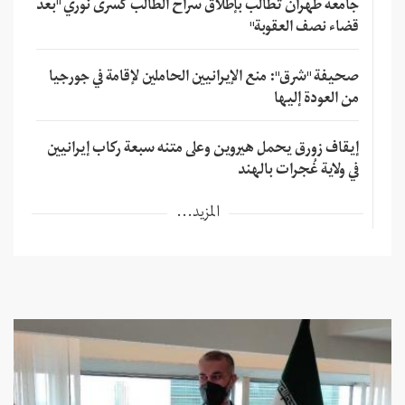
جامعة طهران تطالب بإطلاق سراح الطالب كسرى نوري "بعد
قضاء نصف العقوبة"
صحيفة "شرق": منع الإيرانيين الحاملين لإقامة في جورجيا
من العودة إليها
إيقاف زورق يحمل هيروين وعلى متنه سبعة ركاب إيرانيين
في ولاية غُجرات بالهند
المزيد...