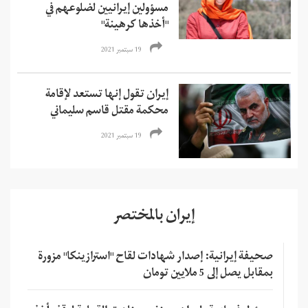
مسؤولين إيرانيين لضلوعهم في
"أخذها كرهينة"
19 سبتمبر 2021
إيران تقول إنها تستعد لإقامة
محكمة مقتل قاسم سليماني
19 سبتمبر 2021
إيران بالمختصر
صحيفة إيرانية: إصدار شهادات لقاح "استرازينكا" مزورة
بمقابل يصل إلى 5 ملايين تومان