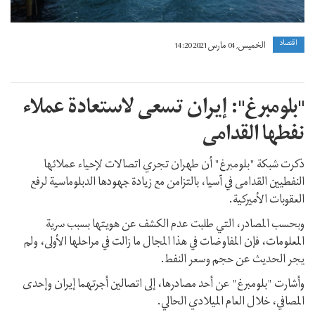
اقتصاد
الخميس, 04 مارس 2021 14:20
"بلومبرغ": إيران تسعى لاستعادة عملاء
نفطها القدامى
ذكرت شبكة "بلومبرغ" أن طهران تجري اتصالات لإحياء عملائها
النفطيين القدامى في آسيا، بالتزامن مع زيادة جهودها الدبلوماسية لرفع
العقوبات الأميركية.
وبحسب المصادر، التي طلبت عدم الكشف عن هويتها بسبب سرية
المعلومات، فإن المفاوضات في هذا المجال ما زالت في مراحلها الأولى، ولم
يجر الحديث عن حجم وسعر النفط.
وأشارت "بلومبرغ" عن أحد مصادرها، إلى اتصالين أجرتهما إيران وإحدى
المصافي، خلال العام الميلادي الحالي.