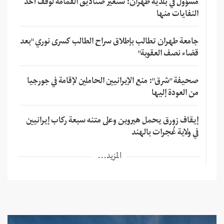
مسؤول في بلدية طهران: سنغير صناديق القمامة لوقف أخذ
النفايات منها
جامعة طهران تطالب بإطلاق سراح الطالب كسرى نوري "بعد
قضاء نصف العقوبة"
صحيفة "شرق": منع الإيرانيين الحاملين لإقامة في جورجيا
من العودة إليها
إيقاف زورق يحمل هيروين وعلى متنه سبعة ركاب إيرانيين
في ولاية غُجرات بالهند
المزيد...