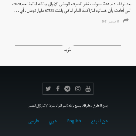
بعد توقف دام عدة سنوات، نشر المصرف الوطني الإيراني بياناته المالية لعام 2020،
التي أفادت بأن خسائره المتراكمة العام الماضي بلغت 67523 مليار تومان، أي...
19 سبتمبر 2021
المزيد
جميع الحقوق محفوظة, يسمح بإعادة نشر المواد بشرط الإشارة إلى المصدر.
عن الموقع
English
عربي
فارسى