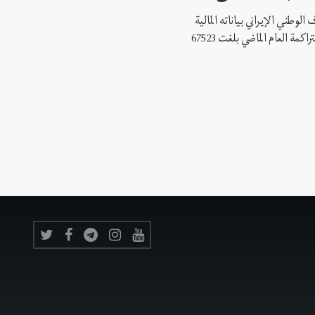
وطني الإيراني بياناته المالية
لعام 2020، التي أفادت بأن خسائره المتراكمة العام الماضي بلغت 67523