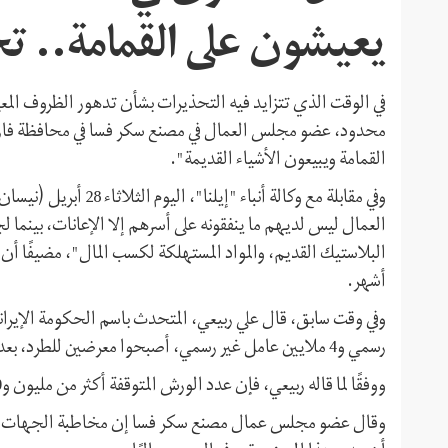
يعيشون على القمامة.. 
في الوقت الذي تتزايد فيه التحذيرات بشأن تدهور الظروف الم
محدود، عضو مجلس العمال في مصنع سكر فسا في محافظة فارس،
القمامة ويبيعون الأشياء القديمة".
وفي مقابلة مع وكالة أنب
العمال ليس لديهم ما ينفقونه على أسرهم إلا الإعانات، بينما 
أشهر.
رسمي و4 ملايين عامل غير رسمي، أصبحوا معرضين للطرد، بعد إغلاق الأعمال وأزمة كورونا في إيران.
ووفقًا لما قاله ربيعي، فإن عدد الورش المتوقفة أكثر من مليون و500 ألف ورشة.
وقال عضو مجلس عمال مصنع سكر فسا إن مخاطبة الجهات الحكو