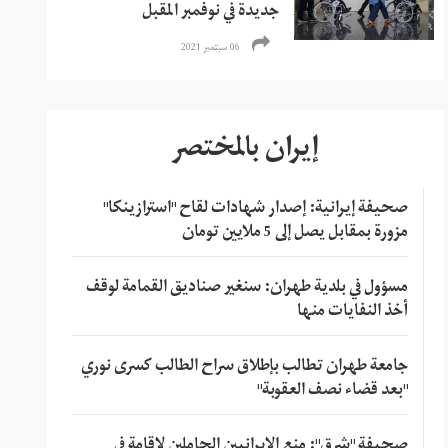
جديدة في نوفمبر المقبل
06 سبتمبر 2021
إيران بالمختصر
صحيفة إيرانية: إصدار شهادات لقاح "استرازينكا"
مزورة بمقابل يصل إلى 5 ملايين تومان
مسؤول في بلدية طهران: سنغير صناديق القمامة لوقف
أخذ النفايات منها
جامعة طهران تطالب بإطلاق سراح الطالب كسرى نوري
"بعد قضاء نصف العقوبة"
صحيفة "شرق": منع الإيرانيين الحاملين لإقامة في