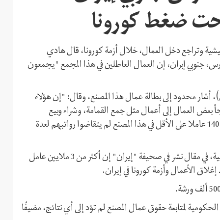
تحت ضغط كورونا
عيشية وتراجع دخل العمال، خلال أزمة كورونا، قال هادي
 جنوبي إبران، إن العمال العاطلين في هذا المجمع "يجمعون
اء "إيلنا"، اليوم الثلاثاء 28 أبريل (نيسان)، أشار محدود إلى بطالة عمال هذا المصنع، وقال: "إن هؤلاء
لجأ بعض العمال إلى أعمال مثل جمع القمامة، وشراء وبيع
البلاستيك القديم، والمواد المستهلكة لكسب المال"، مضيفًا أن 140 عاملا على الأقل في هذا المصنع لم يتقاضوا رواتبهم لعدة
وفي وقت سابق، قال علي ربيعي، المتحدث باسم الحكومة الإيرانية، في مقال نشر في صحيفة "إيران" إن أكثر من 3 ملايين عامل
مية لمتابعة حقوق عمال المصنع لم تؤد إلى أي نتائج، مضيفًا