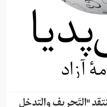
نتقد "التَحريف والتدخل