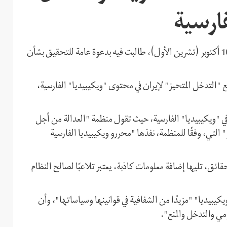
فارسية
أصدرت منظمة "العدالة من أجل إيران" بيانًا، اليوم الخميس 10 أكتوبر (تشرين الأول)، طالبت فيه بدعوة عامة للتحقيق بشأن
 "التدخل المتحيز" لإيران في محتوى "ويكيبيديا" الفارسية،
ي "ويكيبيديا" الفارسية، حيث تقول منظمة "العدالة من أجل
لتي، وفقًا للمنظمة، نفذها "محررو ويكيبيديا الفارسية
حقائق، تليها إضافة معلومات كاذبة، يعتبر تلاعبًا لصالح النظام
كيبيديا" "مزيدًا من الشفافية في قوانينها وسياساتها"، وأن
 والتدخل والمنع".