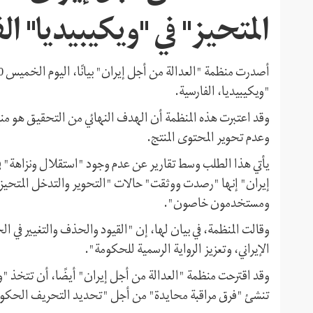
المتحيز" في "ويكيبيديا" ال
"ويكيبيديا، الفارسية.
وقد اعتبرت هذه المنظمة أن الهدف النهائي من التحقيق هو منع
وعدم تحوير المحتوى المنتج.
يأتي هذا الطلب وسط تقارير عن عدم وجود "استقلال ونزاهة" ف
إيران" إنها "رصدت ووثقت" حالات "التحوير والتدخل المتحيز" ا
ومستخدمون خاصون".
وقالت المنظمة، في بيان لها، إن "القيود والحذف والتغيير في ال
الإيراني، وتعزيز الرواية الرسمية للحكومة".
وقد اقترحت منظمة "العدالة من أجل إيران" أيضًا، أن تتخذ "وي
تنشئ "فرق مراقبة محايدة" من أجل "تحديد التحريف الحكومي