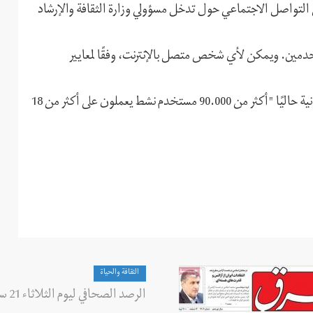
 التواصل الاجتماعي حول تدخل مسؤولي وزارة الثقافة والإرشاد
دمين. ويمكن لأي شخص متصل بالإنترنت، وفقًا لمعايير
ووفقًا لأحدث بيانات "ويكيبيديا"، تضم هذه الموسوعة الإلكترونية حاليًا "أكثر من 90.000 مستخدم نشط يعملون على أكثر من 18
الثقافة والحياة
الرصد الصحافي ليوم الثلاثاء 21 سبتمبر (أيلول) 2021