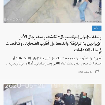
إيران
وثيقة لـ"إيران إنترناشيونال" تكشف وصف رجال الأمن
الإيرانيين بـ"المرتزقة" والضغط على أقارب الضحايا.. وتناقضات
في ملف الإعدامات
أظهرت وثيقة أرسلتها مجموعة "عدالة علي" إلى قناة "إيران إنترناشيونال" أن
استخبارات سجن إيفين بعثت العام الماضي وبعد إعدام نويد أفكاري برسائل سرية...
13 سبتمبر 2021