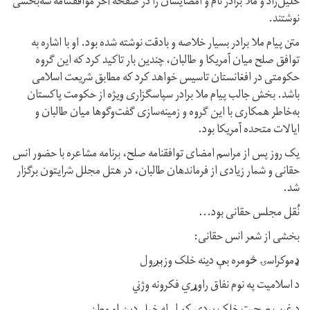
خلیل‌زاد و ملا برادر نام و امضایشان را در صفحه‌ آخر موافقتنامه‌ سه‌بخشی
نوشتند.
متن پیام ملا‌ برادر بسیار خلاصه و بادقت نوشته شده‌ بود. او با اشاره به
توافق صلح میان آمریکا و طالبان، چندین بار تاکید کرد که این گروه
حکومتی در افغانستان تاسیس خواهد کرد که مطابق شریعت اسلامی
باشد. بخش جالب پیام ملا برادر سپاسگزاری ویژه از حکومت پاکستان
به‌خاطر همکاری با این گروه و زمینه‌سازی گفت‌وگوها میان طالبان و
ایالات متحده آمریکا بود.
یک روز پس از مراسم امضای توافقنامه‌ صلح، برنامه‌ مشاعره با حضور انس
حقانی و شمار زیادی از فرماندهان طالبان، در هتل مجلل شرایتون برگزار
شد.
نُقل ‌مجلس حقانی بود...
بخشی از شعر انس حقانی:
ډموکراسۍ څومره بې دينه خلک وزېږول
د اسلاميت په نوم نفاق راوړي فکرونه وژني