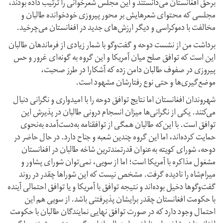
برحق افغانستان می‌دانستند و این مجلس شعرخوانی را ترتیب داده‌ بودند،
مجلسی که محتوای شعرهایش بر محور پیروزی خودخوانده‌ طالبان و
مخالفت با دموکراسی و دیگر ارزش‌های جدید در افغانستان می‌چرخید.
برداشت من از نشست دوحه و گفت‌وگو با شمار زیادی از فرماندهان طالبان
این است که توافق صلح میان آمریکا و این گروه به گونه‌ای غرور و حس
پیروزی در صفوف طالبان دامن زده که آشکارا در طرز صحبت‌،
موضع‌گیری‌ها و حتی نوع رفتارشان مشهود است.
شهروندان افغانستان اما نتایج توافق دوحه را با امیدواری و نگرانی دنبال
می‌کنند. یکی از نگرانی‌ها میزان انسجام درونی طالبان در پذیرش این
توافق است. با این‌که طالبان همگی از توافقنامه‌ به‌دست‌آمده به‌نحوی
حمایت کرده‌اند، اما این گروه چندین شعبه و جناح دارد. در حال حاضر در
دوحه، شورای کویته به‌عنوان قدرتمندترین شاخه طالبان در افغانستان
مشغول مذاکره با آمریکا است؛ اما از سویی، نمی‌توان شورای پشاور و
میرام‌شاه را نادیده گرفت. مشخص نیست که این شوراها چقدر در روند
گفت‌وگوها دخیل بوده‌‌اند و نتیجه‌ توافق با آمریکا و یا توافق احتمالی آینده
با حکومت افغانستان چقدر برایشان پذیرفتنی باشد. از سویی هم این
احتمال وجود دارد که در صورت توافق نهایی نمایندگان طالبان با حکومت