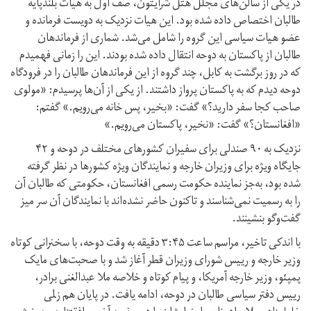
در یکی از سالن‌های مجلل هتل شرایتون، صف اول به هیات بلندپایه‌
طالبان اختصاص داده شده‌ بود. این هیات نزدیک به دویست فرمانده و
عضو هیات سیاسی این گروه را شامل می‌شد. شماری از فرماندهان
طالبان از پاکستان به دوحه انتقال داده شده بودند. این را زمانی فهمیدم
که در روز برگشت به کابل، چند گروه از این فرماندهان طالبان را در فرودگاه
دوحه دیدم که به پاکستان پرواز داشتند. از یکی از آن‌ها پرسیدم: «مولوی
صاحب کجا سفر دارید؟» گفت: «بخیر، پس خانه می‌رویم.» گفتم:
«افغانستان؟» گفت: «نخیر، پاکستان می‌رویم.»
نزدیک به ۹۰ صندلی برای سفیران کشورهای مختلف در دوحه و ۴۲
جایگاه ویژه برای وزیران خارجه و نمایندگان ویژه‌ کشورها در نظر گرفته
شده بود، به‌جز نماینده حکومت رسمی افغانستان، حکومتی که طالبان آن
را به رسمیت نمی‌شناسند و تاکنون حاضر نشده‌اند با نمایندگان آن سر میز
گفت‌وگو بنشینند.
با اندکی تاخیر، مراسم ساعت ۳:۴۵ دقیقه به‌ وقت دوحه، با سخنرانی کوتاه
وزیر خارجه و رییس شورای وزیران قطر آغاز شد و با صحبت‌های مایک
پمپئو، وزیر خارجه‌ آمریکا، و پیام کوتاه و خلاصه‌ ملا عبدالغنی برادر،
رییس دفتر سیاسی طالبان در دوحه، ادامه یافت. در پایان هم زلمی