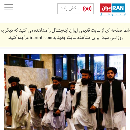
Skip
oggle
پخش زنده
to
ation
main
content
شما صفحه ای از سایت قدیمی ایران اینترنشنال را مشاهده می کنید که دیگر به
روز نمی شود. برای مشاهده سایت جدید به
iranintl.com
مراجعه کنید.
_776018c822754f799a212b7963ba24f2.jpg