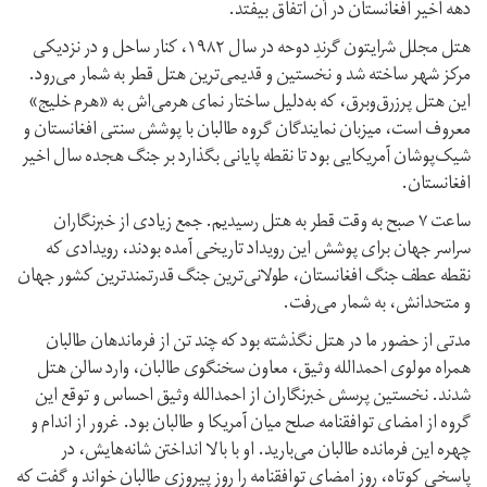
دهه‌ اخیر افغانستان در آن اتفاق بیفتد.
هتل مجلل شرایتون گرندِ دوحه در سال ۱۹۸۲، کنار ساحل و در نزدیکی
مرکز شهر ساخته شد و نخستین و قدیمی‌ترین هتل قطر به شمار می‌رود.
این هتل پر‌زرق‌و‌برق، که به‌دلیل ساختار نمای هرمی‌اش به «هرم خلیج»
معروف است، میزبان نمایندگان گروه طالبان با پوشش سنتی افغانستان و
شیک‌پوشان آمریکایی بود تا نقطه پایانی بگذارد بر جنگ هجده‌ سال اخیر
افغانستان.
ساعت ۷ صبح به‌ وقت قطر به هتل رسیدیم. جمع زیادی از خبرنگاران
سراسر جهان برای پوشش این رویداد تاریخی آمده‌ بودند، رویدادی که
نقطه‌ عطف جنگ افغانستان، طولانی‌ترین جنگ قدرتمندترین کشور جهان
و متحدانش، به شمار می‌رفت.
مدتی از حضور ما در هتل نگذشته بود که چند تن از فرماندهان طالبان
همراه مولوی احمدا‌لله وثیق، معاون سخنگوی طالبان، وارد سالن هتل
شدند. نخستین پرسش خبرنگاران از احمد‌الله وثیق احساس و توقع این
گروه از امضای توافقنامه‌ صلح میان آمریکا و طالبان بود. غرور از اندام و
چهره‌ این فرمانده طالبان می‌بارید. او با بالا انداختن شانه‌هایش، در
پاسخی کوتاه، روز امضای توافقنامه را روز پیروزی طالبان خواند و گفت که