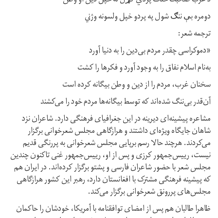
د غرب صحبت خلک پردي کړل له خپل دين او وطن
دومره بې ننګ شول په پردو خپل ولسونه وژني
ترجمه‌ شعر:
«دموکراسی چقدر مردم بی‌دین را به دنیا آورد
به‌نام اسلام نفاق را به وجود آورد و فکرها را کشت
سخنان غرب، مردم را از دین و وطن بیگانه کرده‌ است
آن‌قدر بی‌ننگ شده‌اند که توسط بیگانه‌ها مردم خود را می‌کشند
مشاعره پیشینه‌‌ای دیرینه در این جغرافیای فرهنگی دارد. شاعران نزد
شاهان جایگاه ویژه‌ای داشتند و هر‌از‌گاهی مجلس شعرخوانی برگزار
می‌کردند. هرچند حالا رسم برپایی مجلس شعرخوانی به پررنگی قدیم
نیست، رییس‌جمهور کرزی و پس از او، رییس‌جمهور غنی تاکنون چندین
مجلس شعر با حضور شاعران فارسی و پشتو برگزار کرده‌‌اند. در ایران هم
که پیشینه‌ فرهنگی مشترک با افغانستان دارد، رهبر این کشور هر‌از‌گاهی
مجلس‌های پر‌رونق شعرخوانی برگزار می‌کند.
ظاهرا طالبان هم پس از امضای توافقنامه‌ با آمریکا، خودشان را حاکمان