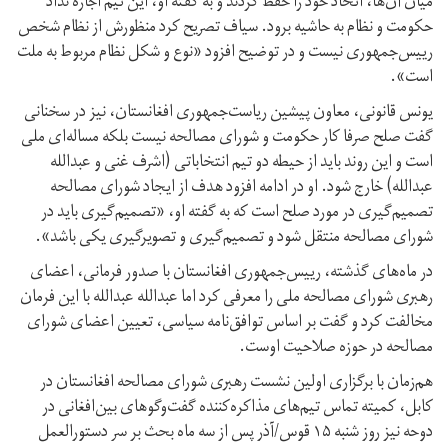
میان آن‌ها، اتحاد خود را حفظ کردند و به گفته او، این تیم اجازه نداد
حکومت و نظام به حاشیه برود. سیاف تصریح کرد منظورش از نظام شخص
رییس‌جمهوری نیست و در توضیح افزود «نوع و شکل نظام مربوط به ملت
است».
یونس قانونی، معاون پیشین ریاست‌جمهوری افغانستان، نیز در سخنانی
گفت صلح صرفا کار حکومت و شورای مصالحه نیست بلکه مساله‌ای ملی
است و این روند باید از حیطه دو تیم انتخاباتی (اشرف غنی و عبدالله
عبدالله) خارج شود. او در ادامه افزود هدف از ایجاد شورای مصالحه
تصمیم‌گیری در مورد صلح است که به گفته او، «تصمیم‌گیری باید در
شورای مصالحه منتقل شود و تصمیم‌گیری و تصویرگیری یکی باشد».
در ماه‌های گذشته، رییس‌جمهوری افغانستان با صدور فرمانی، اعضای
رهبری شورای مصالحه ملی را معرفی کرد اما عبدالله عبدالله با این فرمان
مخالفت کرد و گفت بر اساس توافق‌نامه سیاسی، تعیین اعضای شورای
مصالحه در حوزه صلاحیت‌ اوست.
هم‌زمان با برگزاری اولین نشست رهبری شورای مصالحه افغانستان در
کابل، کمیته تماس تیم‌های مذاکره‌کننده گفت‌و‌گوهای بین‌افغانی در
دوحه نیز روز شنبه ۱۵ قوس/آذر پس از سه ماه بحث بر سر دستورالعمل