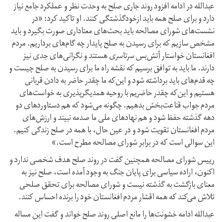
عبدالله در ادامه افزود روند جاری صلح به وحدت نظر و عملکرد جامع نیاز
دارد و برای صلح همه باید ازخودگذشتگی کنند. او تاکید کرد: «در
نشست‌های شورای مصالحه باید بحث‌های معناداری صورت بگیرد و باید
مشخص سازیم که برای رسیدن به صلح پایدار چه گام‌های برداریم. مردم
افغانستان خواستار آتش‌بس سرتاسری هستند و نگرانی‌های جدی نیز
دارند. ما باید به توافق برسیم که نقشه راه ما برای رسیدن به صلح چیست و
چه قدم‌های باید برداشته شود و این‌که ما چقدر حاضر به دادن قربانی
هستیم و این‌که چقدر حاضریم با روحیه همدیگر‌پذیری به خواست‌های
مردم جواب قناعت‌بخش بدهیم. چگونه می‌شود که هم دستاوردهای دو
دهه گذشته حفظ شود و هم نهادهای ملی ما صدمه نبیند و ارزش‌های
مردم افغانستان تقویت شود و در عین حال، با همه در صلح زندگی کنیم.
این سوالی است که در برابر شورای مصالحه مطرح است.»
رییس شورای مصالحه همچنین گفت در روند صلح هدف شخصی ندارد و
اکنون، اراده سیاسی برای پایان جنگ به وجود آمده است، صلح نیز به
معنای بازگشت به گذشته نیست و شورای مصالحه برای تحقق صلحی
تلاش می‌کند که همه اقشار مردم افغانستان خود را برنده احساس کنند.
عبدالله ادامه خشونت‌ها را مانع اصلی روند صلح خواند و گفت این مساله