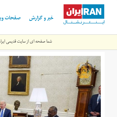
Skip
to
main
خبر و گزارش
صفحات ویژ
content
شما صفحه ای از سایت قدیمی ایران 
205587949_4064995516909993_3247464908449249087_n.jpg