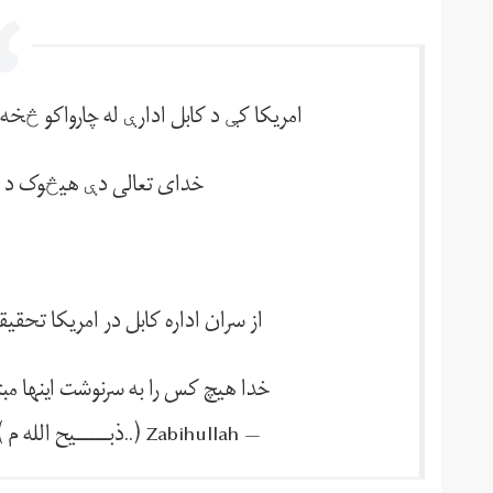
امریکا کې د کابل ادارې له چارواکو څخ
خدای تعالی دې هيڅوک د د
از سران اداره کابل در امریکا تحق
خدا هیچ کس را به سرنوشت اینها مبت
— Zabihullah (.‎.‎ذبـــــیح الله م ) (@Zabehulah_M33)