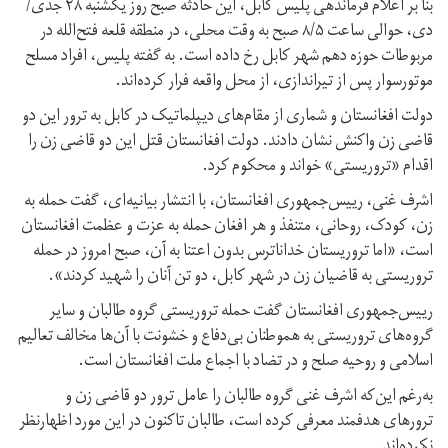
بنا بر اعلام فرماندهی پلیس کابل، این حادثه صبح روز یکشنبه ۲۸ جدی/
دی، حوالی ساعت ۸/۵ صبح به وقت محلی، در منطقه قلعه‌ فتح‌الله در
مربوطات حوزه دهم شهر کابل رخ داده است. به گفته پلیس، افراد مسلح
موتورسوار پس از تیراندازی، از محل واقعه فرار کرده‌اند.
دولت افغانستان و شماری از مقام‌های دیپلماتیک در کابل به ترور این دو
قاضی زن واکنش نشان دادند. دولت افغانستان قتل این دو قاضی زن را
اقدام «تروریستی» خواند و محکوم کرد.
اشرف غنی، رییس‌جمهوری افغانستان، با انتشار بیانیه‌ای، گفت حمله به
زن، کودک، روحانی، متنفذ و هر افغان حمله به عزت و عظمت افغانستان
است، «اما تروریستان خداناترس بدون اعتنا به آن، صبح امروز در حمله
تروریستی به قاضیان زن در شهر کابل، دو تن آنان را شهید کردند».
رییس‌جمهوری افغانستان گفت حمله تروریستی گروه طالبان و سایر
گروه‌های تروریستی به هموطنان بی‌دفاع و خشونت با آن‌ها مخالف تعالیم
اسلامی و روحیه صلح و در تضاد با اجماع ملت افغانستان است.
به‌رغم این‌که اشرف غنی گروه طالبان را عامل ترور دو قاضی زن و
ترورهای هدفمند معرفی کرده است، طالبان تاکنون در این مورد اظهار‌نظر
نکرده‌اند.