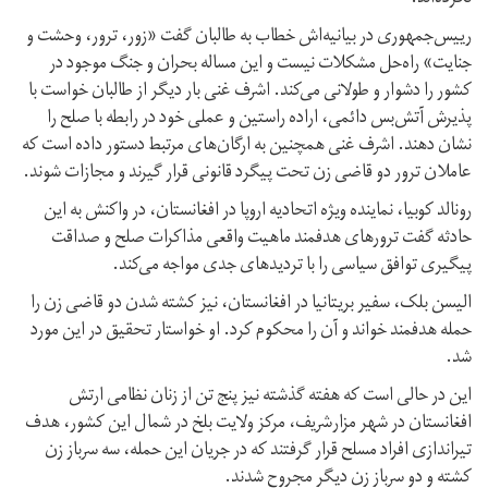
رییس‌جمهوری در بیانیه‌اش خطاب به طالبان گفت «زور، ترور، وحشت و
جنایت» راه‌حل مشکلات نیست و این مساله بحران و جنگ موجود در
کشور را دشوار و طولانی می‌‌کند. اشرف غنی بار دیگر از طالبان خواست با
پذیرش آتش‌بس دائمی، اراده راستین و عملی خود در رابطه با صلح را
نشان دهند. اشرف غنی همچنین به ارگان‌های مرتبط دستور داده است که
عاملان ترور دو قاضی زن تحت پیگرد قانونی قرار گیرند و مجازات شوند.
رونالد کوبیا، نماینده ویژه اتحادیه اروپا در افغانستان، در واکنش به این
حادثه گفت ترورهای هدفمند ماهیت واقعی مذاکرات صلح و صداقت
پیگیری توافق سیاسی را با تردیدهای جدی مواجه می‌کند.
الیسن بلک، سفیر بریتانیا در افغانستان، نیز کشته شدن دو قاضی زن را
حمله هدفمند خواند و آن را محکوم کرد. او خواستار تحقیق در این مورد
شد.
این در حالی است که هفته گذشته نیز پنج تن از زنان نظامی ارتش
افغانستان در شهر مزارشریف، مرکز ولایت بلخ در شمال این کشور، هدف
تیراندازی افراد مسلح قرار گرفتند که در جریان این حمله، سه سرباز زن
کشته و دو سرباز زن دیگر مجروح شدند.