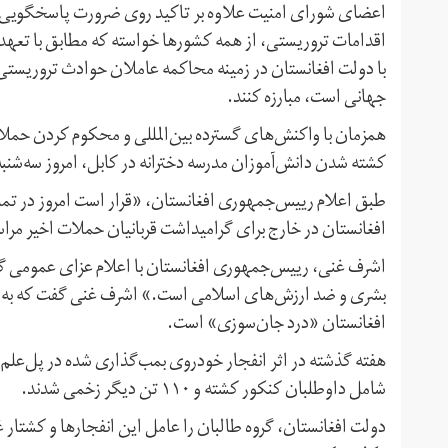
اعضای شورای امنیت علاوه بر تاکید روی ضرورت پاسخگویی عا
اقدامات تروریستی، از همه کشورها خواسته‌ که مطابق با تعهدا
با دولت افغانستان در زمینه محاکمه عاملان حوادث تروریستی
جهانی است، مبارزه کنند.
همزمان با واکنش‌های گسترده بین‌المللی‌ و محکوم کردن حملات
کشته شدن دانش‌آموزان مدرسه دخترانه در کابل، امروز سه‌شنبه ۲۱ ثور/اردیبهشت، عزای عمومی اعلام کرده اس
طبق اعلام رییس‌جمهوری افغانستان، «قرار است امروز در تما
افغانستان در خارج برای گرامیداشت قربانیان حملات اخیر مرا
اشرف غنی، رییس‌جمهوری افغانستان با اعلام عزای عمومی گف
بشری و ضد ارزش‌های اسلامی است.» اشرف غنی گفت که به عن
افغانستان «درد جان‌سوزی» است.
شامل داوطلبان کنکور کشته و ۱۱۰ تن دیگر زخمی شدند.
دولت افغانستان، گروه طالبان را عامل این انفجارها و کشتار 