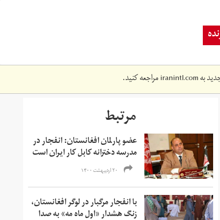
ده
دید به
iranintl.com
مراجعه کنید.
مرتبط
عضو پارلمان افغانستان: انفجار در
مدرسه دخترانه کابل کار ایران است
۲۰ اردیبهشت ۱۴۰۰
با انفجار مرگبار در لوگر افغانستان،
زنگ هشدار «اول ماه مه» به صدا