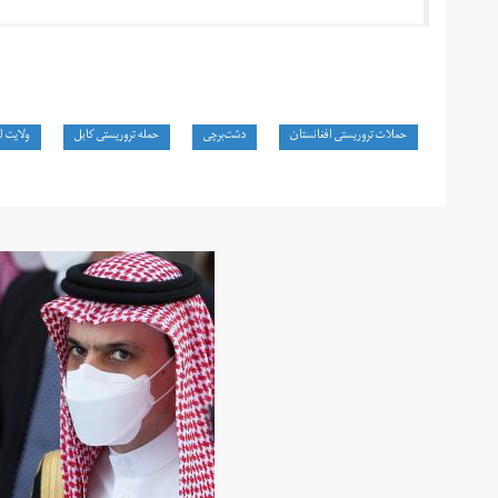
حملات تروریستی افغانستان
دشت‌برچی
حمله تروریستی کابل
ولایت ل