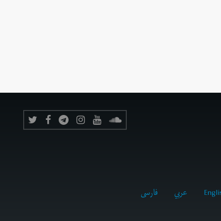
Engli
عربي
فارسى