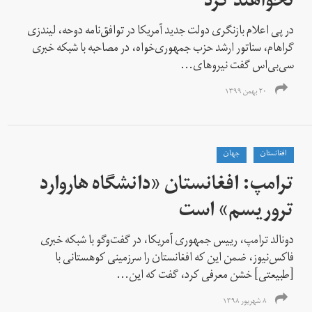
نخواهند کرد
در پی اعلام بازنگری دولت جدید آمریکا در توافق‌نامه دوحه، لیندزی
گراهام، سناتور ارشد حزب جمهوری‌خواه، در مصاحبه‌ با شبکه خبری
سی‌بی‌اس گفت نیروهای...
۲۰ بهمن ۱۳۹۹
افغانستان
جهان
ترامپ: افغانستان «دانشگاه هاروارد
تروریسم» است
دونالد ترامپ، رییس جمهوری آمریکا، در گفت‌وگو با شبکه خبری
فاکس‌نیوز، ضمن این که افغانستان را سرزمینی کوهستانی با
[طبیعتی] خشن معرفی کرد، گفت که این...
۸ شهریور ۱۳۹۸