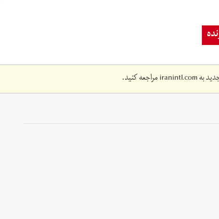
ده
دید به
iranintl.com
مراجعه کنید.