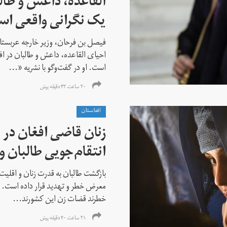
القاعده،‌ داعش و طال
یک نگرانی واقعی ا
فیصل بن فرحان، ‌وزیر خارجه عربس
احیای القاعده،‌ داعش و طالبان در 
است. او در گفت‌وگو با نشریه «...
۲۰ ساعت ۴۳ دقیقه پیش
افغانستان
زنان قاضی افغان در 
انتقام‌جویی طالبان 
بازگشت طالبان به قدرت زنان و اقلیت
معرض خطر و تهدید قرار داده است. ا
خطرند قضات زن این کشورند...
۲۱ ساعت ۴۰ دقیقه پیش