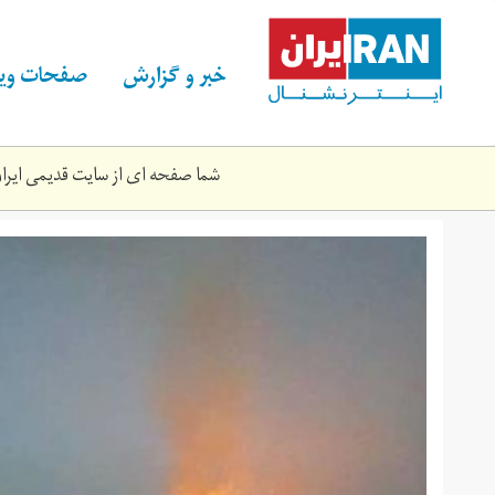
Skip
to
main
خبر و گزارش
صفحات ویژ
content
شما صفحه ای از سایت قدیمی ایران 
18023-
f_1-
585_329.jpg