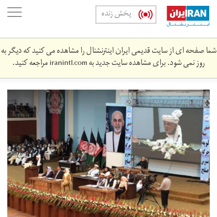
Skip
oggle
پخش زنده
to
ation
main
content
شما صفحه ای از سایت قدیمی ایران اینترنشنال را مشاهده می کنید که دیگر به
روز نمی شود. برای مشاهده سایت جدید به
iranintl.com
مراجعه کنید.
gny_lwyh_jrgh_1.jpg