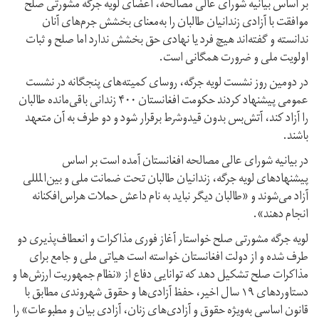
بر اساس بیانیه شورای عالی مصالحه، اعضای لویه جرگه مشورتی صلح
موافقت با آزادی زندانیان طالبان را به‌معنای بخشش جرم‌های آنان
ندانسته و گفته‌اند هیچ فرد یا نهادی حق بخشش ندارد اما صلح و ثبات
اولویت ملی و ضرورت همگانی است.
در دومین روز نشست لویه جرگه، روسای کمیته‌های پنجگانه‌ در نشست
عمومی پیشنهاد کردند حکومت افغانستان ۴۰۰ زندانی باقی‌مانده طالبان
را آزاد کند، آتش‌بس بدون قید‌و‌شرط برقرار شود و دو طرف به آن متعهد
باشند.
در بیانیه شورای عالی مصالحه افغانستان آمده است بر اساس
پیشنهادهای لویه جرگه، زندانیان طالبان تحت ضمانت ملی و بین‌المللی
آزاد می‌شوند و «طالبان دیگر نباید به نام داعش حملات هراس‌افکنانه
انجام دهند».
لویه جرگه مشورتی صلح خواستار آغاز فوری مذاکرات و انعطاف‌پذیری دو
طرف شده و از دولت افغانستان خواسته است هیاتی ملی و جامع برای
مذاکرات صلح تشکیل دهد که توانایی دفاع از «نظام جمهوریت ارزش‌ها و
دستاوردهای ۱۹ سال اخیر، حفظ آزادی‌ها و حقوق شهروندی مطابق با
قانون اساسی به‌ویژه حقوق و آزادی‌های زنان، آزادی بیان و مطبوعات» را