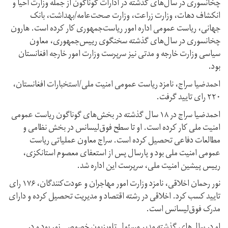
چخانسوری در سال‌های گذشته در ادارات گوناگون از جمله وزارت احیا و
انکشاف دهات، وزارت زراعت، وزارت صحت‌عامه/بهداشت، بانک
جهانی، ریاست عمومی اداره‌ امور ریاست‌جمهوری کار کرده است. هارون
چخانسوری در سال‌های گذشته سخنگوی رییس‌جمهوری، معاون
سیاسی وزارت خارجه و مدتی نیز سرپرست وزارت امور خارجه افغانستان
بود.
احمدضیا سراج، نامزد ریاست عمومی امنیت ملی/استخبارات افغانستان،
۲۲۰ رای تایید گرفت.
احمدضیا سراج در ۱۸ سال گذشته در بخش‌های گوناگون ریاست عمومی
امنیت ملی کار کرده است. او تا سطح فوق‌لیسانس در بخش نظامی و
مطالعات دفاعی تحصیل کرده است. سراج معاون عملیاتی ریاست
عمومی امنیت ملی بود و پارسال پس از استعفای معصوم استانکزی،
رییس پیشین امنیت ملی، سرپرست این اداره شد.
نور رحمان اخلاقی، نامزد وزارت امور مهاجران و عودت‌کنندگان، ۱۷۶ رای
تایید کسب کرد. اخلاقی در رشته اقتصاد و مديريت تحصيل كرده و دارای
مدرک فوق‌لیسانس است.
او در سال‌های گذشته مدیر مسئول تلویزیون خصوصی نور بود و در