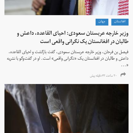
افغانستان
جهان
وزیر خارجه عربستان سعودی: احیای القاعده،‌ داعش و
طالبان در افغانستان یک نگرانی واقعی است
فیصل بن فرحان، ‌وزیر خارجه عربستان سعودی، گفت بازگشت و احیای القاعده،‌
داعش و طالبان در افغانستان یک «نگرانی واقعی» است. او در گفت‌وگو با نشریه
«...
۲۰ ساعت ۴۳ دقیقه پیش