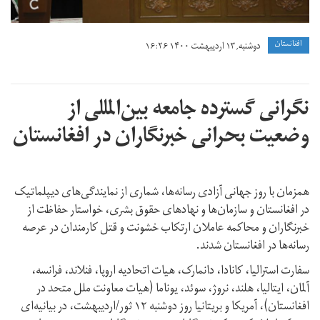
افغانستان
دوشنبه, ۱۳ اردیبهشت ۱۴۰۰ ۱۶:۲۶
نگرانی‌ گسترده جامعه بین‌المللی از
وضعیت بحرانی خبرنگاران در افغانستان
همزمان با روز جهانی آزادی رسانه‌‌‌ها، شماری از نمایند‌گی‌های دیپلماتیک
در افغانستان و سازمان‌‌‌ها و نهادهای حقوق بشری، خواستار حفاظت از
خبرنگاران و محاکمه عاملان ارتکاب خشونت و قتل کارمندان در عرصه
رسانه‌ها در افغانستان شدند.
سفارت استرالیا، کانادا، دانمارک، هیات اتحادیه اروپا، فنلاند، فرانسه،
آلمان، ایتالیا، هلند، نروژ، سوئد، یوناما (هیات معاونت ملل متحد در
افغانستان)، آمریکا و بریتانیا روز دوشنبه ۱۲ ثور/اردیبهشت، در بیانیه‌ای