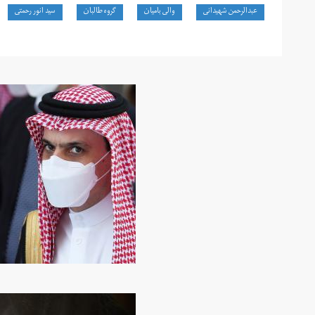
عبدالرحمن شهیدانی
والی بامیان
گروه طالبان
سید انور رحمتی