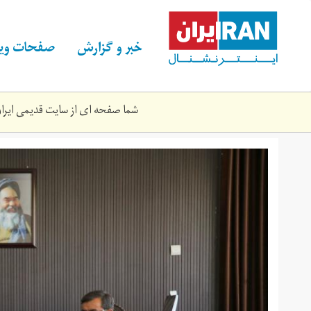
Skip
to
main
خبر و گزارش
صفحات ویژ
content
شما صفحه ای از سایت قدیمی ایران 
bdlrhmn_shhydny.jpg