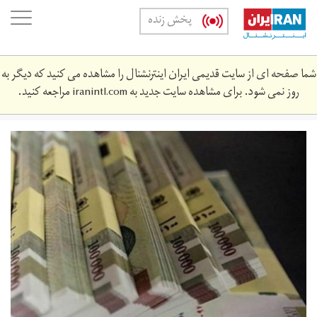
Skip
oggle
پخش زنده
to
ation
main
content
شما صفحه ای از سایت قدیمی ایران اینترنشنال را مشاهده می کنید که دیگر به
روز نمی شود. برای مشاهده سایت جدید به
iranintl.com
مراجعه کنید.
8287b17c-
a7a8-
4d5b-
92e4-
03d8f93346e5.jpeg