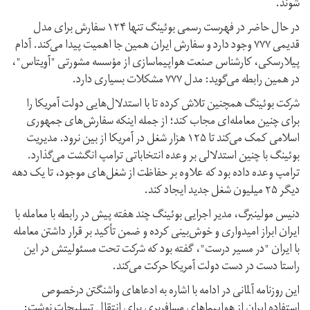
شوند.
در حال حاضر در فهرست رسمی بوئینگ تنها ۱۲۴ سفارش برای مدل
قدیمی ۷۷۷ وجود دارد و سفارش ایران همین جا اهمیت پیدا می‌کند. آدام
پیلارسکی، کارشناس صنعت هواپیماسازی از مؤسسه مشورتی "آویتاس"،
در همین رابطه می‌گوید: مدل ۷۷۷ مشکلات بسیاری دارد.
شرکت بوئینگ همچنین تلاش کرده تا با استدلال‌هایی دولت آمریکا را
برای چنین معامله‌ای مجاب کند؛ از جمله اینکه سفارش‌های جمهوری
اسلامی کمک می‌کند تا ۱۲۵ هزار شغل در آمریکا از بین نرود. مدیریت
بوئینگ با چنین استدلالی بر وعده انتخاباتی ترامپ انگشت می‌گذارد.
ترامپ وعده داده بود که علاوه بر حفاظت از شغل‌های موجود، تا یک دهه
دیگر ۲۵ میلیون شغل جدید ایجاد کند.
دنیس مولینبرگ، مدیر اجرایی بوئینگ چند هفته پیش در رابطه با معامله با
ایران ابراز امیدواری و خوش‌بینی کرده و ضمن تأکید بر قرار داشتن معامله
با ایران "در مسیر درست"، گفته بود که شرکت تحت مسئولیتش در این
راستا دست در دست دولت آمریکا حرکت می‌کند.
این روزنامه آلمانی در ادامه با اشاره به ادعاهای واشنگتن درخصوص
استفاده ایران از هواپیماهای مسافربری برای انتقال تسلیحات نوشت: