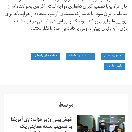
حال ترامپ با تصمیم‌گیری دشواری مواجه است. اگر وی بخواهد مانع از
معامله با ایران شود، باید مدارک مستندی از سوءاستفاده از هواپیماها برای
اروپایی‌ها و ایران رو کند. بوئینگ و ایرباس هم بایستی مراقب باشند تا
بازی را به رقبای چینی، روس یا کانادایی خود واگذار نکنند.
استیون منوچین
هواپیماسازی بوئینگ
هواپیماسازی ایرباس
رقبای خارجی
مرتبط
خوش‌بینی وزیر خزانه‌داری آمریکا
به تصویب بسته حمایتی یک