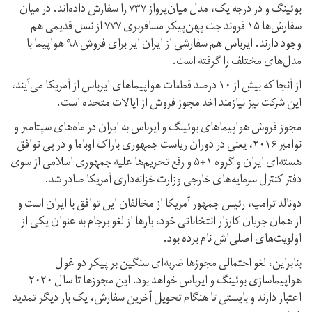
بوئینگ و در درجه یک، مدل میان‌پرواز ۷۳۷ را سفارش داده‌اند. در میان
سفارش‌ها ۱۵ فروند جت پهن‌پیکر مسافربری ۷۷۷ از نسل قدیمی هم
وجود دارند. ایرباس هم سفارشی از ایران ایر برای فروش ۹۸ هواپیما با
مدل‌های مختلف را گرفته است.
از آنجا که بیش از ۱۰ درصد قطعات هواپیماهای ایرباس از آمریکا می‌آیند،
این شرکت نیز نیازمند اخذ مجوز فروش از ایالات متحده است.
مجوز فروش هواپیماهای بوئینگ و ایرباس به ایران در ماه‌های سپتامبر و
نوامبر ۲۰۱۶، یعنی در دوران ریاست جمهوری باراک اوباما و در پی توافق
هسته‌ای ایران و گروه ۱+۵ و رفع تحریم‌ها علیه جمهوری اسلامی از سوی
دفتر کنترل سرمایه‌های خارجی وزارت خزانه‌داری آمریکا صادر شد.
دونالد ترامپ، رئیس جمهور آمریکا از مخالفان این توافق با ایران است و
از همان جریان کارزار انتخاباتی خود، بارها از لغو برجام به عنوان یکی از
اولویت‌های اصلی‌اش نام برده بود.
بنابراین، لغو احتمالی مجوزها ضربه‌ای سنگین بر پیکر دو غول
هواپیماسازی بوئینگ و ایرباس خواهد بود. این مجوزها تا سال ۲۰۲۰
اعتبار دارند و بایستی تا هنگام تحویل آخرین سفارش، یک بار دیگر تمدید