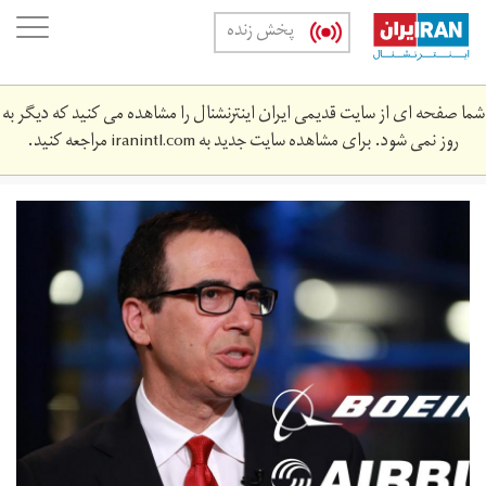
Skip
oggle
پخش زنده
to
ation
main
content
شما صفحه ای از سایت قدیمی ایران اینترنشنال را مشاهده می کنید که دیگر به
روز نمی شود. برای مشاهده سایت جدید به
iranintl.com
مراجعه کنید.
104137098-
img_8641.‎1910x1000.jpg