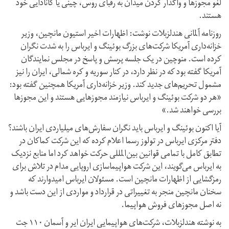
لغو مجوزها و واگذار کردن میدان به رقبای روس، چینی یا کانادایی خود
هستند.
روزنامه آلمانی هندلزبلات نوشت: اظهارات اخیر استیون مانچین، وزیر
خزانه‌داری آمریکا شرکت‌های بزرگ بوئینگ و ایرباس را به شدت نگران
کرده است. منوچین در یک جلسه پرسش و پاسخ در مجلس نمایندگان
آمریکا گفته بود که در نظر دارد، در کنار سوریه و کره شمالی، ایران را نیز
مشمول تحریم‌های جدید کند. وزیر خزانه‌داری آمریکا همچنین گفته بود:
«هر دو شرکت بوئینگ و ایرباس نیازمند مجوزهایی هستند و این مجوزها
بررسی خواهند شد.»
آیا اکنون بوئینگ و ایرباس باید نگران سفارش‌های میلیاردی ایران باشند؟
دفتر مرکزی ایرباس در تولوز رسما اعلام کرده که این شرکت کماکان در
تطابق کامل با تمامی قوانین بین‌المللی حرکت خواهد کرد اما منابع نزدیک
به ایرباس می‌گویند، این شرکت هواپیماسازی اروپایی مدام در تلاش برای
رمزگشایی از اظهارات مانچین است. مسئولان ایرباس امیدوارند که
سخنان مانچین منجر به تغییراتی در قرارداد و مواردی از این دست باشد و
نه اصل مجوزهای فروش هواپیما.
به نوشته هندلزبلات، شرکت‌های هواپیمایی ایران ایر و آسمان ۱۱۰ جت