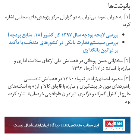
پانوشت‌ها
[۱] به عنوان نمونه می‌توان به دو گزارش مرکز پژوهش‌های مجلس اشاره
کرد:
بررسی لایحه بودجه سال ۱۳۹۷ کل کشور (۱۸. منابع بودجه)
بررسی سیستم نظارت بانکی در کشورهای منتخب با تأکید
بر قوانین بانکداری
[۲] سخنرانی حسن روحانی در «همایش ملی ارتقای سلامت اداری و
مبارزه با فساد» در ۱۷ آذرماه ۱۳۹۳
[۳] محمود احمدی‌نژاد در تیرماه ۱۳۹۰ در «همایش تخصصی
راهبردهای نوین در پیشگیری و مبارزه با قاچاق کالا و ارز» به اسکله‌های
خارج از کنترل گمرک و درگیری «برادران قاچاقچی خودمان» اشاره کرده
بود