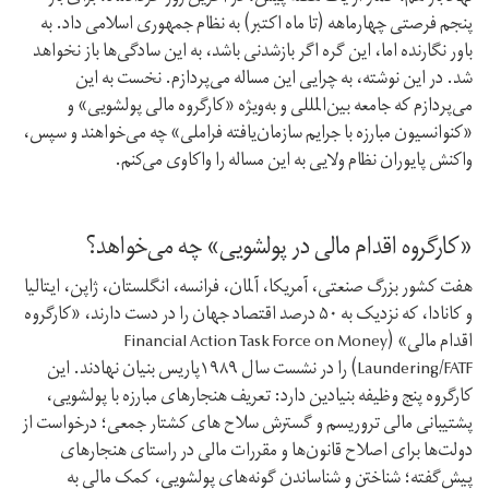
پنجم فرصتی چهار‌ماهه (تا ماه اکتبر) به نظام جمهوری اسلامی داد. به
باور نگارنده اما، این گره اگر باز‌شدنی باشد، به این سادگی‌ها باز نخواهد
شد. در این نوشته، به چرایی این مساله می‌پردازم. نخست به این
می‌پردازم که جامعه بین‌المللی و به‌ویژه «کار‌گروه مالی پولشویی» و
«کنوانسیون مبارزه با جرایم سازمان‌یافته فراملی» چه می‌خواهند و سپس،
واکنش پایوران نظام ولایی به این مساله را واکاوی می‌کنم.
«کار‌گروه اقدام مالی در پولشویی» چه می‌خواهد‌؟
هفت کشور بزرگ صنعتی، آمریکا، آلمان، فرانسه، انگلستان، ژاپن، ایتالیا
و کانادا، که نزدیک به ۵۰ درصد اقتصاد جهان را در دست دارند، «کار‌گروه
اقدام مالی» (Financial Action Task Force on Money
Laundering/FATF) را در نشست سال ۱۹۸۹پاریس بنیان نهادند. این
کار‌گروه پنج وظیفه بنیادین دارد: تعریف هنجارهای مبارزه با پولشویی،‌
پشتیبانی مالی تروریسم و گسترش سلاح های کشتار جمعی؛ درخواست از
دولت‌ها برای اصلاح قانون‌ها و مقررات مالی در راستای هنجارهای
پیش‌گفته؛ شناختن و شناساندن گونه‌های پولشویی، کمک مالی به