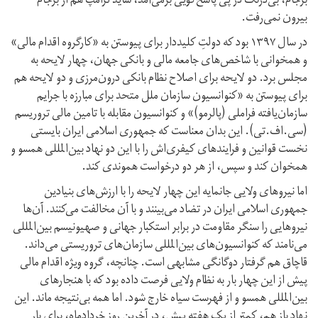
برجام، بی‌درنگ در پی پاسخ‌گویی برمی‌آمد، شاید ترامپ هم از برجام
بیرون نمی‌رفت.
در سال ۱۳۹۷ بود که دولتِ کلیددار برای پیوستن به «کار‌گروه اقدام مالی»
و همخوانی با شاخص‌های جامعه مالی و بانکی جهان، چهار لایحه به
مجلس برد. دو لایحه برای اصلاح نظام بانکی درون‌مرزی و دو لایحه هم
برای پیوستن به «کنوانسیون سازمان ملل متحد برای مبارزه با جرایم
سازمان‌یافته فراملی (پالرمو)» و کنوانسیون مقابله با تامین مالی تروریسم
(سی‌.‌اف‌.‌تی). این بدان معناست که جمهوری اسلامی ایران بایستی
نخست قوانین و فرایندهای کیفری‌اش را با این دو نهاد بین‌المللی همسو و
همخوان کند و سپس، از هر دو درخواست هموندی کند.
اما نیروهای ولایی جانمایه این چهار لایحه را با ارزش‌های بنیادین
جمهوری اسلامی ایران در تضاد می‌بینند و با آن مخالفت می‌کنند. آن‌ها
نیروهایی را سنگر مقاومت در برابر استکبار جهانی و صهیونیسم بین‌المللی
می‌نامند که کنوانسیون‌های بین‌المللی سازمان‌های تروریستی می‌داند.
قاچاق هم گرفتار دوگانگی مشابهی است. چنانچه، گروه ویژه اقدام مالی
پیش از این چهار بار به نظام ولایی فرصت داده بود که با هنجارهای
بین‌المللی همسو و از فهرست سیاه خارج شود. اما همه بی‌نتیجه ماند. این
نهاد باز هم، کمتر از یک هفته پیش، در آخرین روز خرداد‌ماه، برای بار