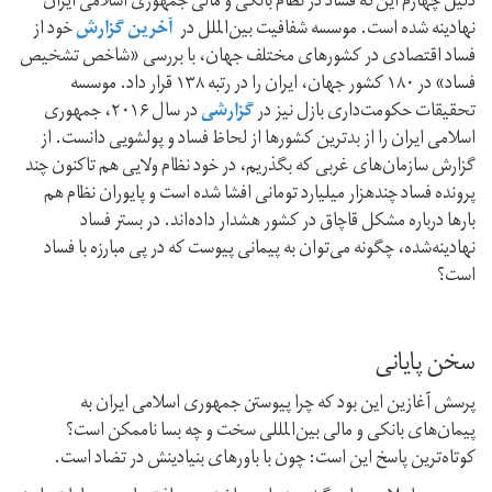
دلیل چهارم این‌که فساد در نظام بانکی و مالی جمهوری اسلامی ایران
نهادینه شده است. موسسه شفافیت بین‌الملل در
آخرین گزارش
خود از
فساد اقتصادی در کشورهای مختلف جهان، با بررسی «شاخص تشخیص
فساد» در ۱۸۰ کشور جهان، ایران را در رتبه ۱۳۸ قرار داد. موسسه
تحقیقات حکومت‌داری بازل نیز در
گزارشی
در سال ۲۰۱۶، جمهوری
اسلامی ایران را از بدترین کشورها از لحاظ فساد و پولشویی دانست. از
گزارش سازمان‌های غربی که بگذریم، در خود نظام ولایی هم تاکنون چند
پرونده فساد چند‌هزار میلیارد تومانی افشا شده است و پایوران نظام هم
بارها درباره مشکل قاچاق در کشور هشدار داده‌اند. در بستر فساد
نهادینه‌شده، چگونه می‌توان به پیمانی پیوست که در پی مبارزه با فساد
است؟
سخن پایانی
پرسش آغازین این بود که چرا پیوستن جمهوری اسلامی ایران به
پیمان‌های بانکی و مالی بین‌المللی سخت و چه بسا ناممکن است؟
کوتاه‌ترین پاسخ این است: چون با باورهای بنیادینش در تضاد است.