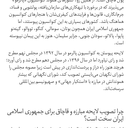
پول قاچاق است. از همین رو، کشورهای هموند کنوانسیون «پالرمو»
می‌پذیرند که در برخورد با تبهکاری‌های سازمان‌یافته، پولشویی و فساد،
جرم‌انگاری، قانون‌ها و فرایندهای کیفری‌شان با هنجارهای کنوانسیون
هماهنگ باشد. کشورهای بسیاری به این کنوانسیون پیوستند، اما
جمهوری اسلامی ایران همچون بوتان، سومالی، کنگو، تووالو، گینه‌نو
پاپوا، پالائو، سودان جنوبی، جزایر سلیمان، هنوز به این پیمان نپیوسته
است.
لایحه پیوستن به کنوانسیون پالرمو در سال ۱۳۹۲ در مجلس نهم مطرح
شد و رای نیاورد اما در سال ۱۳۹۶، در مجلس دهم مطرح شد و رای آورد؛
هر‌چند هنوز راه دراز و پردست‌اندازی در پیش است زیرا مصوبه مجلس را
شورای نگهبان می‌بایستی تصویب کند، شورای نگهبانی که بیشتر
هموندانش در مبارزه با «استکبار جهانی» و صهیونیسم بین‌المللی
سرسخت‌اند.
چرا تصویب لایحه مبارزه و قاچاق برای جمهوری اسلامی
ایران سخت است؟