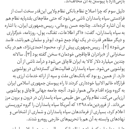
باز‌می‌دارد با پیوستن به آن مخالف‌اند.
دلیل سوم که چرا اصلاح نظام بانکی نظام ولایی این‌قدر سخت است از
فرادستی سپاه پاسداران ناشی می‌شود که حتی مقام‌های بلندپایه نظام هم
به آن اشاره کرده‌اند. چنانچه حسن روحانی، رییس‌جمهوری ایران، با اشاره
به سپاه پاسداران، گفت: «اگر اطلاعات، تفنگ، پول، روزنامه، خبرگزاری
و دیگر مظاهر قدرت در یک نهاد جمع شود، ابوذر و سلمان هم باشد، فاسد
می‌شود» [۲]. رییس‌جمهوری پیش از او، محمود احمدی‌نژاد، هم در یک
سخنرانی از «برادران قاچاقچی خودمان» سخن گفته بود [۳]. سالانه
چندین میلیارد دلار کالا به ایران قاچاق می‌شود و درآمد ناشی از آن
پولشویی می‌شود. سپاه پاسداران فعالیت‌های گسترده‌ای در پولشویی
دارد. از همین رو بود که بانک‌های ملت و سپه از ارائه خدمات ارزی به
قرارگاه خاتم الانبیا خودداری کردند تا راه پیوستن جمهوری اسلامی ایران
به گروه ویژه اقدام مالی هموار شود. آنچه جامعه جهانی قاچاق و پولشویی
ارزیابی می‌کند، نظام ولایی حق طبیعی سپاه پاسداران در درون و برون مرز
می‌داند. از فروردین‌ماه ۱۳۹۸ که آمریکا سپاه پاسداران را گروه تروریستی
اعلام کرد، بسیاری از فرماندهان سپاه پاسداران و شماری از اشخاص و
نهادهای وابسته به آن هم با تحریم‌های خارجی روبه‌رو شدند.