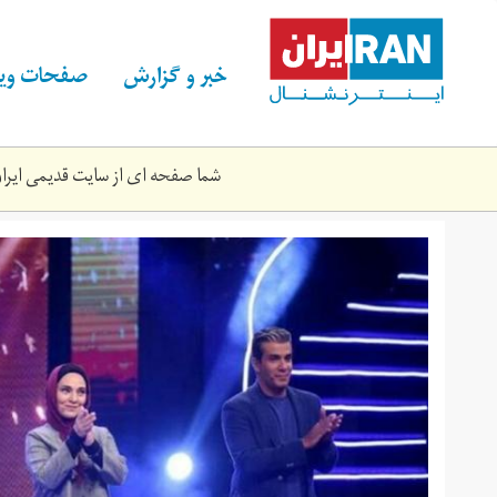
Skip
to
main
خبر و گزارش
صفحات ویژ
content
شما صفحه ای از سایت قدیمی ایران 
srjdyd.jpg