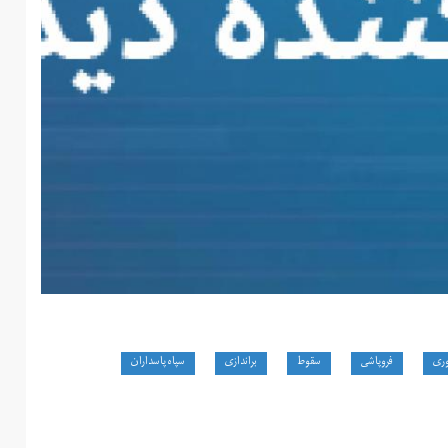
وری
فروپاشی
سقوط
براندازی
سپاه پاسداران