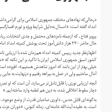
درحالی‌که نهادهای مختلف جمهوری اسلامی برای گرامی‌داشت
امداد گفته است: «امسال به‌دلیل شرایط ویژه و تورم افسارگسیخته، ۶۲۰ هزار خانوار جدید را تحت پوشش
پرویز فتاح ـ که ازجمله نامزدهای محتمل و جدی انتخابات 
حال حاضر ۳۳۰ هزار دانش‌آموز تحت پوشش کمیته امداد امام هستند که اگر حمایت نشوند، از تحصیل بازمی‌مانند».
اظهارنظر جدید رییس کمیته امداد هم‌زمان شده با ارزیابی تامل
کشور اسبق جمهوری اسلامی ایران با تاکید بر این نکته که 
خیلی بهتر ‏از این باشد که ‏امروز شاهدش هستیم»، افزوده است:
آمال ساختیم ‌‏ولی در عمل به ‏بیراهه رفتیم و درنهایت به جایی 
آنچه ارزیابی نوری را قابل‌تامل‌تر می‌سازد، آن است که او تص
دچار ‏سقوط ‌‏اخلاقی شده، به دین هم لطمه وارد ساخته‌ایم.»
به‌گونه‌ای قابل حدس، داوری صاحبان قدرت از وضع موجود، در 
است. به عقیده آیت‌الله خامنه‌ای، زمانه کنونی، «دوران عز