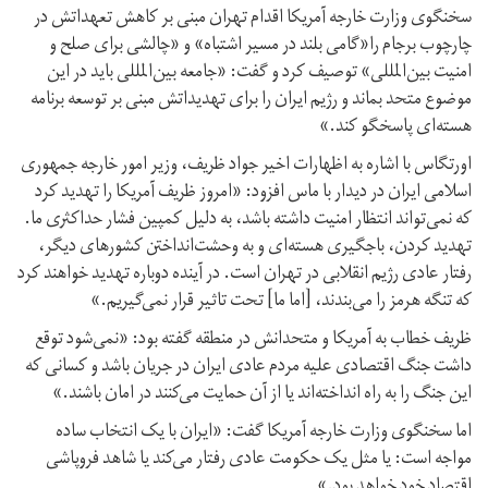
سخنگوی وزارت خارجه آمریکا اقدام تهران مبنی بر کاهش تعهداتش در
چارچوب برجام را«گامی بلند در مسیر اشتباه» و «چالشی برای صلح و
امنیت بین‌المللی» توصیف کرد و گفت: «جامعه بین‌المللی باید در این
موضوع متحد بماند و رژیم ایران را برای تهدیداتش مبنی بر توسعه برنامه
هسته‌ای پاسخگو کند.»
اورتگاس با اشاره به اظهارات اخیر جواد ظریف، وزیر امور خارجه جمهوری
اسلامی ایران در دیدار با ماس افزود: «امروز ظریف آمریکا را تهدید کرد
که نمی‌تواند انتظار امنیت داشته باشد، به دلیل کمپین فشار حداکثری ما.
تهدید کردن، باجگیری هسته‌ای و به وحشت‌انداختن کشورهای دیگر،
رفتار عادی رژیم انقلابی در تهران است. در آینده دوباره تهدید خواهند کرد
که تنگه هرمز را می‌بندند، [اما ما] تحت تاثیر قرار نمی‌گیریم.»
ظریف خطاب به آمریکا و متحدانش در منطقه گفته بود: «نمی‌شود توقع
داشت جنگ اقتصادی علیه مردم عادی ایران در جریان باشد و کسانی که
این جنگ را به راه انداخته‌اند یا از آن حمایت می‌کنند در امان باشند.»
اما سخنگوی وزارت خارجه آمریکا گفت: «ایران با یک انتخاب ساده
مواجه است: یا مثل یک حکومت عادی رفتار می‌کند یا شاهد فروپاشی
اقتصاد خود خواهد بود.»