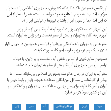
اورتگاس همچنین تاکید کرد که کشورش، جمهوری اسلامی را «مسئول
هرگونه اقدام علیه مردم یا منافع» خود خواهد دانست، «صرف نظر از این
که این اقدام‌ها از سوی ایران باشد یا نیروهای نیابتی ایران».
این اظهارات سخنگوی وزارت امورخارجه آمریکا پس از سفر وزیر
امورخارجه آلمان به تهران و پیش از سفر نخست وزیر ژاپن به ایران است.
سفر هاس به تهران با هماهنگی بریتانیا و فرانسه و همچنین در جریان قرار
دادن مایک پمپئو، وزیر خارجه آمریکا، صورت گرفت.
همچنین منابع خبری از تماس تلفنی آبه، نخست وزیر ژاپن، با دونالد
ترامپ، رییس جمهوری آمریکا پیش از سفر به تهران خبر داده‌اند.
سفر آبه به ایران در زمان حکومت جمهوری اسلامی بی‌سابقه است. اما
برخی از کارشناسان مسائل بین‌المللی معتقدند هرچند ژاپن روابط خوبی با
ایران و آمریکا دارد، برای حل نهایی اختلاف میان تهران و واشنگتن، بر
این دو کشور نفوذ لازم را ندارد.
آمریکا
ایران
مورگان اورتگاس
آبه
ماس
ژاپن