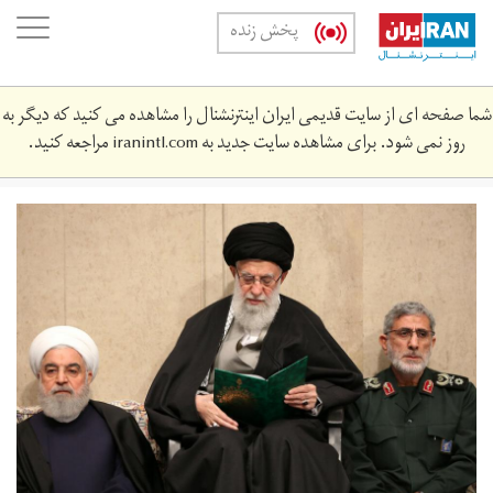
Skip
oggle
پخش زنده
to
ation
main
content
شما صفحه ای از سایت قدیمی ایران اینترنشنال را مشاهده می کنید که دیگر به
روز نمی شود. برای مشاهده سایت جدید به
iranintl.com
مراجعه کنید.
whatsapp_image_2020-
11-
29_at_6.‎26.‎23_am.jpeg