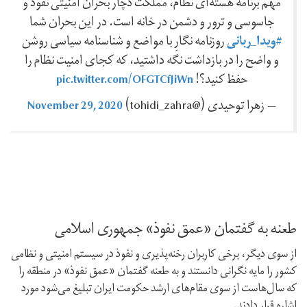
مهم برنامه هسته‌ای نظام، مملکت دچار بحران امنیتی نفوذ و
جاسوسی و ترور و دشمن در خانه است. در این بحران شما
#ویدا_ربانی
روزنامه نگارِ با مواضع و شناسنامه سیاسی روشن
و واضح را در بازداشت نگه داشتید، که کجای امنیت نظام را
pic.twitter.com/OFGTCfJiWn
حفظ کنید؟!
November 29, 2020
— زهرا توحیدی (@tohidi_zahra)
طعنه به گفتمان «عمق نفوذ» جمهوری اسلامی
از سوی دیگر، برخی کاربران رخنه‌پذیری و نفوذ در سیستم امنیتی و نظامی
کشور را مایه نگرانی دانستند و به طعنه گفتمان «عمق نفوذ» در منطقه را
که سال‌هاست از سوی مقام‌های ارشد حکومت ایران تبلیغ می‌شود مورد
اشاره قرار دادند.