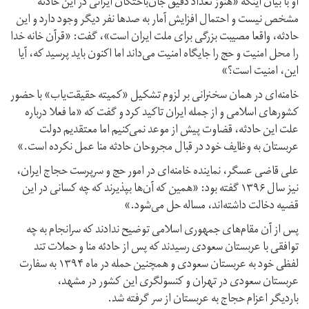
او با بیان اینکه «هنوز تعداد دقیق جان‌باختگان ایرانی در این حادثه
مشخص نیست و احتمال افزایش آمار به صدها نفر دیگر وجود دارد و این
حادثه، واقعا مصیبت بزرگی برای ملت ایران است»، گفت: «قرآن خانه خدا
را محل امنیت و حج را جایگاه امنیت می‌داند اما اکنون باید پرسید که، آیا
این، امنیت است؟»
خامنه‌ای در همان سخنرانی بر لزوم تشکیل «کمیته حقیقت‌یاب» با حضور
کشورهای اسلامی و از جمله ایران تاکید کرد و گفت که «ما فعلا درباره
علت این حادثه، قضاوت پیش از موعد نمی‌کنیم اما معتقدیم دولت
عربستان به وظایف خود در قبال مجروحان حادثه منا عمل نکرده است.»
علی قاضی عسگر، نماینده خامنه‌ای در امور حج و سرپرست حجاج ایران،
نیز سال ۱۳۹۶ گفته بود: «همین که آن‌ها بپذیرند که چه کسانی در این
قضیه دخالت داشته‌اند، مساله حل می‌شود.»
پس از آن مقام‌های جمهوری اسلامی توضیح ندادند که سرانجام به چه
توافقی با عربستان سعودی رسیدند که پس از حادئه منا و حملات تند
لفظی خود به عربستان سعودی و همچنین حمله در ماه ۱۳۹۴ به سفارت
عربستان سعودی در تهران و کنسولگری این کشور در مشهد،
باردیگر اعزام حجاج به عربستان از سر گرفته شد.