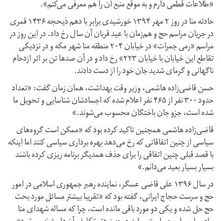
«طلاعات قطعی دارم و به موقع منبع آن را هم معرفی می‌کنم».
حادثه منا در روز ۲ مهر ۱۳۹۴ خورشیدی برابر با دهم ذیحجه ۱۴۳۶ قمری
در جریان مراسم حج و هم‌زمان با عید قربان آن سال رخ داد. در این روز در
مراسم «رمی جمرات» در خیابان ۲۰۴ منطقه منا شهر مکه و در نزدیکی
تقاطع این خیابان با خیابان ۲۲۳» رخ داد و در آن صدها تن بر اثر ازدحام
ناگهانی و گرمای شدید جان خود را از دست دادند.
حسن قاضی‌زاده هاشمی، وزیر وقت بهداشت، همان زمان گفت: «تعداد
حدود ۳۰۰ نفر از ۴۶۵ نفر اعلام شده که اجسادشان شناسایی و تحویل ما
شده است، جزو جان باختگان محسوب می‌شوند.»
قاضی‌زاده هاشمی همچنین تاکید کرده بود که «ممکن است گروه‌های
سیاسی از چنین اتفاقاتی که رخ می‌دهد بهره برداری سیاسی کنند اما اینکه
با قصد قبلی چنین اتفاقی را برای حذف همدیگر برنامه ریزی کرده باشند
بسیار بسیار بعید می‌دانم.»
در سال ۱۳۹۶ علی قاضی عسگر، نماینده رهبر جمهوری اسلامی در امور
حج و سرست حجاج ایرانی، گفته بود که «تقریبا بیشتر مسائل مورد بحث
حج حل شده و یکی دو مورد باقی مانده است، چرا که مساله شهدای منا