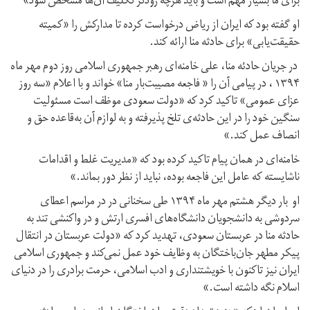
برای ما بسیار مهم است و باید هرچه زودتر تکلیف آن‌ها مشخص شود»
او گفته بود که ایران از ریاض درخواست کرده تا مدارکش را «کمیته
حقیقت‌یابی» برای حادثه منا ارائه کند.
در جریان حادئه منا، علی خامنه‌ای رهبر جمهوری اسلامی روز دوم مهر ماه
۱۳۹۴ ، در پیامی آن را « فاجعه‌ مصیبت‌بار منا» خواند و با اعلام «سه روز
عزای عمومی» تاکید کرد که «دولت سعودی موظف است مسئولیت
سنگین خود را در این حادثه‌ی تلخ پذیرفته و به لوازم آن به‌قاعده‌ حق و
انصاف عمل کند.»
خامنه‌ای در همان پیام تاکید کرده بود که «مدیریت غلط و اقدامات
ناشایسته که عامل این فاجعه بوده، نباید از نظر دور بماند.»
او بار دیگر هشتم مهر ماه ۱۳۹۴ طی سخنانی در در مراسم اعطای
سردوشی به دانشجویان دانشگاه‌های افسری ارتش و در واکنشی تند به
حادثه منا در عربستان سعودی، تهدید کرد که «دولت عربستان در انتقال
پیکر مطهر جان‌باختگان به وظایف خود عمل نمی‌کند و جمهوری اسلامی
ایران نیز تاکنون با خویشتنداری و ادب اسلامی، حرمت برادری را در دنیای
اسلام نگه داشته است.»