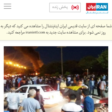
Skip
oggle
پخش زنده
to
ation
main
content
شما صفحه ای از سایت قدیمی ایران اینترنشنال را مشاهده می کنید که دیگر به
روز نمی شود. برای مشاهده سایت جدید به
iranintl.com
مراجعه کنید.
13980101000007_test_photon.jpeg