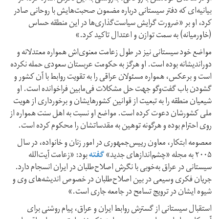
بیانیه‌ای که دفتر سیستانی درباره مضمون صحبت‌هایش با روحانی صادر
کرد، او بر «ضرورت گرایش سیاست‌گذاری‌ها در این منطقه حساس
(خاورمیانه) به سمت توازن و اعتدال تاکید کرد.»
مواضع خود سیستانی نیز در طول زعامت معنوی‌اش همواره معتدلانه و
دوراندیشانه بوده است. او هرگز به حکومت عربستان سعودی حمله نکرده
است و بر‌عکس، همواره مسئولان عراقی را به تقویت روابط با آن کشور و
گشودن باب گفت‌و‌گو جهت حل مشکلات فی‌ما‌بین فراخوانده است. او
شیعیان منطقه را به تبعیت از قوانین کشورهایشان و برخورداری از هویت
ملی کشورشان دعوت کرده است. مواضع او نسبت به اهل سنت همواره از
روی احترام بوده و هر‌گونه توهین به مقدساتشان را محکوم کرده است.
معصومه ابتکار، معاون رییس‌جمهوری در امور زنان و خانواده، در سال
۲۰۰۵ به مجله «چشم‌اندازهای جدید»
گفته
بود: «زعامت آیت‌الله
سیستانی در عراق به‌خوبی با نگرش اصلاح‌طلبان در ایران انسجام دارد.
جریان فکری وسیعی در بین اصلاح‌طلبان در خصوص اندیشه‌های وی و
شیوه ایشان در ترویج تسامح در جامعه جاری است.»
استقبال سیستانی از گسترش روابط ایران و عراق، پیام روشنی برای