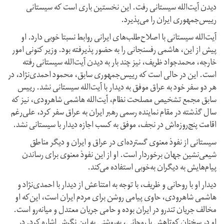
دیدن آیت‌الله سیستانی رفت. این نخستین باری است که سیستانی
رییس‌جمهوری ایران را می‌پذیرد.
آیت‌الله سیستانی با اصلاح‌طلب‌های ایرانی روابط نسبتا خوبی دارد. او
پیش از این، هاشمی رفسنجانی را به حضور پذیرفته بود. وزیر کنونی امور
خارجه، محمد‌جواد ظریف، نیز چند بار به دیدن آیت‌الله سیستانی رفته
است. این در حالی است که رییس‌جمهوری سابق، محمود احمدی‌نژاد، در
هر دو سفر خود به عراق موفق به دیدار با آیت‌‌الله سیستانی نشد. ريیس
سابق مجمع تشخیص مصلحت نظام، آیت‌الله هاشمی شاهرودی، نیز که
سال گذشته در مقام نماینده رسمی رهبر ایران به عراق سفر کرد، علی‌رغم
اقامت پنج‌روزه‌اش در نجف، موفق به کسب اجازه دیدار با سیستانی نشد.
سیستانی از نفوذ معنوی گسترده‌ای در عراق و ایران و دیگر مناطق
شیعی‌نشین جهان برخوردار است. او از این نفوذ معنوی برای رساندن
پیام‌هایش به دیگران به‌خوبی استفاده می‌کند.
دیدار او با روحانی و ظریف، با توجه به امتناعش از دیدار با احمدی‌نژاد و
هاشمی شاهرودی، حاوی پیامی روشن برای مردم ایران است، این‌‌که او
مخالف جریان تندرو در ایران بوده و حامی جریان معتدل و میانه‌رو است.
او در سخنان کوتاهش با روحانی، به‌روشنی به این نگرش اشاره کرد. در