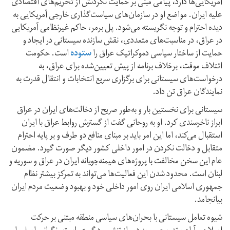
آمریکایی‌ها دارد، پیامی مبنی بر حمایت نکردنش از تحریم‌های اقتصادی
علیه ایران. مواضع او در سازمان‌های سیاست‌گذاری خارجی آمریکایی به
دیده احترام و توجه نگریسته می‌شود. پل برمر، حاکم غیر‌نظامی آمریکایی
در عراق، در مناسبت‌های متعددی، نقش سازنده سیستانی در ایجاد و
حمایت از ساختار سیاسی دموکراتیک عراق را
ستوده
است. حکومت
ائتلاف موقت، بر‌خلاف برنامه از پیش‌ تعیین‌شده برای عراق، به
درخواست‌های سیستانی برای برگزاری سریع انتخابات و انتقال قدرت به
نمایندگان عراق تن داد.
سیستانی برای نخستین بار و به‌طور صریح از دخالت‌های ایران در عراق
ابراز ناخرسندی کرد. او به روحانی گفت از گسترش روابط عراق با ایران
استقبال می‌کند، اما این امر باید بر مبنای منافع دو طرف و بر پایه احترام
متقابل و دخالت نکردن در امور داخلی کشور دیگر صورت گیرد. مضمون
عام این سخن مخالفت با پروژه‌های هیمنه‌جویانه ایران در عراق و سوریه و
لبنان است. محدود شدن این فعالیت‌ها می‌تواند به تمرکز بیشتر نظام
جمهوری اسلامی ایران روی امور داخلی خود و بهبود وضعیت مردم ایران
بیانجامد.
شیوه تعامل سیستانی با بحران‌های سیاسی منطقه مبتنی بر حرکت