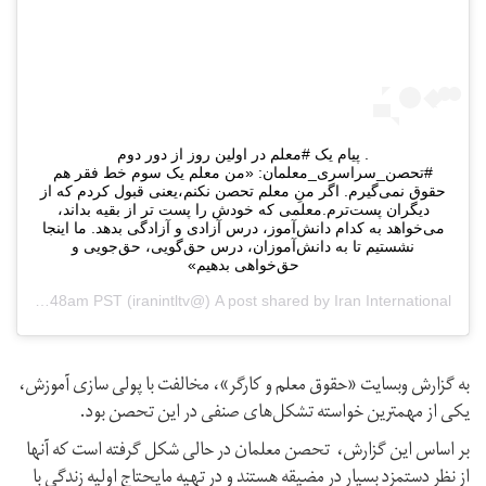
. پیام یک #معلم در اولین روز از دور دوم
#تحصن_سراسری_معلمان: «من معلم یک سوم خط فقر هم
حقوق نمی‌گیرم. اگر منِ معلم تحصن نکنم،یعنی قبول کردم که از
دیگران پست‌ترم.معلمی که خودش را پست ‌تر از بقیه بداند،
می‌خواهد به کدام دانش‌آموز، درس آزادی و آزادگی بدهد. ما اینجا
نشستیم تا به دانش‌آموزان، درس حق‌گویی، حق‌جویی و
حق‌خواهی بدهیم»
Iran International
A post shared by
(@iranintltv‏) on
Nov 13, 2018 at 4:48am PST
به گزارش وبسایت «حقوق معلم و کارگر»، مخالفت با پولی سازی آموزش،
یکی از مهمترین خواسته تشکل‌های صنفی در این تحصن بود.
بر اساس این گزارش، تحصن معلمان در حالی شکل گرفته است که آنها
از نظر دستمزد بسیار در مضیقه هستند و در تهیه مایحتاج اولیه زندگی با